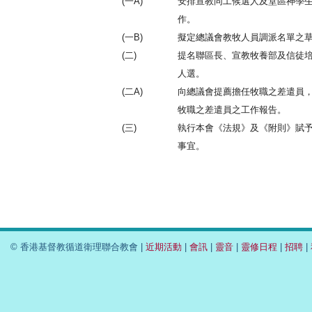
(一A)
安排宣教同工候選人及堂區神學
作。
(一B)
擬定總議會教牧人員調派名單之
(二)
提名聯區長、宣教牧養部及信徒
人選。
(二A)
向總議會提薦擔任牧職之差遣員
牧職之差遣員之工作報告。
(三)
執行本會《法規》及《附則》賦
事宜。
© 香港基督教循道衛理聯合教會 |
近期活動
|
會訊
|
靈音
|
靈修日程
|
招聘
|