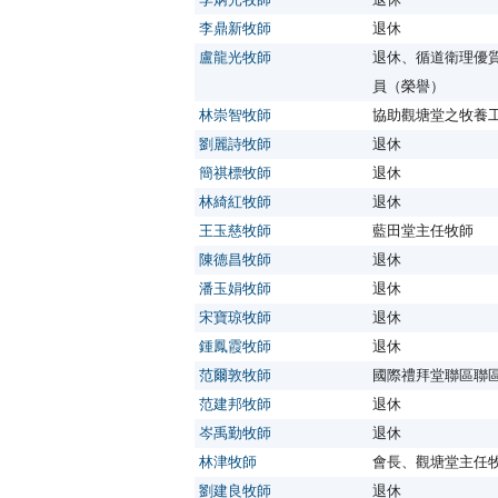
李鼎新牧師
退休
盧龍光牧師
退休、循道衛理優
員（榮譽）
林崇智牧師
協助觀塘堂之牧養
劉麗詩牧師
退休
簡祺標牧師
退休
林綺紅牧師
退休
王玉慈牧師
藍田堂主任牧師
陳德昌牧師
退休
潘玉娟牧師
退休
宋寶琼牧師
退休
鍾鳳霞牧師
退休
范爾敦牧師
國際禮拜堂聯區聯
范建邦牧師
退休
岑禹勤牧師
退休
林津牧師
會長、觀塘堂主任
劉建良牧師
退休