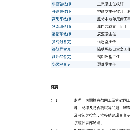
李國強牧師
主恩堂主任牧師
任遠輝牧師
神愛堂主任牧師、
高思平牧師
服侍本地印尼傭工
狄素珊牧師
澳門菲籍事工同工
麥衛華牧師
廣源堂主任
黃苑翹會吏
禧恩堂主任
鄒朗昇會吏
協助馬鞍山堂之工
鍾浩然會吏
鴨脷洲堂主任
鄧民瀚會吏
麗瑤堂主任
權責
(一)
處理一切關於宣教同工及宣教同
練、紀律及是否稱職等問題，審
及牧師之按立；惟接納總議會會
須經代表部通過。