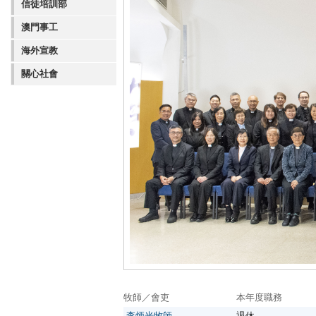
信徒培訓部
澳門事工
海外宣教
關心社會
牧師／會吏
本年度職務
李炳光牧師
退休