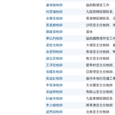
盧偉旗牧師
協助觀塘堂工作
何慧儀牧師
九龍西聯區聯區長
余勝意牧師
香港聯區聯區長、
黃惠嫦牧師
沙田堂主任牧師、
陳建基牧師
退休
畢以列牧師
協助國際禮拜堂工
梁慈光牧師
大埔堂主任牧師、
余恩明牧師
香港堂主任牧師、鴨
謝志宏牧師
救主堂主任牧師
王澤堂牧師
愛華村堂主任牧師
張國良牧師
亞斯理堂主任牧師
黃益虹牧師
服侍本地印尼傭工
李英偉牧師
天水圍堂主任牧師
卓廸舜牧師
馬鞍山堂主任牧師、
杜敏玲牧師
九龍東聯區聯區長
李少媚牧師
將軍澳堂主任牧師
趙秀娟牧師
北角堂主任牧師