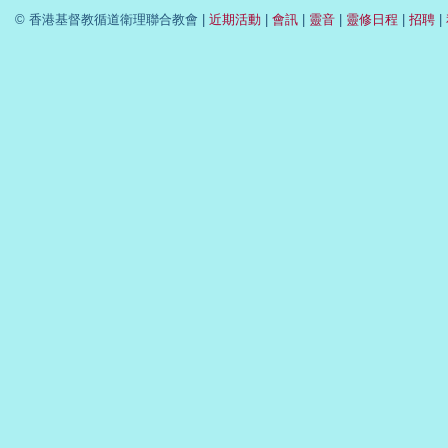
© 香港基督教循道衛理聯合教會 |
近期活動
|
會訊
|
靈音
|
靈修日程
|
招聘
|