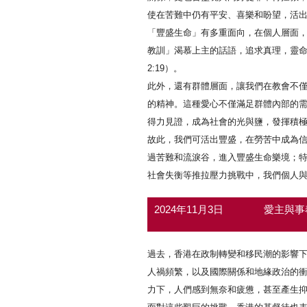
使在苦難中仍有平安、喜樂和盼望，活
「豐盛生命」有多重面向，在個人層面，我
教訓」渴慕上主的話語，追求真理，靈命
2:19）。
此外，還有群體層面，讓我們在教會不
的精神。這種愛心不僅滿足群體內部的
得力見證，成為社會的光與鹽，發揮積
故此，我們可活出豐盛，在勞苦中成為
過苦難和流淚谷，進入豐盛生命樂境；
社會失衡等推拉壓力挑戰中，我們個人
2024年11月3日
愛主與
過去，香港在政制轉變和移民潮的影響
人禍頻繁，以及國際關係和地緣政治的
力下，人們感到無奈和疲憊，甚至產生