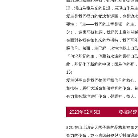
面對這些艱巨的挑戰，香港的基督徒也
理，活出為鹽為光的見證，展現出作為
愛主是我們得力的秘訣和源頭，也是追
要性：「主——我們的上帝是獨一的主。
34）。這裏耶穌強調，我們與上帝的關
在面對各種突如其來的危機時，我們可
踐信仰。然而，主已經一次性地獻上自
「何況基督的血，他藉着永遠的靈把自
此，基督作了新約的中保；因為他的死，
15）
愛主與事奉是我們整個群體信仰的核心
和扶持，履行大誡命和傳福音的使命。
有力量智慧地遵行使命，榮耀神，益人
2023年02月5日
發揮影響
耶穌在山上講完天國子民的品格和福氣之
響力的使命，亦不應因敵視與反對而退