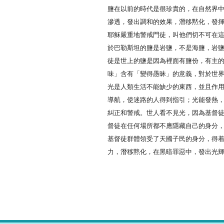
鹽在以前的時代是很珍貴的，在自然界
滲透，發出調和的效果，潛移黙化，發
耶穌嚴重地警戒門徒，叫他們切不可在這
於巴勒斯坦的鹽是岩鹽，不是海鹽，岩
徒是世上的鹽是因為裡面有鹽份，有主
味」含有「變得愚昧」的意義，對於世
光是人類生活不能缺少的東西，並且作
導航，使迷路的人得到指引；光能發熱
糾正和警戒。世人看不見光，因為基督
督徒在任何場所都不應隱藏自己的身分
基督徒群體領受了天國子民的身分，得
力，潛移黙化，在黑暗罪惡中，發出光