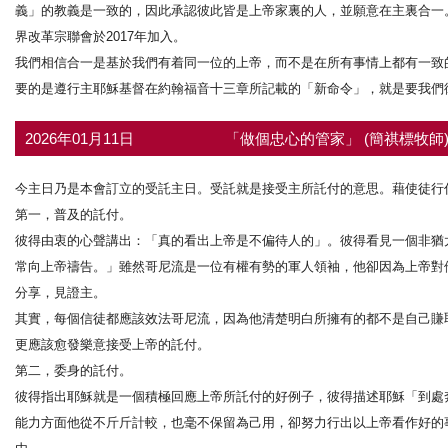
義」的教義是一致的，因此承認彼此皆是上帝家裏的人，並願意在主裏合一。其
界改革宗聯會於2017年加入。
我們相信合一是基於我們有着同一位的上帝，而不是在所有事情上都有一致
要的是遵行主耶穌基督在約翰福音十三章所記載的「新命令」，就是要我們
2026年01月11日
「做個忠心的管家」 (簡祺標牧師
今主日乃是本會訂立的受託主日。受託就是接受主所託付的意思。藉使徒行傳
第一，普及的託付。
彼得由衷的心聲講出：「真的看出上帝是不偏待人的」。彼得看見一個非猶
常向上帝禱告。」雖然哥尼流是一位有權有勢的軍人領袖，他卻因為上帝對
分享，見證主。
其實，每個信徒都應該效法哥尼流，因為他清楚明白所擁有的都不是自己賺
更應該愈發樂意接受上帝的託付。
第二，委身的託付。
彼得指出耶穌就是一個積極回應上帝所託付的好例子，彼得描述耶穌「到處
能力方面他從不斤斤計較，也毫不保留為己用，卻努力行出以上帝看作好的