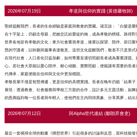
2026年07月19日
孝道與信仰的實踐 (黃德馨牧師)
聖經提醒我們，長者的生命經驗是家庭與教會的寶藏。箴言說：「白髮是榮
在十字架上，仍顧念母親，把她交託給愛徒約翰，成為孝敬的榜樣。路得對
世界各地皆有孝敬的文化：東方社會重視孝道，後輩以探望、陪伴、節日聚
慧的守護者，以聆聽與服事表達敬意。這些文化提醒我們，敬老不只是形式
在現代社會，人口老化日益加劇，如何尊重並適切照顧長者成為重要課題。
心。若社會大眾能以愛心陪伴、耐心傾聽、實際照顧，便能讓有需要的長者
代傳承，家庭便能在信仰與文化中更加穩固。
孝敬長輩不僅是智慧傳遞，更是信仰的具體實踐。長者在晚年仍能「結果子
展現：透過教會、社會服務與學校三方面的合作，設計多元主題活動，如舞
的恩典臨到每一位長者與年輕人，使他們在主內同得異象、分享異夢，結出
2026年07月12日
與Alpha世代連結 (鄒朗昇會吏)
最近一套橫掃全球的動畫《狸想世界》引起很多的討論和反思，當科技能發