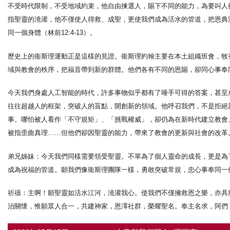
不受時代限制，不受地域約束，他自由揀選人，賜下不同的能力，為要叫人得着
指聖靈的澆灌，他不僅使人得救、成聖，更使我們成為活水的管道，把恩典
同一個身體（林前12:4-13）。
歷史上的衞斯理運動正是這樣的見證。衞斯理約翰主要在本土組織班會，牧
域與教會的秩序，把福音帶到新的群體。他們各有不同的恩賜，卻同心事奉
今天我們身處人工智能的時代，許多事物似乎都有了唾手可得的答案，甚至
往往超越人的框架，突破人的盲點，開創新的領域。他呼召我們，不是拒絕
事。哪怕被人看作「不守規矩」、「挑戰權威」，卻仍為在新時代建立教會
被指歪曲真理……但他們卻因聖靈的能力，帶來了教會的更新與社會的改革
弟兄姊妹：今天我們同樣需要領受聖靈。不單為了個人靈命的成長，更是為
成為祝福的管道。願我們像衞斯理團隊一樣，勇敢突破常規，忠心事奉同一
祈禱：主啊！願聖靈如活水江河，澆灌我心。使我們不僅擁救恩之樂，亦具
治關懷，惟願眾人合一，共建神家，恩澤社群，榮耀聖名。奉主名求，阿們