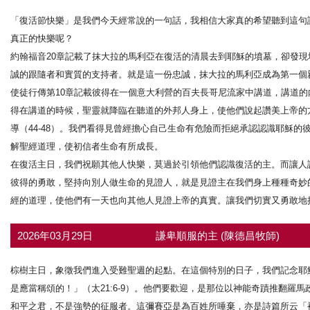
「復活節快樂」是我們今天經常說的一句話，我相信大家真的希望聽到這句
真正的快樂呢？
約翰福音20章記載了抹大拉的馬利亞在復活的清晨去到耶穌的墳墓，卻發現墳
誠的跟隨者和實質的支持者。就是這一份忠誠，抹大拉的馬利亞成為第一個
使徒行傳第10章記載彼得在一個意大利營的百夫長哥尼流家中講道，講道的
得在講道的時候，聖靈就降臨在聽道的外邦人身上，使他們說起讚美上帝的
導（44-48）。我們看得見曾經擔心自己生命有危險而拒絕承認認識耶穌
解聖經道理，使初信者生命有所成長。
在復活主日，我們祝願其他人快樂，莫過於引領他們認識復活的主。而讓人
彼得的勇敢，堅持向別人做生命的見證人，就是見證主在我們身上種種奇妙
經的道理，使他們有一天也向其他人見證上帝的真實。讓我們切實又勇敢地
2026年03月29日
謙卑順服的主 (陳德昌牧師)
棕樹主日，象徵我們進入受難聖週的起點。在這個特別的日子，我們記念耶
是應當稱頌的！」（太21:6-9）。他們要歡迎，是那位以神能奇蹟推翻
和平之君，不是強勢的征服者。這彌賽亞是為百姓所唾棄，亦是詩篇所云「