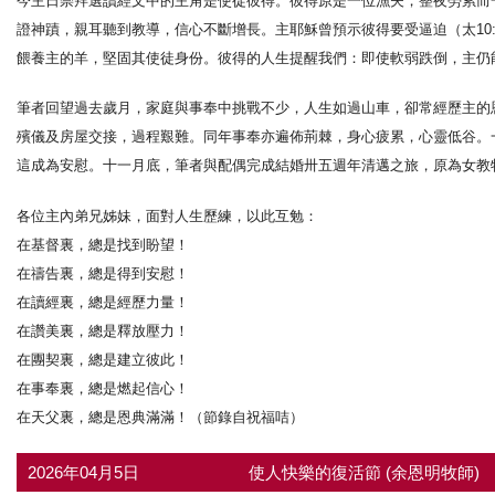
今主日崇拜選讀經文中的主角是使徒彼得。彼得原是一位漁夫，整夜勞累而一
證神蹟，親耳聽到教導，信心不斷增長。主耶穌曾預示彼得要受逼迫（太10:
餵養主的羊，堅固其使徒身份。彼得的人生提醒我們：即使軟弱跌倒，主仍
筆者回望過去歲月，家庭與事奉中挑戰不少，人生如過山車，卻常經歷主的
殯儀及房屋交接，過程艱難。同年事奉亦遍佈荊棘，身心疲累，心靈低谷。
這成為安慰。十一月底，筆者與配偶完成結婚卅五週年清邁之旅，原為女教
各位主內弟兄姊妹，面對人生歷練，以此互勉：
在基督裏，總是找到盼望！
在禱告裏，總是得到安慰！
在讀經裏，總是經歷力量！
在讚美裏，總是釋放壓力！
在團契裏，總是建立彼此！
在事奉裏，總是燃起信心！
在天父裏，總是恩典滿滿！（節錄自祝福咭）
2026年04月5日
使人快樂的復活節 (余恩明牧師)