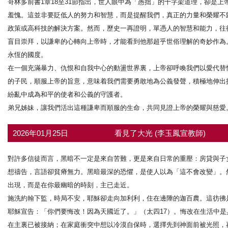
哥林多前書1章18至31節指出，世人眼中為「愚拙」的十字架道理，卻是
羞愧。這並非要貶低人的努力和智慧，而是提醒我們，真正的力量和榮耀不
政策或高科技的解決方案。然而，歷史一再證明，單憑人的智慧和能力，往
盲目崇拜，以謙卑的心轉向上帝時，才能看到他那超乎世俗理解的奇妙作為
永恆的國度。
在一個充滿暴力、仇恨和自我中心的動盪世界裏，上帝卻呼喚我們以愛代替
的子民，順服上帝的旨意，意味着我們需要勇敢地為公義發聲，積極地伸出
紛亂中成為和平的使者和公義的守護者。
弟兄姊妹，讓我們活出這種謙卑而順服的生命，共同見證上帝的榮耀與慈愛
2026年01月25日
看見了大光 (李玉鳳宣教師)
對許多信徒而言，黑暗不一定是來自苦難，更是來自日常的重壓：房貸與子
想禱告，言語卻貧瘠無力。黑暗最深的恐懼，是使人以為「這不會改變」。
出現，而是在你最幽暗的時刻，主已走近。
施洗約翰下監，時局不安，耶穌卻走向加利利，住在邊陲的迦百農。這彷彿
耶穌宣告：「你們要悔改！因為天國近了。」（太四17）。悔改在生活中
在主裏已被接納；在家庭衝突中想以冷漠自保時，選擇先到神面前被光照，