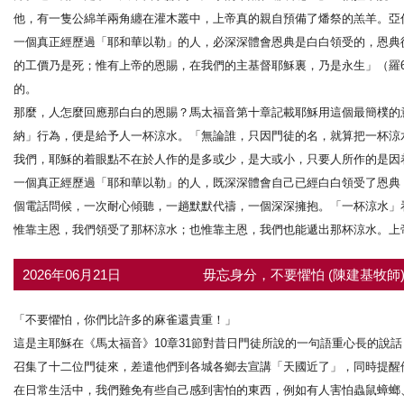
他，有一隻公綿羊兩角纏在灌木叢中，上帝真的親自預備了燔祭的羔羊。亞伯
一個真正經歷過「耶和華以勒」的人，必深深體會恩典是白白領受的，恩典
的工價乃是死；惟有上帝的恩賜，在我們的主基督耶穌裏，乃是永生」（羅6
的。
那麼，人怎麼回應那白白的恩賜？馬太福音第十章記載耶穌用這個最簡樸的意
納」行為，便是給予人一杯涼水。「無論誰，只因門徒的名，就算把一杯涼水
我們，耶穌的着眼點不在於人作的是多或少，是大或小，只要人所作的是因
一個真正經歷過「耶和華以勒」的人，既深深體會自己已經白白領受了恩典
個電話問候，一次耐心傾聽，一趟默默代禱，一個深深擁抱。「一杯涼水」
惟靠主恩，我們領受了那杯涼水；也惟靠主恩，我們也能遞出那杯涼水。上
2026年06月21日
毋忘身分，不要懼怕 (陳建基牧師
「不要懼怕，你們比許多的麻雀還貴重！」
這是主耶穌在《馬太福音》10章31節對昔日門徒所說的一句語重心長的說
召集了十二位門徒來，差遣他們到各城各鄉去宣講「天國近了」，同時提醒
在日常生活中，我們難免有些自己感到害怕的東西，例如有人害怕蟲鼠蟑螂