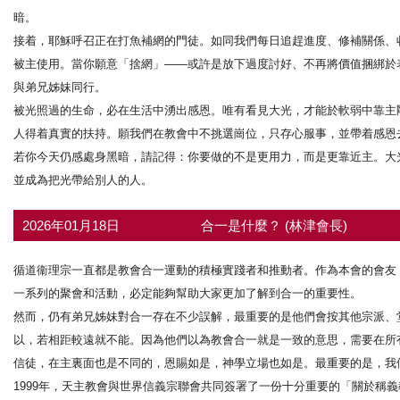
暗。
接着，耶穌呼召正在打魚補網的門徒。如同我們每日追趕進度、修補關係、
被主使用。當你願意「捨網」——或許是放下過度討好、不再將價值捆綁於
與弟兄姊妹同行。
被光照過的生命，必在生活中湧出感恩。唯有看見大光，才能於軟弱中靠主
人得着真實的扶持。願我們在教會中不挑選崗位，只存心服事，並帶着感恩
若你今天仍感處身黑暗，請記得：你要做的不是更用力，而是更靠近主。大
並成為把光帶給別人的人。
2026年01月18日
合一是什麼？ (林津會長)
循道衞理宗一直都是教會合一運動的積極實踐者和推動者。作為本會的會友
一系列的聚會和活動，必定能夠幫助大家更加了解到合一的重要性。
然而，仍有弟兄姊妹對合一存在不少誤解，最重要的是他們會按其他宗派、
以，若相距較遠就不能。因為他們以為教會合一就是一致的意思，需要在所
信徒，在主裏面也是不同的，恩賜如是，神學立場也如是。最重要的是，我
1999年，天主教會與世界信義宗聯會共同簽署了一份十分重要的「關於稱