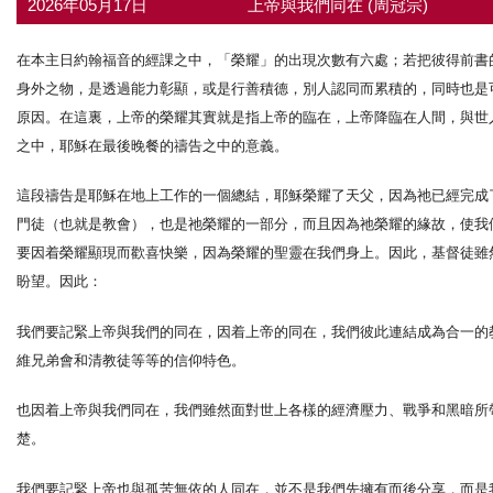
2026年05月17日
上帝與我們同在 (周冠宗)
在本主日約翰福音的經課之中，「榮耀」的出現次數有六處；若把彼得前書
身外之物，是透過能力彰顯，或是行善積德，別人認同而累積的，同時也是
原因。在這裏，上帝的榮耀其實就是指上帝的臨在，上帝降臨在人間，與世
之中，耶穌在最後晚餐的禱告之中的意義。
這段禱告是耶穌在地上工作的一個總結，耶穌榮耀了天父，因為祂已經完成
門徒（也就是教會），也是祂榮耀的一部分，而且因為祂榮耀的緣故，使我
要因着榮耀顯現而歡喜快樂，因為榮耀的聖靈在我們身上。因此，基督徒雖
盼望。因此：
我們要記緊上帝與我們的同在，因着上帝的同在，我們彼此連結成為合一的
維兄弟會和清教徒等等的信仰特色。
也因着上帝與我們同在，我們雖然面對世上各樣的經濟壓力、戰爭和黑暗所
楚。
我們要記緊上帝也與孤苦無依的人同在，並不是我們先擁有而後分享，而是