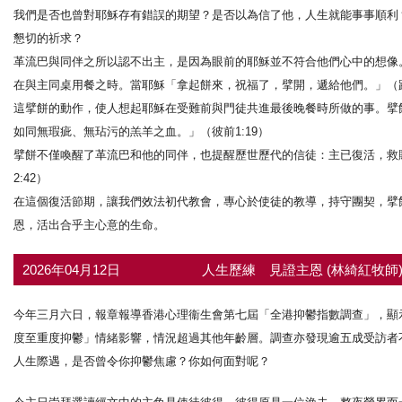
我們是否也曾對耶穌存有錯誤的期望？是否以為信了他，人生就能事事順利
懇切的祈求？
革流巴與同伴之所以認不出主，是因為眼前的耶穌並不符合他們心中的想像
在與主同桌用餐之時。當耶穌「拿起餅來，祝福了，擘開，遞給他們。」（路2
這擘餅的動作，使人想起耶穌在受難前與門徒共進最後晚餐時所做的事。擘
如同無瑕疵、無玷污的羔羊之血。」（彼前1:19）
擘餅不僅喚醒了革流巴和他的同伴，也提醒歷世歷代的信徒：主已復活，救
2:42）
在這個復活節期，讓我們效法初代教會，專心於使徒的教導，持守團契，擘
恩，活出合乎主心意的生命。
2026年04月12日
人生歷練 見證主恩 (林綺紅牧師
今年三月六日，報章報導香港心理衞生會第七屆「全港抑鬱指數調查」，顯示香
度至重度抑鬱」情緒影響，情況超過其他年齡層。調查亦發現逾五成受訪者
人生際遇，是否曾令你抑鬱焦慮？你如何面對呢？