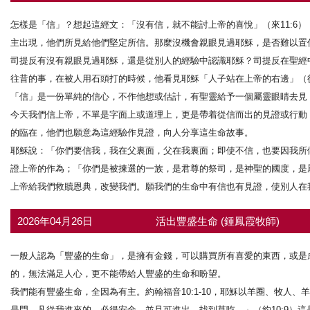
怎樣是「信」？想起這經文：「沒有信，就不能討上帝的喜悅」（來11:6
主出現，他們所見給他們堅定所信。那麼沒機會親眼見過耶穌，是否難以置
司提反有沒有親眼見過耶穌，還是從別人的經驗中認識耶穌？司提反在聖經
往昔的事，在被人用石頭打的時候，他看見耶穌「人子站在上帝的右邊」（徒
「信」是一份單純的信心，不作他想或估計，有聖靈給予一個屬靈眼睛去見
今天我們信上帝，不單是字面上或道理上，更是帶着從信而出的見證或行動
的臨在，他們也願意為這經驗作見證，向人分享這生命故事。
耶穌說：「你們要信我，我在父裏面，父在我裏面；即使不信，也要因我所做
證上帝的作為；「你們是被揀選的一族，是君尊的祭司，是神聖的國度，是屬
上帝給我們救贖恩典，改變我們。願我們的生命中有信也有見證，使別人在
2026年04月26日
活出豐盛生命 (鍾鳳霞牧師)
一般人認為「豐盛的生命」，是擁有金錢，可以購買所有喜愛的東西，或是
的，無法滿足人心，更不能帶給人豐盛的生命和盼望。
我們能有豐盛生命，全因為有主。約翰福音10:1-10，耶穌以羊圈、牧人
是門，凡從我進來的，必得安全，並且可進出，找到草吃。」（約10:9）