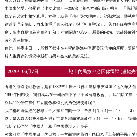
有人以為，神學是教牧同工的專利。這實屬誤解！神學不僅是傳道人的必修
生俱來的愛。保羅在《腓立比書》一章9節（和合本修訂版）明言：「我所
忱？它必須扎根於真理。神學，就是「信仰尋求理解」。認識愈深，愛就愈
循道衞理宗傳統，向來兼重「個人敬虔」與「社會聖潔」。我們不僅在內室
度，敬虔容易淪為盲目的狂熱；社會關懷也恐失去屬靈的内涵。信徒裝備神
蒙的恩召相稱。
值此「神學主日」，願我們都能在神學的瀚海中重新發現信仰的厚度，讓這
於人生實存的境況中踐行出榮神益人的美好見證。
2026年06月7日
地上的民族都必因你得福 (盧龍光
香港的循道衞理教會，是在1882年由廣州和佛山遷移來英國殖民地的華人信
1997年回歸後，我們成為在一國兩制下的「中國香港教會」。我們除了有
與我們的信仰有什甚麼關係和特別的角色與使命呢？
我們都知道聖經的教導，全人類都由同一位上帝所創造（創一：1～二：3）
物，是因為人類被不斷分散到世界各地而逐漸產生（創十一：1～9）。換
包括了我們的「中國人」和「中國香港人」身分。
教會訂立「中國主日」的目標，一方面提醒我們不能因為「上帝的子民」的