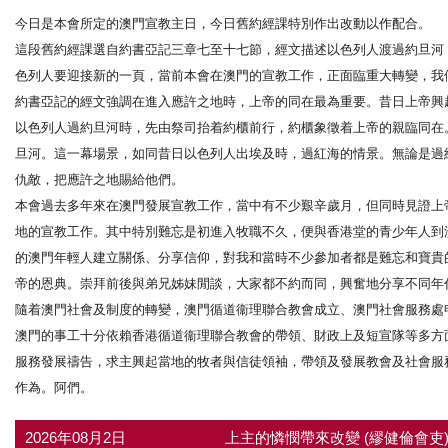
今日是本會所定的澳門宣教主日，今日舊約經課特別作出改動以作配合。
這段舊約經課選自約書亞記三章七至十七節，經文描述以色列人渡過約旦河
色列人要迎接新的一頁，當前本會在澳門的宣教工作，正面臨重大轉變，我
約書亞記的經文強調在進入應許之地時，上帝的同在最為重要。昔日上帝興
以色列人過約旦河時，先由祭司抬着約櫃前行，約櫃象徵着上帝的親臨同在
旦河。這一幕場景，如同昔日以色列人出埃及時，過紅海的情景。無論是過
仇敵，把應許之地賜給他們。
本會過去多年來在澳門發展宣教工作，當中有不少艱辛歲月，但同時見證上
地的宣教工作。其中特別難忘是初進入牧職不久，便與香港堂的青少年人到
的澳門年輕人建立關係、分享信仰，對我和當時不少參加者都是難忘和寶貴
帝的恩典。崇拜前後與弟兄姊妹閒談，大家都不約而同，興奮地分享不同年
隨着澳門社會及制度的轉變，澳門循道衞理聯合教會成立、澳門社會服務處
澳門的事工十分依賴香港循道衞理聯合教會的帶領、財政上及短宣隊等多方
服務發展禱告，求主興起當地的牧者與信徒領袖，帶領及發展教會及社會服
作為。阿們。
2026年08月2日
上主的憐憫帶來改變 (繆健倫會吏