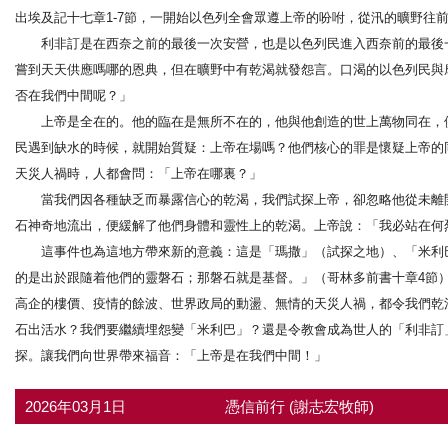
出埃及記十七章1-7節，一開始以色列全會眾遵上帝的吩咐，從汛的曠野往
利非訂是在西奈之前的最後一次安營，也是以色列民進入西奈前的最後一
嘗到天天供應嗎哪的恩典，但在曠野中有乾渴就發怨言。口渴的以色列民與
否在我們中間呢？」
上帝是全在的。他的臨在是無所不在的，他與他創造的世上萬物同在，供
民遇到缺水的時候，就開始質疑：上帝在場嗎？他們核心的罪是懷疑上帝的
天災人禍時，人都會問：「上帝在哪裏？」
當我們因各種缺乏而暴露信心的乾渴，我們試探上帝，卻忽略他從未離開
石神奇地流出，便緩解了他們身體和靈性上的乾渴。上帝說：「我必站在何
這事件也為這地方帶來新的意義：這是「瑪撒」（試探之地）、「米利巴
的是出於跟隨着他們的靈磐石；那磐石就是基督。」（哥林多前書十章4節
高企的樓價、疫情的餘波、世界政局的動盪、無情的天災人禍，都令我們乾
石出活水？我們要繼續埋怨變「米利巴」？還是令教會成為世人的「利非訂
探。讓我們向世界帶來福音：「上帝是在我們中間！」
2026年03月1日
憑信前行 (謝志宏牧師)