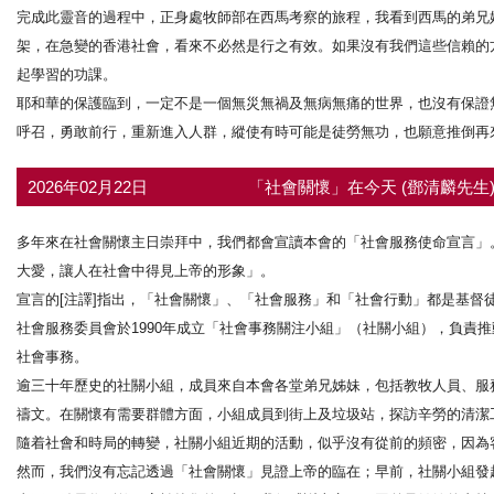
完成此靈音的過程中，正身處牧師部在西馬考察的旅程，我看到西馬的弟兄
架，在急變的香港社會，看來不必然是行之有效。如果沒有我們這些信賴的
起學習的功課。
耶和華的保護臨到，一定不是一個無災無禍及無病無痛的世界，也沒有保證
呼召，勇敢前行，重新進入人群，縱使有時可能是徒勞無功，也願意推倒再
2026年02月22日
「社會關懷」在今天 (鄧清麟先生
多年來在社會關懷主日崇拜中，我們都會宣讀本會的「社會服務使命宣言」
大愛，讓人在社會中得見上帝的形象」。
宣言的[注譯]指出，「社會關懷」、「社會服務」和「社會行動」都是基督
社會服務委員會於1990年成立「社會事務關注小組」（社關小組），負責
社會事務。
逾三十年歷史的社關小組，成員來自本會各堂弟兄姊妹，包括教牧人員、服
禱文。在關懷有需要群體方面，小組成員到街上及垃圾站，探訪辛勞的清潔
隨着社會和時局的轉變，社關小組近期的活動，似乎沒有從前的頻密，因為
然而，我們沒有忘記透過「社會關懷」見證上帝的臨在；早前，社關小組發