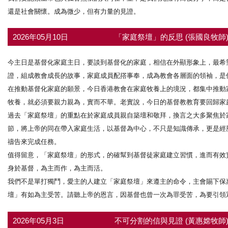
還是社會關懷。成為微少，但有力量的見證。
2026年05月10日
「家庭祭壇」的反思 (張國良牧師
今主日是基督化家庭主日，要談到基督化的家庭，相信在外顯形象上，最希
證，組成教會成長的故事，家庭成員配撘事奉，成為教會各層面的領袖，是
在推動基督化家庭的願景，今日香港教會在家庭牧養上的境況，都集中推動
牧養，就必須要親力親為，實而不華。老實說，今日的基督教教育要回歸家
過去「家庭祭壇」的重點在於家庭成員親自築壇和敬拜，換言之大多聚焦於
節，將上帝的同在帶入家庭生活，以基督為中心，不只是知識傳承，更是經
禱告來完成任務。
值得留意，「家庭祭壇」的形式，的確幫到基督徒家庭建立習慣，進而有效
身於基督，為主而作，為主而活。
我們不是單打獨鬥，愛主的人建立「家庭祭壇」來遵主的命令，主會賜下保惠師
壇」有如為主受苦。請聽上帝的恩言，因基督也曾一次為罪受苦，為要引領眾人
2026年05月3日
不可分割的信與見證 (黃惠嫦牧師