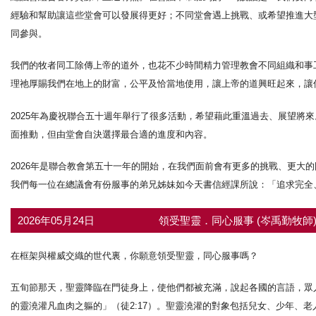
經驗和幫助讓這些堂會可以發展得更好；不同堂會遇上挑戰、或希望推進大
同參與。
我們的牧者同工除傳上帝的道外，也花不少時間精力管理教會不同組織和事
理祂厚賜我們在地上的財富，公平及恰當地使用，讓上帝的道興旺起來，讓
2025年為慶祝聯合五十週年舉行了很多活動，希望藉此重溫過去、展望將
面推動，但由堂會自決選擇最合適的進度和內容。
2026年是聯合教會第五十一年的開始，在我們面前會有更多的挑戰、更大
我們每一位在總議會有份服事的弟兄姊妹如今天書信經課所說：「追求完全
2026年05月24日
領受聖靈．同心服事 (岑禹勤牧師
在框架與權威交織的世代裏，你願意領受聖靈，同心服事嗎？
五旬節那天，聖靈降臨在門徒身上，使他們都被充滿，說起各國的言語，眾人
的靈澆灌凡血肉之軀的」（徒2:17）。聖靈澆灌的對象包括兒女、少年、老