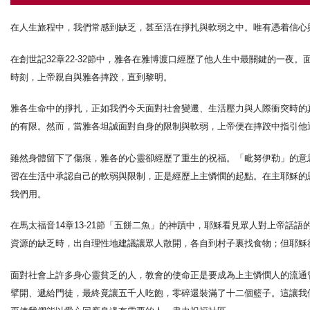
在人生旅程中，我們常感到缺乏，甚至活在掙扎與軟弱之中。唯有憑着信心
在創世記32章22-32節中，雅各在雅博渡口經歷了他人生中最關鍵的一
時刻，上帝親自與雅各摔跤，直到黎明。
雅各生命中的掙扎，正如我們今天面對社會變遷、生活壓力與人際衝突時的
的有限。然而，當雅各坦誠面對自身的限制與軟弱，上帝便在摔跤中指引他
雖然身體留下了傷痕，雅各的心靈卻經歷了重生的祝福。「毗努伊勒」的意
習在生活中承認自己的軟弱與限制，正是經歷上主憐憫的起點。在主耶穌的
我們用。
在馬太福音14章13-21節「五餅二魚」的神蹟中，耶穌看見眾人對上帝
資源的缺乏時，出自理性地建議讓眾人散開，各自到村子裏找食物；但耶穌
面對社會上許多身心靈貧乏的人，教會的使命正是要成為上主憐憫人的流通
擘開、遞給門徒，最終竟讓五千人吃飽，零碎還裝滿了十二個籃子。這讓我