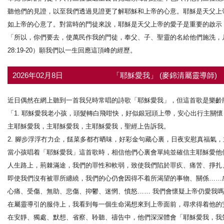
聽他們的見證，以至我們透過見證更了解耶穌和上帝的心意。耶穌是天父上
如上帝的心意了。對當時的門徒來說，耶穌是天父上帝的愛子是重要的啟示
「所以，你們要去，使萬民作我的門徒，奉父、子、聖靈的名給他們施洗，
28:19-20）願我們以一生回應這頂峰的經歷。
2026年02月8日
「耶穌愛我」 (麥錦清屬靈導師)
近日偶然在網上聽到一首我兒時常唱的詩歌「耶穌愛我」，但這首歌是樂齡
「1. 耶穌愛我老小孩，頭髮轉白飛咁快，好似銀冠頭上帶，安心出行主關懷
主耶穌愛我，主耶穌愛我，主耶穌愛我，聖經上告訴我。
2. 腳步浮浮冇力企，餸菜多都冇晒味，好彩金句藏心裏，日夜安慰真福氣
當小孩唱着「耶穌愛我」這首歌時，相信他們心裏會單純並確信主耶穌愛他
人生路上，荊棘滿途，我們的罪性和軟弱，致使我們陷於罪疚、痛苦、掙扎
即使我們沒有被罪所纏繞，我們的心仍會因得不着所渴望的事物、關係……
心痛、受傷、無助、悲傷、抑鬱、迷惘、憤怒…… 我們會懷疑上帝仍愛我
在屬靈導引的服侍上，我看到每一個生命渴想來到上帝面前，尋求得着他的
在安靜、獨處、默想、省察、聆聽、禱告中，他們深深體會「耶穌愛我，我