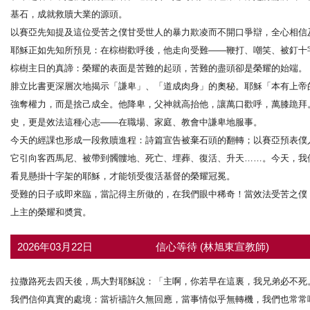
基石，成就救贖大業的源頭。
以賽亞先知提及這位受苦之僕甘受世人的暴力欺凌而不開口爭辯，全心相信
耶穌正如先知所預見：在棕樹歡呼後，他走向受難——鞭打、嘲笑、被釘十
棕樹主日的真諦：榮耀的表面是苦難的起頭，苦難的盡頭卻是榮耀的始端。
腓立比書更深層次地揭示「謙卑」、「道成肉身」的奧秘。耶穌「本有上帝
強奪權力，而是捨己成全。他降卑，父神就高抬他，讓萬口歡呼，萬膝跪拜
史，更是效法這種心志——在職場、家庭、教會中謙卑地服事。
今天的經課也形成一段救贖進程：詩篇宣告被棄石頭的翻轉；以賽亞預表僕
它引向客西馬尼、被帶到髑髏地、死亡、埋葬、復活、升天……。今天，我
看見懸掛十字架的耶穌，才能領受復活基督的榮耀冠冕。
受難的日子或即來臨，當記得主所做的，在我們眼中稀奇！當效法受苦之僕
上主的榮耀和奬賞。
2026年03月22日
信心等待 (林旭東宣教師)
拉撒路死去四天後，馬大對耶穌說：「主啊，你若早在這裏，我兄弟必不死
我們信仰真實的處境：當祈禱許久無回應，當事情似乎無轉機，我們也常常