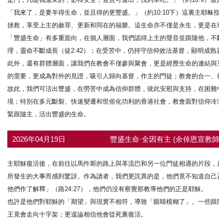
「我來了，是要羊得生命，並且得的更豐盛。」（約10:10下）這裏主耶
拯救，享受上主的赦罪、更新和同在的福樂。這生命亦不僅是永生，更是在
「豐盛生命」有多重面向，在個人層面，我們認得上主的聲音並跟隨他，不斷建
理，靈命不斷成長（徒2:42）；在受苦中，仍持守信仰效法基督，顯明成熟靈
此外，還有群體層面，讓我們在教會不僅參與聚會，更是經歷生命的連結與
的需要，更成為對外的見證，吸引人歸向基督，作主的門徒；教會的合一、
故此，我們可活出豐盛，在勞苦中成為信仰群體，彼此安慰與支持，在困難
境；特別在多元斷裂、快速變遷和世俗化功利的香港社會，教會面對信仰冷
緊跟隨主，活出豐盛的生命。
2026年04月19日
豐盛生命·全因有主 (余倬恩宣教師
主耶穌復活後，在前往以馬忤斯的路上與革流巴和另一位門徒相遇的片段，
所發生的大事而感到驚訝。作為讀者，我們更詫異的是，他們竟不知道自己
他們作了解釋」（路24:27），他們仍沒有察覺那教導他們的正是耶穌。
也許是他們對耶穌的「期望」與現實不相符，導致「眼睛模糊了」。一些跟
王竟會走向十字架；更遑論相信他會從死裏復活。