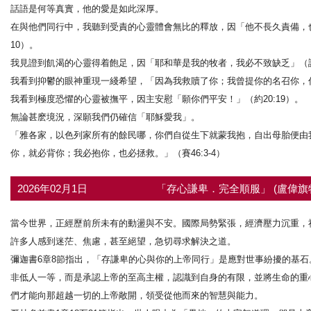
話語是何等真實，他的愛是如此深厚。
在與他們同行中，我聽到受責的心靈體會無比的釋放，因「他不長久責備，也
10）。
我見證到飢渴的心靈得着飽足，因「耶和華是我的牧者，我必不致缺乏」（詩2
我看到抑鬱的眼神重現一綫希望，「因為我救贖了你；我曾提你的名召你，你
我看到極度恐懼的心靈被撫平，因主安慰「願你們平安！」（約20:19）。
無論甚麽境況，深願我們仍確信「耶穌愛我」。
「雅各家，以色列家所有的餘民哪，你們自從生下就蒙我抱，自出母胎便由
你，就必背你；我必抱你，也必拯救。」（賽46:3-4）
2026年02月1日
「存心謙卑．完全順服」 (盧偉旗
當今世界，正經歷前所未有的動盪與不安。國際局勢緊張，經濟壓力沉重，
許多人感到迷茫、焦慮，甚至絕望，急切尋求解決之道。
彌迦書6章8節指出，「存謙卑的心與你的上帝同行」是應對世事紛擾的基
非低人一等，而是承認上帝的至高主權，認識到自身的有限，並將生命的重
們才能向那超越一切的上帝敞開，領受從他而來的智慧與能力。