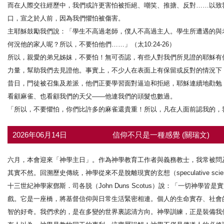
而在人際交往經歷中，我們或許更害怕被拒絕、嘲笑、推搪、反對……以致
口，宣之於人前，因為我們懼怕被傷害。
主耶穌鼓勵我們說：「學生不高過老師，僕人不高過主人。學生所遭遇的與
何況他的家人呢？所以，不要怕他們……」（太10:24-26）
所以，親愛的弟兄姊妹，不要怕！無可否認，有些人對我們所見證的耶穌有
力量，幫助我們去見證他。事實上，不少人在表面上有保留或反對的情況下
昔日，門徒被召集及差派，他們正要學習面對逼迫和拒絕，耶穌連續地勸勉
看顧麻雀、也看顧我們的天父——他連我們的頭髮也數過。
「所以，不要懼怕，你們比許多的麻雀還貴重！所以，凡在人面前認我的，
2026年06月14日
信仰不只是一種感覺 (關瑞文)
六月，本會迎來「神學主日」。作為神學教育工作者與義務教士，我常被問
其實不然。回溯歷史傳統，神學從來不是脫離現實的玄想（speculative scienc
十三世紀神學家鄧斯．司各脱（John Duns Scotus）說：「一切
戲。它是一座橋，將基督信仰與日常生活緊密相連。個人的生命實存、社會
智的好奇。我們求的，是在多變的世界裏認清方向。神學訓練，正是裝備我