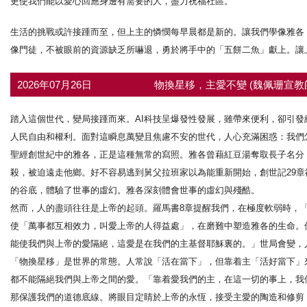
更使我們能以愛心回應身邊有需要的人，盡力祝福社區。
生活的挑戰或許接踵而至，但上主的憐憫每早晨都是新的。讓我們學像雅各
像門徒，不被眼前的資源缺乏所嚇退，勇於將手中的「五餅二魚」獻上。讓
2026年07月26日
物換星移，主愛不變 (魏佩珊宣教
踏入這個世代，變局接踵而來。AI科技呈爆發性發展，雖帶來便利，卻引
人民自由和權利。面對這瞬息萬變且焦慮不安的世代，人心充滿困惑：我們
聖經創世紀中的雅各，正是這種無常的寫照。雅各曾藉紅豆湯奪取長子名分
殺，被迫遠走他鄉。好不容易逃到舅父拉班家以為能重新開始，創世記29
的谷底，體驗了世事的虛幻。雅各深刻體會世事的虛幻與殘酷。
然而，人的盡頭往往是上帝的起頭。羅馬書8章提醒我們，在極度軟弱時，
使「萬事都互相效力，叫愛上帝的人得益處」，在磨難中塑造雅各的生命。
能使我們與上帝的愛隔絕，這愛是在我們的主基督耶穌裏的。」世局會變，
「物換星移」是世界的常態。人常說「活在當下」，但靠着主「活好當下」
都不能隔絕我們與上帝之間的愛。「靠着愛我們的主，在這一切的事上，我
那保護我們的道德底線。將眼目定睛於上帝的永恆，接受主愛的陶造和修剪