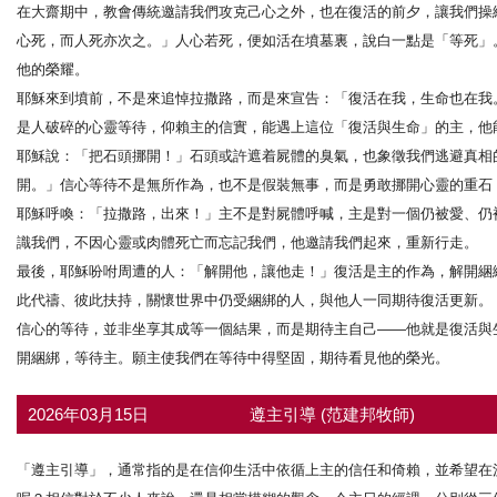
在大齋期中，教會傳統邀請我們攻克己心之外，也在復活的前夕，讓我們操
心死，而人死亦次之。」人心若死，便如活在墳墓裏，說白一點是「等死」
他的榮耀。
耶穌來到墳前，不是來追悼拉撒路，而是來宣告：「復活在我，生命也在我
是人破碎的心靈等待，仰賴主的信實，能遇上這位「復活與生命」的主，他
耶穌說：「把石頭挪開！」石頭或許遮着屍體的臭氣，也象徵我們逃避真相
開。」信心等待不是無所作為，也不是假裝無事，而是勇敢挪開心靈的重石
耶穌呼喚：「拉撒路，出來！」主不是對屍體呼喊，主是對一個仍被愛、仍
識我們，不因心靈或肉體死亡而忘記我們，他邀請我們起來，重新行走。
最後，耶穌吩咐周遭的人：「解開他，讓他走！」復活是主的作為，解開綑
此代禱、彼此扶持，關懷世界中仍受綑綁的人，與他人一同期待復活更新。
信心的等待，並非坐享其成等一個結果，而是期待主自己——他就是復活與
開綑綁，等待主。願主使我們在等待中得堅固，期待看見他的榮光。
2026年03月15日
遵主引導 (范建邦牧師)
「遵主引導」，通常指的是在信仰生活中依循上主的信任和倚賴，並希望在