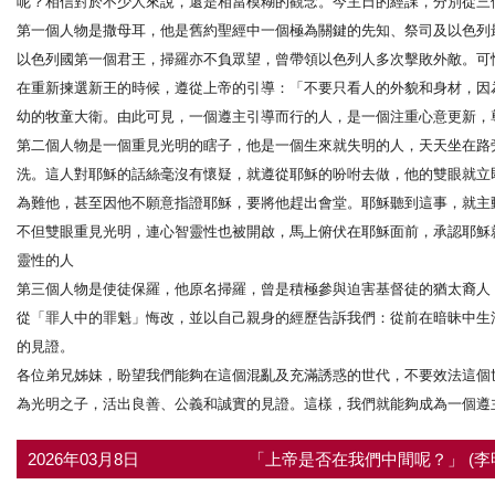
呢？相信對於不少人來說，還是相當模糊的觀念。今主日的經課，分別從三
第一個人物是撒母耳，他是舊約聖經中一個極為關鍵的先知、祭司及以色列
以色列國第一個君王，掃羅亦不負眾望，曾帶領以色列人多次擊敗外敵。可
在重新揀選新王的時候，遵從上帝的引導：「不要只看人的外貌和身材，因
幼的牧童大衛。由此可見，一個遵主引導而行的人，是一個注重心意更新，
第二個人物是一個重見光明的瞎子，他是一個生來就失明的人，天天坐在路
洗。這人對耶穌的話絲毫沒有懷疑，就遵從耶穌的吩咐去做，他的雙眼就立
為難他，甚至因他不願意指證耶穌，要將他趕出會堂。耶穌聽到這事，就主
不但雙眼重見光明，連心智靈性也被開啟，馬上俯伏在耶穌面前，承認耶穌
靈性的人
第三個人物是使徒保羅，他原名掃羅，曾是積極參與迫害基督徒的猶太裔人
從「罪人中的罪魁」悔改，並以自己親身的經歷告訴我們：從前在暗昧中生
的見證。
各位弟兄姊妹，盼望我們能夠在這個混亂及充滿誘惑的世代，不要效法這個
為光明之子，活出良善、公義和誠實的見證。這樣，我們就能夠成為一個遵
2026年03月8日
「上帝是否在我們中間呢？」 (李