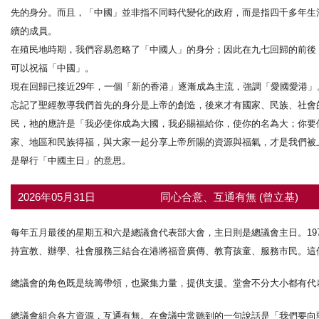
先的身分。而且，「中國」並非指不同時代變化的政府，而是指四千多年生
續的成員。
在殖民地時期，我們容易忽略了「中國人」的身分；因此在九七回歸的前後
可以祝福「中國」。
現在回歸已接近29年，一個「新的香港」逐漸成為主流，強調「愛國愛港
忘記了聖經教導我們首先的身分是上帝的創造，後來才有國家、民族、社會
民，祂的應許是「我必使你成為大國，我必賜福給你，使你的名為大；你要
家、地區和民族得福，與大家一起分享上帝所賜的資源與福氣，才是我們被
是舉行「中國主日」的意思。
2026年05月31日
同心合意、互通有無 (曾立基)
每年五月最後的星期五和六是總議會代表部大會，主日則是總議會主日。19
持宣教、辦學、社會服務三結合在港將福音廣傳、教育孩童、服務市民。這
總議會的角色既是統籌帶領，也聚集力量，提供支援。堂會不分大小都有代
總議會組合各方資源，互通有無。在會議中常聽到的一句說話是「我們要向