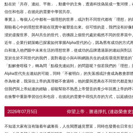
點在於「共存、連結、平衡」，動畫中的主角，透過科技偽裝成一隻河狸，
信任和包容，在彼此的需要中學習共存。
事實上，每個人心中都有一個理想的世界，或許對不同世代都有「理想」的
期盼着心中的理想世界能在現實中被塑造出來。但可惜的是，我們沒有好像動
浸於虛擬世界、與AI共生的世代，彷彿跟上個世代處於截然不同的世界當中
近年，企業行銷策略已探索如何掌握Alpha世代的心，因為舊有成功的方式
白和進入他們眼中未來生活的理想世界，使成功的品牌透過新的連結與對話
至於生於不同世代的我們，面對着從小與AI和網路共生的成長環境所塑造
「點解會咁樣？」轉為問「點樣先連結到」的問題呢？假若我們的「理想」
Alpha世代失去連結的可能，同時「不被明白」的失落感或許會成為教會群體
作為牧者，我深信上帝的真理都不會過時，他的愛與恩典在不同世代都是無所
但我們與上帝結連的經驗，卻能幫助不熟悉上帝聲音的青少年回應上帝的呼
在衝擊中重新學習信任和包容，在彼此的需要中尋找共存的方式，以延續信
2026年07月5日
仰望上帝．勝過掙扎 (連啟榮會吏
不知道大家有沒有隨着年歲漸長，人生閱歷越見豐富，同時也發覺在日常生