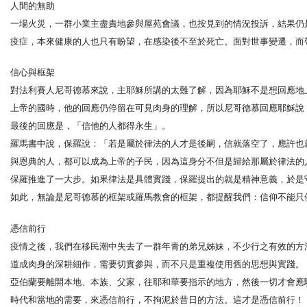
人間的無助
一場火災，一群小業主盡責地參與屋苑會議，也按見到的情況投訴，結果仍
疫症，本來健康的人也只有盼望，在感染後不至於死亡。面對世事變遷，而
信心與框架
對法利賽人尼哥德慕來說，主耶穌所講的太難了解，因為耶穌不是想回應地
上帝的國時，他的回應仍停留在可見肉身的理解，所以尼哥德慕回應耶穌說
最後的回應是，「信他的人都得永生」。
羅馬書中說，保羅說：「若是屬於律法的人才是後嗣，信就落空了，應許也就
與恩典的人，都可以成為上帝的子民，因為這身分不但是歸給那屬於律法的
保羅推進了一大步。如果律法是具體實踐，保羅提出的就是精神意義，於是
如此，無論是尼哥德慕的框架或羅馬教會的框架，都提醒我們：信仰不能只
憑信前行
疫情之後，我們在移民潮中失去了一群年青的弟兄姊妹，不少行之有效的方
道成肉身的深耕細作，需要切實參與，而不只是重複使用舊的思想與實踐。
亞伯蘭要離開本地、本族、父家，往耶和華要指示的地方，然後一切才會應
時代和當地的需要，來憑信前行，不拘泥於昔日的方法。這才是憑信前行！