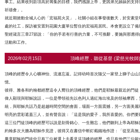
事工。結果收到款項高於籌集的目標，我們感謝上帝，更因弟兄姊妹的支持
祈禱會」。
就近期掀動全城人心的「宏福苑火災」，社關小組在事發後數天，於安素堂
處的社工，探訪被安置到花園大廈單位暫住的宏福苑居民。本會更設立了備
聖經箴言三章27節說：「你的手若有行善的力量，不可推辭，要施與那應
活動和工作。
2026年02月15日
頂峰經歷．聽從基督 (梁慈光牧師
頂峰的經歷令人心曠神怡、流連忘返。記得幼時首次隨父一家登上獅子山山
憶。
彼得、雅各和約翰都經歷這令人嚮往的頂峰經歷，他們是耶穌最親近的門徒
偉人顯現與耶穌說話，一位是帶領祖先以色列人過紅海出埃及的領袖摩西，
統，與耶穌共話乃是超越時間空間的會面，場面一方面震撼，另一方面美麗
明亮的雲彩遮蓋三人，並有聲音說：「這是我的愛子，我所喜愛的。你們要聽
這三位門徒頂峰的經歷可以說是刻骨銘心、一生難忘，他們聽到上帝為耶穌
約翰多次大膽為耶穌作見證，彼得又在書信中斬釘截鐵地作證：「從至高無上
畢竟耶穌的門徒中只有三位被選上去看見這頂峰的經歷，也只有他們三位能