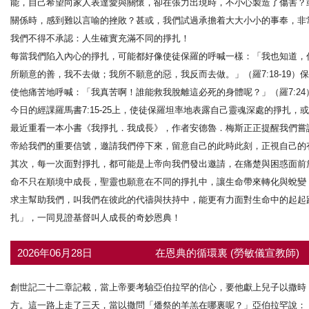
能，自己希望向家人表達愛與關懷，卻在張力出現時，不小心製造了傷害？
關係時，感到難以言喻的挫敗？甚或，我們試過承擔着大大小小的事奉，非
我們不得不承認：人生確實充滿不同的掙扎！
每當我們陷入內心的掙扎，可能都好像使徒保羅的呼喊一樣：「我也知道，
所願意的善，我不去做；我所不願意的惡，我反而去做。」（羅7:18-19
使他痛苦地呼喊：「我真苦啊！誰能救我脫離這必死的身體呢？」（羅7:24
今日的經課羅馬書7:15-25上，使徒保羅坦率地表露自己靈魂深處的掙扎
最近重看一本小書《我掙扎．我成長》，作者安德魯．梅斯正正提醒我們嘗
帝給我們的重要信號，邀請我們停下來，留意自己的此時此刻，正視自己的
其次，每一次面對掙扎，都可能是上帝向我們發出邀請，在痛楚與困惑面前
命不只在順境中成長，聖靈也願意在不同的掙扎中，讓生命帶來轉化與蛻變
求主幫助我們，叫我們在彼此的代禱與扶持中，能更有力面對生命中的起起跌
扎」，一同見證基督叫人成長的奇妙恩典！
2026年06月28日
在恩典的循環裏 (勞敏儀宣教師)
創世記二十二章記載，當上帝要考驗亞伯拉罕的信心，要他獻上兒子以撒時
方。這一路上走了三天，當以撒問「燔祭的羊羔在哪裏呢？」亞伯拉罕說：「