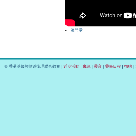
澳門堂
© 香港基督教循道衛理聯合教會 |
近期活動
|
會訊
|
靈音
|
靈修日程
|
招聘
|