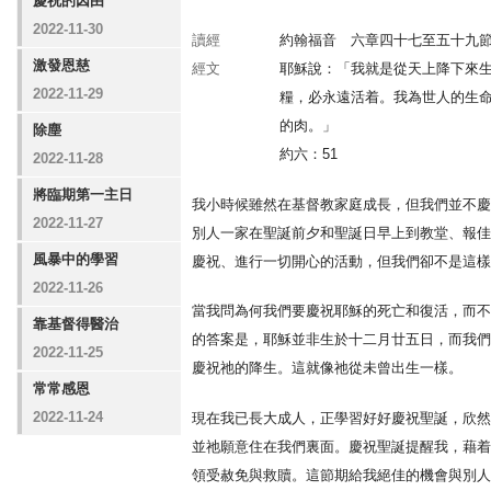
慶祝的因由
2022-11-30
讀經
約翰福音 六章四十七至五十九
激發恩慈
經文
耶穌說：「我就是從天上降下來
2022-11-29
糧，必永遠活着。我為世人的生
的肉。」
除塵
約六：51
2022-11-28
將臨期第一主日
我小時候雖然在基督教家庭成長，但我們並不慶
2022-11-27
別人一家在聖誕前夕和聖誕日早上到教堂、報佳
風暴中的學習
慶祝、進行一切開心的活動，但我們卻不是這樣
2022-11-26
當我問為何我們要慶祝耶穌的死亡和復活，而不
靠基督得醫治
的答案是，耶穌並非生於十二月廿五日，而我們
2022-11-25
慶祝祂的降生。這就像祂從未曾出生一樣。
常常感恩
2022-11-24
現在我已長大成人，正學習好好慶祝聖誕，欣然
並祂願意住在我們裏面。慶祝聖誕提醒我，藉着
領受赦免與救贖。這節期給我絕佳的機會與別人