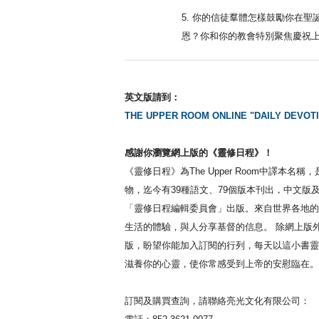
5. 你的信徒羣體怎樣鼓勵你在聖
恩？你和你的教會特別聚焦慶祝
英文版請到：
THE UPPER ROOM ONLINE "DAILY DEVOTI
感謝你瀏覽網上版的《靈修日程》！
《靈修日程》為The Upper Room中譯本名
物，迄今有39種語文、79個版本刊出，中文版
「靈修日程編輯委員會」出版。來自世界各地的
生活的體驗，與人分享基督的信息。 除網上版
版，盼望你能加入訂閱的行列，每天以這小書靈
滋養你的心靈，使你常感受到上帝的安慰臨在。
訂閱及購買查詢，請聯絡亮光文化有限公司：