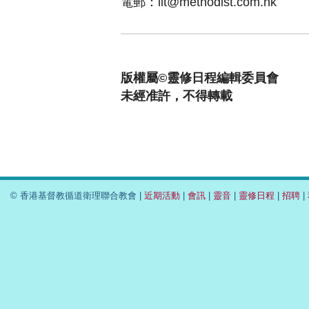
電郵：
lit@methodist.com.hk
版權屬©靈修日程編輯委員會
未經准許，不得轉載
© 香港基督教循道衛理聯合教會 |
近期活動
|
會訊
|
靈音
|
靈修日程
|
招聘
|