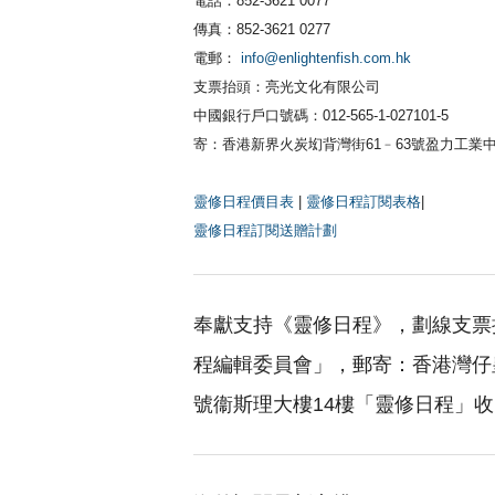
電話：852-3621 0077
傳真：852-3621 0277
電郵：
info@enlightenfish.com.hk
支票抬頭：亮光文化有限公司
中國銀行戶口號碼：012-565-1-027101-5
寄：香港新界火炭㘭背灣街61﹣63號盈力工業中
靈修日程價目表
|
靈修日程訂閱表格
|
靈修日程訂閱送贈計劃
奉獻支持《靈修日程》，劃線支票
程編輯委員會」，郵寄：香港灣仔皇
號衞斯理大樓14樓「靈修日程」收