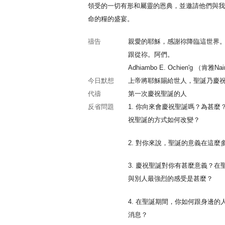
領受的一切有形和屬靈的恩典，並邀請他們與我
命的糧的盛宴。
禱告
親愛的耶穌，感謝祢降臨這世界
跟從祢。阿們。
Adhiambo E. Ochien'g （肯雅Nair
今日默想
上帝將耶穌賜給世人，聖誕乃慶
代禱
第一次慶祝聖誕的人
反省問題
1. 你向來會慶祝聖誕嗎？為甚麼
祝聖誕的方式如何改變？
2. 對你來說，聖誕的意義在這麼
3. 慶祝聖誕對你有甚麼意義？在
與別人最強烈的感受是甚麼？
4. 在聖誕期間，你如何跟身邊的
消息？