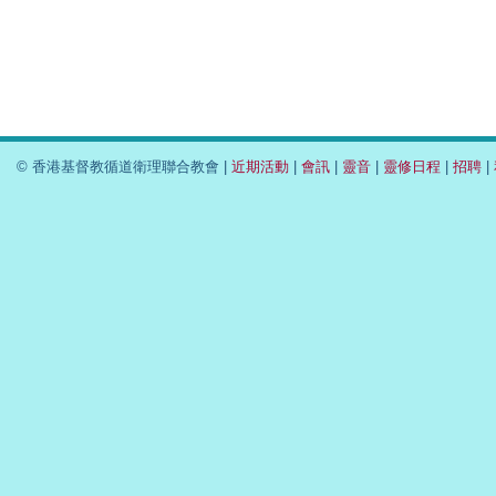
© 香港基督教循道衛理聯合教會 |
近期活動
|
會訊
|
靈音
|
靈修日程
|
招聘
|