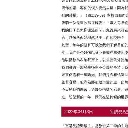
是日經課路加福音2:22-40提及耶穌
照你的話，容你的僕人安然去世；因為
列的榮耀。」（路2:29-32）對於西
曾聽一位長輩牧師這樣說：「每人每年
我的日子是怎樣渡過的？」免得將來站
否可以像西面能坦然見主，向他交賬？
其實，每年的結算可以使我們了解目前
年，我們是否好像以賽亞先知在艱難困
他以拯救為衣給我穿上，以公義為外袍給
我們身邊不斷發生很多不公義的事情，
未來仍抱着一線曙光。我們是否相信這
並非容易，但靠着那加給力量的主，仍
今天給我們教會，給每位信徒的召命。
進。盼望新的一年，我們在這轉變的世
2022年04月3日
宣講見證
「宣講見證榮耀主」是教會第二季的主