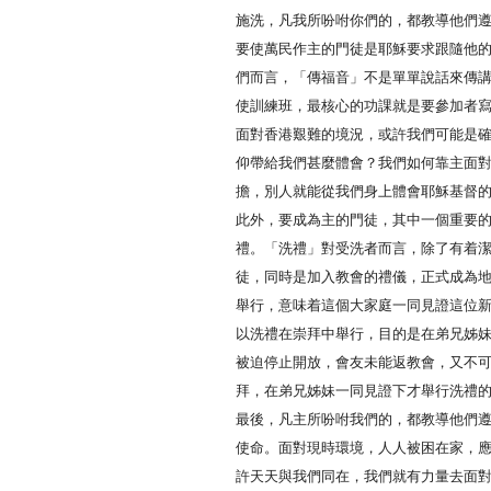
施洗，凡我所吩咐你們的，都教導他們遵守
要使萬民作主的門徒是耶穌要求跟隨他
們而言，「傳福音」不是單單說話來傳
使訓練班，最核心的功課就是要參加者
面對香港艱難的境況，或許我們可能是
仰帶給我們甚麼體會？我們如何靠主面
擔，別人就能從我們身上體會耶穌基督
此外，要成為主的門徒，其中一個重要
禮。「洗禮」對受洗者而言，除了有着
徒，同時是加入教會的禮儀，正式成為
舉行，意味着這個大家庭一同見證這位
以洗禮在崇拜中舉行，目的是在弟兄姊
被迫停止開放，會友未能返教會，又不
拜，在弟兄姊妹一同見證下才舉行洗禮
最後，凡主所吩咐我們的，都教導他們
使命。面對現時環境，人人被困在家，
許天天與我們同在，我們就有力量去面