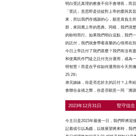
明白受託真理的教會不但不會增長，而
「受託」意思即是信徒對上帝的愛與其
來，所以我們存感謝的心，願意肩負主
群，來回應上帝的恩典。同樣，我們清
的吩咐而行。如果我們明白這點，我們
的託付，我們就會帶着喜樂的心情用在
今日上帝託付了我們甚麼？我們有沒有
和使萬民作門徒之託付充分運用，成為
明智慧！而是在乎你如何運用你今天所
25:29）
弟兄姊妹，你是否忠於主的託付？上帝
會聯合金禧之際，你是否願意一同「溯
2023年12月31日
堅守信念
今主日是2023年最後一日，我們即將
記着或引以為鑑，以致展望將來時，我