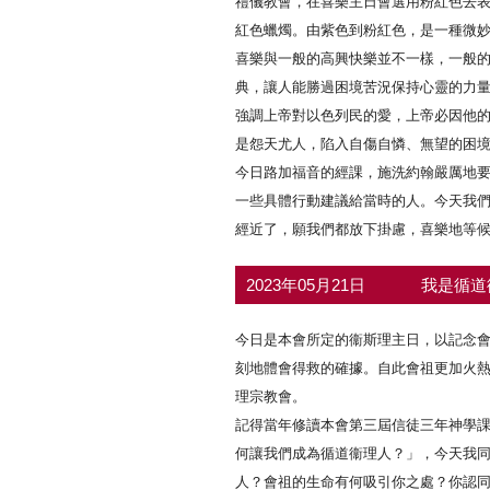
禮儀教會，在喜樂主日會選用粉紅色去
紅色蠟燭。由紫色到粉紅色，是一種微
喜樂與一般的高興快樂並不一樣，一般
典，讓人能勝過困境苦況保持心靈的力
強調上帝對以色列民的愛，上帝必因他
是怨天尤人，陷入自傷自憐、無望的困
今日路加福音的經課，施洗約翰嚴厲地
一些具體行動建議給當時的人。今天我
經近了，願我們都放下掛慮，喜樂地等
2023年05月21日
我是循道
今日是本會所定的衞斯理主日，以記念
刻地體會得救的確據。自此會祖更加火
理宗教會。
記得當年修讀本會第三屆信徒三年神學
何讓我們成為循道衞理人？」，今天我
人？會祖的生命有何吸引你之處？你認