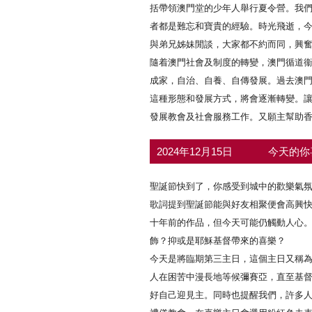
括帶領澳門堂的少年人舉行夏令營。我
者都是難忘和寶貴的經驗。時光飛逝，
與弟兄姊妹閒談，大家都不約而同，興
隨着澳門社會及制度的轉變，澳門循道
成家，自治、自養、自傳發展。過去澳
這種形態和發展方式，將會逐漸轉變。
發展教會及社會服務工作。又願主幫助
2024年12月15日
今天的你
聖誕節快到了，你感受到城中的歡樂氣
歌詞提到聖誕節能與好友相聚便會高興
十年前的作品，但今天可能仍觸動人心
飾？抑或是耶穌基督帶來的喜樂？
今天是將臨期第三主日，這個主日又稱
人在困苦中漫長地等候彌賽亞，直至基
好自己迎見主。同時也提醒我們，許多