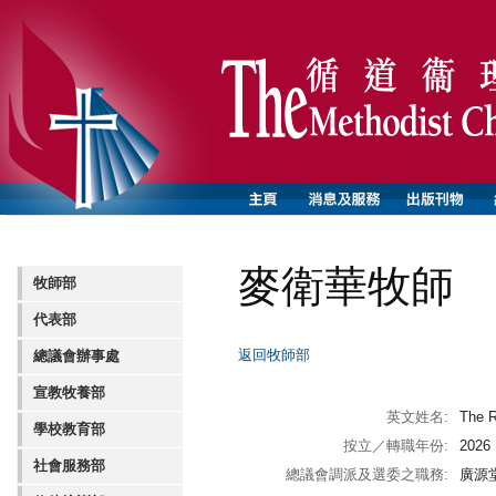
麥衛華牧師
牧師部
代表部
返回牧師部
總議會辦事處
宣教牧養部
英文姓名:
The 
學校教育部
按立／轉職年份:
2026
社會服務部
總議會調派及選委之職務:
廣源