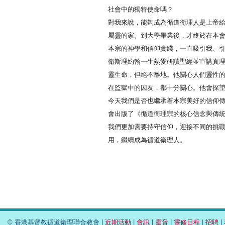
社會中的獨特使命嗎？
對我來說，能夠成為循道衞理人是上帝
屬靈的家。到大學畢業後，才終於在本
本宗的神學和信仰實踐，一直吸引我、
衞斯理約翰一生熱愛研讀聖經並宣講真
靈生命，但絕不離地。他關心人們靈性
在監獄中的囚友，都十分關心。他會探
今天我們是否也繼承着本宗美好的信仰
會出版了《循道衞理宗的核心信念與傳
我們更加需要持守信仰，迎接不同的挑
用，繼續成為循道衞理人。
© 香港基督教循道衛理聯合教會 |
近期活動
|
會訊
|
靈音
|
靈修日程
|
招聘
|