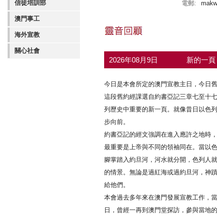
信徒培訓部
電郵:
makw
澳門事工
海外宣教
關心社會
2026年08月9日
新的一
今日是本會所定的澳門宣教主日，今日
這段舊約經課選自約書亞記三章七至十
列歷史中重要的新一頁。就像昔日以色
步向前。
約書亞記的經文強調在進入應許之地時
最重要是上帝與不同的領袖同在。當以
腳掌踏入約旦河，河水就分開，色列人
的情景。無論是過紅海或過約旦河，神
給他們。
本會過去多年來在澳門發展宣教工作，
日，曾經一再到澳門堂探訪，參與當地