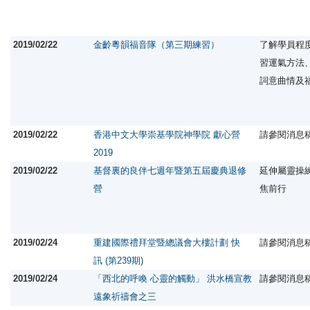
2019/02/22
金齡粵韻福音隊（第三期練習）
了解學員程
習運氣方法
詞意曲情及
2019/02/22
香港中文大學崇基學院神學院 獻心營
請參閱消息
2019
2019/02/22
基督裏的良伴七週年暨第五屆慶典退修
延伸屬靈操
營
焦前行
2019/02/24
重建國際禮拜堂暨總議會大樓計劃 快
請參閱消息
訊 (第239期)
2019/02/24
「西北的呼喚 心靈的觸動」 洪水橋宣教
請參閱消息
遠象祈禱會之三