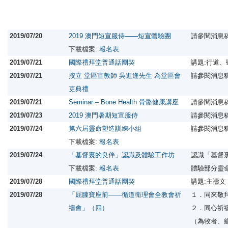
2019/07/20
2019 澳門短宣服侍——短宣體驗團
請參閱消息
下載檔案:
報名表
2019/07/21
國際禮拜堂普通話團契
講題:行道
2019/07/21
按立 堂區宣教師 吳進逢先生 為堂區會
請參閱消息
吏典禮
2019/07/21
Seminar – Bone Health 骨骼健康講座
請參閱消息
2019/07/23
2019 澳門暑期短宣服侍
請參閱消息
2019/07/24
第六屆靈命塑造訓練小組
請參閱消息
下載檔案:
報名表
2019/07/24
「基督裏的良伴」認識及體驗工作坊
認識「基督
下載檔案:
報名表
體驗部分靈
2019/07/28
國際禮拜堂普通話團契
講題:主禱文
2019/07/28
「屈膝寶座前——循道衞理會全教會祈
１．同來敬
禱會」（四）
２．同心祈
（為牧者、