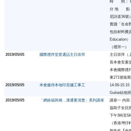
時 間：下
分 地 點
尼詩道36
實踐「生命對
包括材料費及書籍
Educati
（禮拜一）
2019/05/05
國際禮拜堂普通話主日崇拜
主日崇拜（上午
長本會安素堂
本會國際禮
東271號衞
2019/05/05
本會服侍本地印尼傭工事工
14:00-15:1
Guitar結他
2019/05/05
「網絡福與禍，溝通要清楚」系列講座
講座一 內容
協助子女抗拒
下午3時至5
（香港灣仔軒
智先生【余