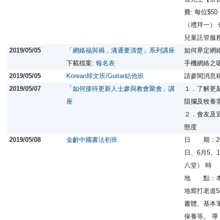
費: 每位$50
（禮拜一） 
兒童託管服
2019/05/05
「網絡福與禍，溝通要清楚」系列講座
如何界定網
下載檔案:
報名表
手機網絡之
2019/05/05
Korean韓文班/Guitar結他班
請參閱消息
2019/05/07
「如何接待更新人士參與教會聚會」講
１．了解更
座
阻攔及牧養
２．會友及
態度
2019/05/08
金齡中國書法初班
日 期：201
日、6月5、
八堂） 時 
地 點：本
地窩打老道
書體、基本
保養等。 