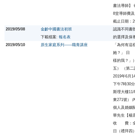
書法導師】 
8堂導師費
截止日期：2
2019/05/08
金齡中國書法初班
認識不同書
下載檔案:
報名表
的選擇及保
2019/05/10
原生家庭系列——職青講座
「為何有這
她？」 日
樣的我？」）
五） （第
2019年6
下午7時30
斯理大樓11
東271號
個人及婚姻
華先生【楊
收 費：全免
日（禮拜四