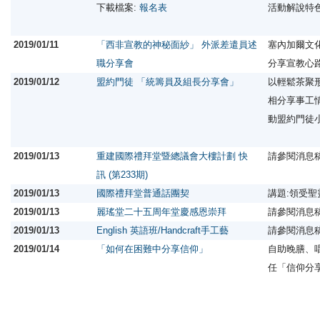
下載檔案:
報名表
活動解說特
2019/01/11
「西非宣教的神秘面紗」 外派差遣員述
塞內加爾文
職分享會
分享宣教心
2019/01/12
盟約門徒 「統籌員及組長分享會」
以輕鬆茶聚
相分享事工
動盟約門徒
2019/01/13
重建國際禮拜堂暨總議會大樓計劃 快
請參閱消息
訊 (第233期)
2019/01/13
國際禮拜堂普通話團契
講題:領受
2019/01/13
麗瑤堂二十五周年堂慶感恩崇拜
請參閱消息
2019/01/13
English 英語班/Handcraft手工藝
請參閱消息
2019/01/14
「如何在困難中分享信仰」
自助晚膳、
任「信仰分