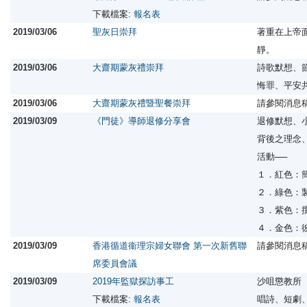
下載檔案:
報名表
2019/03/06
聖灰日崇拜
著重在上帝
靜。
2019/03/06
大齋期蒙灰禮崇拜
詩歌默想、
悔罪、平安
2019/03/06
大齋期蒙灰禮暨聖餐崇拜
請參閱消息
2019/03/09
《門徒》導師退修分享會
退修默想、
背後之理念
活動──
１．紅色：
２．綠色：
３．紫色：
４．金色：
2019/03/09
香港循道衞理宗婦女聯會 第一次新舊聯
請參閱消息
席委員會議
2019/03/09
2019年監獄探訪事工
沙咀懲教所
下載檔案:
報名表
唱詩、短劇