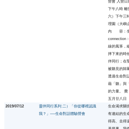
營會 入營
下午八時 
六）下午三
理園（大嶼
內 容：生
connect
線的風箏，
摔下來的時
伴同行；在
被聽見的歸
透過生命對話﹙N
藉「聽」與
的力量。 費
五月廿八日
2019/07/12
靈伴同行系列:二）「你從哪裡認識
生命渴求關係﹙d
我？」──生命對話體驗營會
有連結的生
得高、去得
基督裏，我