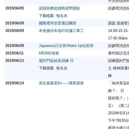
今天的信仰
2019/06/05
認識宣教從挑戰視野開始
請參閱消息
下載檔案:
報名表
2019/06/09
國際禮拜堂普通話團契
講題:迎接
2019/06/09
本會服侍本地印尼傭工事工
14:00-15:1
17:00 Ma
2019/06/09
Japanese日文班/Make Up化粧班
請參閱消息
2019/06/11
MEM祈禱會
廣州探訪交
2019/06/13
盟約門徒組長訓練 日
訓練盟約門
下載檔案:
報名表
之 精神與
練
2019/06/14
原生家庭系列——職青講座
「為何有這
她？」 日
樣的我？」）
五） （第
2019年6
下午7時30
斯理大樓11