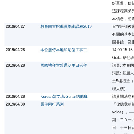
穌基督，信
這課程讓弟
本信念，初
2019/04/27
教會圖書館職員培訓課程2019
旨在培訓教
有關的基本
圖書館，及
2019/04/28
本會服侍本地印尼傭工事工
14:00-15:1
Guitar結他
2019/04/28
國際禮拜堂普通話主日崇拜
講員: 本會
講題: 基層
堂5樓禮堂（
理大樓）
2019/04/28
Korean韓文班/Guitar結他班
請參閱消息
2019/04/30
靈伴同行系列
「你聽我的聲音
voice）
期：二０一
日、十三日