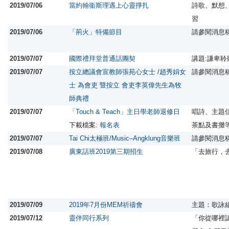
2019/07/06
當約翰衞斯理遇上心靈掙扎
詩歌、默想
習
2019/07/06
「荊火」特備節目
請參閱消息
2019/07/07
國際禮拜堂普通話團契
講題:謙卑
2019/07/07
按立總議會宣教師張苑心女士 /趙秀娟女
請參閱消息
士 為會吏 暨按立 會吏李英偉先生為牧
師典禮
2019/07/07
「Touch & Teach」主日學老師退修日
唱詩、主題
下載檔案:
報名表
茶點及書攤
2019/07/07
Tai Chi太極班/Music–Angklung音樂班
請參閱消息
2019/07/08
廣東話班2019第三期招生
「去旅行，
2019/07/09
2019年7月份MEM祈禱會
主題：歌詠
2019/07/12
靈伴同行系列
「你從哪裡