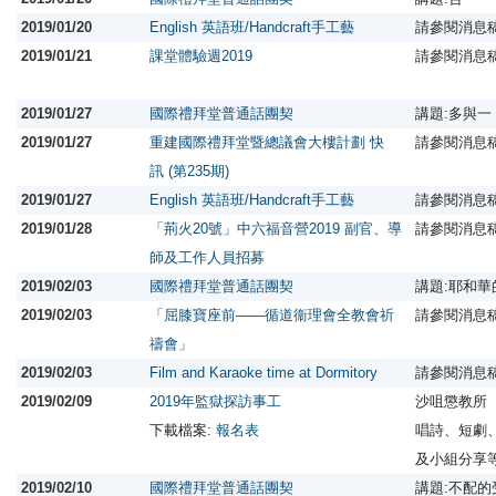
2019/01/20
English 英語班/Handcraft手工藝
請參閱消息
2019/01/21
課堂體驗週2019
請參閱消息
2019/01/27
國際禮拜堂普通話團契
講題:多與一
2019/01/27
重建國際禮拜堂暨總議會大樓計劃 快
請參閱消息
訊 (第235期)
2019/01/27
English 英語班/Handcraft手工藝
請參閱消息
2019/01/28
「荊火20號」中六福音營2019 副官、導
請參閱消息
師及工作人員招募
2019/02/03
國際禮拜堂普通話團契
講題:耶和
2019/02/03
「屈膝寶座前——循道衞理會全教會祈
請參閱消息
禱會」
2019/02/03
Film and Karaoke time at Dormitory
請參閱消息
2019/02/09
2019年監獄探訪事工
沙咀懲教所
下載檔案:
報名表
唱詩、短劇
及小組分享
2019/02/10
國際禮拜堂普通話團契
講題:不配