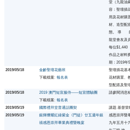
堂（九龍油
容：聖壇插
用及花材購
材、造型配
態。 導 
龍堂會友及
每位$1,4
作品之材料費
期：2019
2019/05/18
金齡聖壇花藝班
聖壇插花基
下載檔案:
報名表
花材購置、
型配搭及聖
2019/05/18
2019 澳門短宣服侍——短宣體驗團
請參閱消息
下載檔案:
報名表
2019/05/19
國際禮拜堂普通話團契
講題:基督
2019/05/19
銀輝爍耀紅綠紫金《門徒》廿五週年銀
感恩崇拜暨
禧感恩崇拜畢業典禮暨晚宴
九年五月十