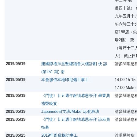
午三時 地
道四十號）
九年五月十
午六時三十
店188店（
場2樓） 
（每席十二
人） 截止
2019/05/19
建國際禮拜堂暨總議會大樓計劃 快 訊
請參閱消息
(第251 期) 衞
2019/05/19
本會服侍本地印尼傭工事工
14:00-15:1
17:00 Ma
2019/05/19
《門徒》廿五週年銀禧感恩崇拜 畢業典
請參閱消息
禮暨晚宴
2019/05/19
Japanese日文班/Make Up化粧班
請參閱消息
2019/05/19
《門徒》廿五週年銀禧感恩崇拜 詩班員
請參閱消息
招募
2019/05/25
2019年監獄探訪事工
沙咀懲教所