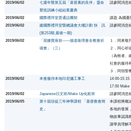
2019/06/02
七週年暨第五屆「基督裏的良伴」靈命
請參閱消息
塑造訓練小組結業慶典
2019/06/02
國際禮拜堂普通話團契
講題:為國
2019/06/02
建國際禮拜堂暨總議會大樓計劃 快 訊
請參閱消息
(第253期,最後一期)
2019/06/02
「屈膝寶座前——循道衞理會全教會祈
１．同來敬
禱會」（三）
２．同心祈
（為牧者、
社會的服侍
３．同領聖
2019/06/02
本會服侍本地印尼傭工事工
14:00-15:1
17:00 Ma
2019/06/02
Japanese日文班/Make Up化粧班
請參閱消息
2019/06/05
第十屆信徒三年神學課程 「基督教會簡
本課程將概
史」
各地的發展
物故事認識
讓學員理解