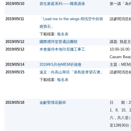
2019/05/10
原生家庭系列——職青講座
第一講「為
2019/05/11
「Lead me to the wings‧尋找空中的有
請參閱消息
翅寶石」
下載檔案:
報名表
2019/05/12
國際禮拜堂普通話團契
講題: 我是
2019/05/12
本會服侍本地印尼傭工事工
10:00-16:0
Casam Be
2019/05/14
2019年5月份MEM祈禱會
主題：ME
2019/05/15
遠足：向高山舉目「港島龍脊望石澳」
請參閱消息
下載檔案:
報名表
2019/05/18
金齡聖壇花藝班
日 期：20
1、8、15、
六，共八堂）
至12時30