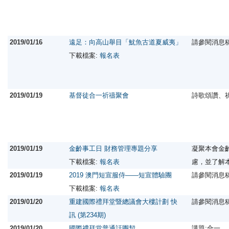
2019/01/16
遠足：向高山舉目「魷魚古道夏威夷」
請參閱消息
下載檔案:
報名表
2019/01/19
基督徒合一祈禱聚會
詩歌頌讚、
2019/01/19
金齡事工日 財務管理專題分享
凝聚本會金
下載檔案:
報名表
慮，並了解
2019/01/19
2019 澳門短宣服侍——短宣體驗團
請參閱消息
下載檔案:
報名表
2019/01/20
重建國際禮拜堂暨總議會大樓計劃 快
請參閱消息
訊 (第234期)
2019/01/20
國際禮拜堂普通話團契
講題:合一