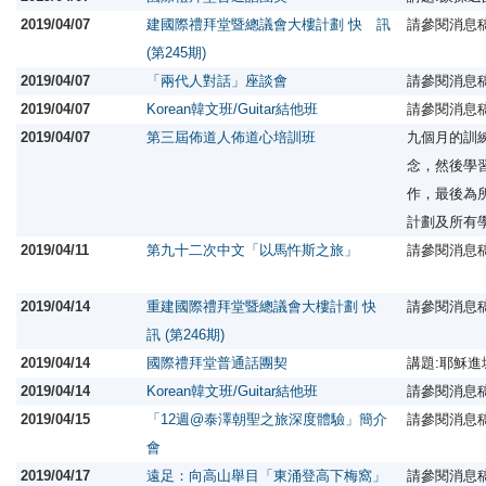
2019/04/07
建國際禮拜堂暨總議會大樓計劃 快 訊
請參閱消息
(第245期)
2019/04/07
「兩代人對話」座談會
請參閱消息
2019/04/07
Korean韓文班/Guitar結他班
請參閱消息
2019/04/07
第三屆佈道人佈道心培訓班
九個月的訓
念，然後學
作，最後為
計劃及所有
2019/04/11
第九十二次中文「以馬忤斯之旅」
請參閱消息
2019/04/14
重建國際禮拜堂暨總議會大樓計劃 快
請參閱消息
訊 (第246期)
2019/04/14
國際禮拜堂普通話團契
講題:耶穌
2019/04/14
Korean韓文班/Guitar結他班
請參閱消息
2019/04/15
「12週@泰澤朝聖之旅深度體驗」簡介
請參閱消息
會
2019/04/17
遠足：向高山舉目「東涌登高下梅窩」
請參閱消息