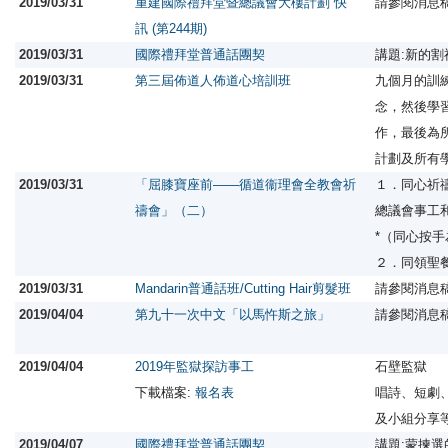
2019/03/31
重建國際禮拜堂暨總議會大樓計劃 快
請參閱消息
訊 (第244期)
2019/03/31
國際禮拜堂普通話團契
講題:新的
2019/03/31
第三屆佈道人佈道心培訓班
九個月的訓
念，然後學
作，最後為
計劃及所有
2019/03/31
「屈膝寶座前——循道衞理會全教會祈
１．同心祈
禱會」（二）
總議會事工
*（同心按
２．同領聖
2019/03/31
Mandarin普通話班/Cutting Hair剪髮班
請參閱消息
2019/04/04
第九十一次中文「以馬忤斯之旅」
請參閱消息
2019/04/04
2019年監獄探訪事工
石壁監獄
下載檔案:
報名表
唱詩、短劇
及小組分享
2019/04/07
國際禮拜堂普通話團契
講題:蒙揀