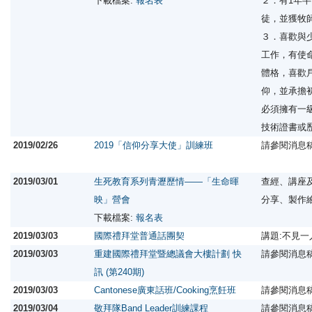
下載檔案:
報名表
２．有1年
徒，並獲牧
３．喜歡與
工作，有使
體格，喜歡
仰，並承擔
必須擁有一
技術證書或
2019/02/26
2019「信仰分享大使」訓練班
請參閱消息
2019/03/01
生死教育系列青瀝歷情——「生命暉
查經、講座
映」營會
分享、製作
下載檔案:
報名表
2019/03/03
國際禮拜堂普通話團契
講題:不見
2019/03/03
重建國際禮拜堂暨總議會大樓計劃 快
請參閱消息
訊 (第240期)
2019/03/03
Cantonese廣東話班/Cooking烹飪班
請參閱消息
2019/03/04
敬拜隊Band Leader訓練課程
請參閱消息