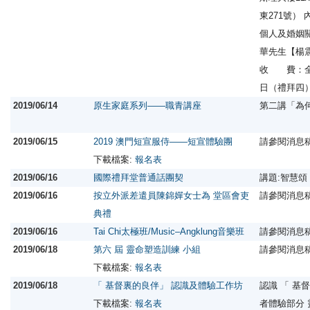
東271號
個人及婚姻
華先生【楊
收 費：全免
日（禮拜四
2019/06/14
原生家庭系列——職青講座
第二講「為
2019/06/15
2019 澳門短宣服侍——短宣體驗團
請參閱消息
下載檔案:
報名表
2019/06/16
國際禮拜堂普通話團契
講題:智慧頌
2019/06/16
按立外派差遣員陳錦嬋女士為 堂區會吏
請參閱消息
典禮
2019/06/16
Tai Chi太極班/Music–Angklung音樂班
請參閱消息
2019/06/18
第六 屆 靈命塑造訓練 小組
請參閱消息
下載檔案:
報名表
2019/06/18
「 基督裏的良伴」 認識及體驗工作坊
認識 「 基
下載檔案:
報名表
者體驗部分 