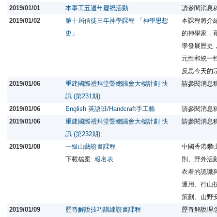
2019/01/01
本事工五週年慶祝活動
請參閱消息
2019/01/02
第十屆信徒三年神學課程 「神學思想
本課程將介
史」
的神學家，
學發展歷史
元性和統一
反思今天的
2019/01/06
重建國際禮拜堂暨總議會大樓計劃 快
請參閱消息
訊 (第231期)
2019/01/06
English 英語班/Handcraft手工藝
請參閱消息
2019/01/06
重建國際禮拜堂暨總議會大樓計劃 快
請參閱消息
訊 (第232期)
2019/01/08
一級山藝證書課程
中國香港攀
下載檔案:
報名表
則、野外活
衣着的認識
運用、行山
策劃、山野
2019/01/09
歷奇解說技巧訓練證書課程
歷奇解說理