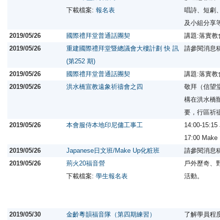
下載檔案:
報名表
唱詩、短劇
及小組分享
2019/05/26
國際禮拜堂普通話團契
講題:落實
2019/05/26
重建國際禮拜堂暨總議會大樓計劃 快 訊
請參閱消息
(第252 期)
2019/05/26
國際禮拜堂普通話團契
講題:落實
2019/05/26
洪水橋宣教遠象祈禱會之四
敬拜（信望
構在洪水橋
要，行區祈
2019/05/26
本會服侍本地印尼傭工事工
14:00-15:1
17:00 Ma
2019/05/26
Japanese日文班/Make Up化粧班
請參閱消息
2019/05/26
荊火20福音營
戶外歷奇、
下載檔案:
學生報名表
活動。
2019/05/30
金齡粵韻福音隊（第四期練習）
了解學員程