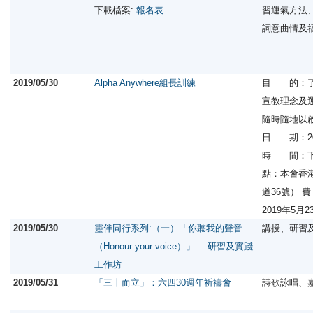
下載檔案:
報名表
習運氣方法
詞意曲情及
2019/05/30
Alpha Anywhere組長訓練
目 的：了解「
宣教理念及
隨時隨地以
日 期：20
時 間：下
點：本會香
道36號） 
2019年5
2019/05/30
靈伴同行系列:（一）「你聽我的聲音
講授、研習
（Honour your voice）」──研習及實踐
工作坊
2019/05/31
「三十而立」：六四30週年祈禱會
詩歌詠唱、