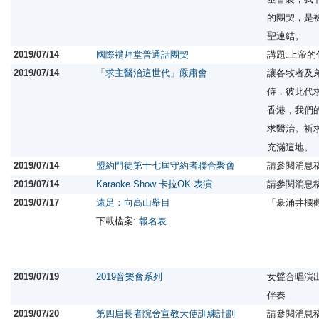
的團契，是
聖連結。
2019/07/14
國際禮拜堂普通話團契
講題:上帝
2019/07/14
「求主醫治這世代」嚴肅會
讓各牧者及
侍，彼此代
香港，我們
求醫治。祈
充滿這地。
2019/07/14
盟約門徒第十七屆守約者聯合聚會
請參閱消息
2019/07/14
Karaoke Show 卡拉OK 表演
請參閱消息
2019/07/17
遠足：向高山舉目
「豪涌井欄
下載檔案:
報名表
2019/07/19
2019音樂會系列
女聲合唱演
伴奏
2019/07/20
第四屆長者院舍宣教大使訓練計劃
請參閱消息