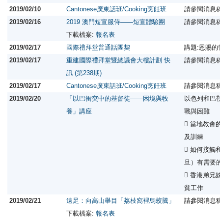
2019/02/10
Cantonese廣東話班/Cooking烹飪班
請參閱消息
2019/02/16
2019 澳門短宣服侍——短宣體驗團
請參閱消息
下載檔案:
報名表
2019/02/17
國際禮拜堂普通話團契
講題:恩賜
2019/02/17
重建國際禮拜堂暨總議會大樓計劃 快
請參閱消息
訊 (第238期)
2019/02/17
Cantonese廣東話班/Cooking烹飪班
請參閱消息
2019/02/20
「以巴衝突中的基督徒——困境與牧
以色列和巴
養」講座
戰與困難
 當地教
及訓練
 如何接
旦）有需要
 香港弟
貧工作
2019/02/21
遠足：向高山舉目「荔枝窩裡烏蛟騰」
請參閱消息
下載檔案:
報名表