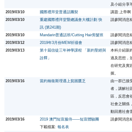
及小組分享
2019/03/10
國際禮拜堂普通話團契
講題:上帝
2019/03/10
重建國際禮拜堂暨總議會大樓計劃 快
請參閱消息
訊 (第241期)
2019/03/10
Mandarin普通話班/Cutting Hair剪髮班
請參閱消息
2019/03/12
2019年3月份MEM祈禱會
請參閱消息
2019/03/13
第十屆信徒三年神學課程 「新約聖經與
本科介紹新
詮釋」
過及思想，
在研究及實
握。
2019/03/16
當約翰衞斯理遇上貧困匱乏
由一群已接
者，講解社
區，反思會
社會之關係
動回應社會
2019/03/16
2019 澳門短宣服侍——短宣體驗團
請參閱消息
下載檔案:
報名表