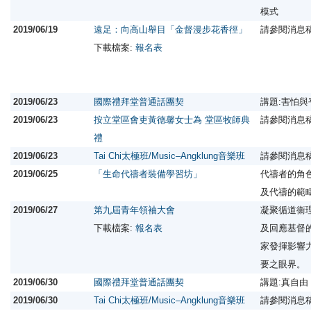
模式
2019/06/19
遠足：向高山舉目「金督漫步花香徑」
請參閱消息
下載檔案:
報名表
2019/06/23
國際禮拜堂普通話團契
講題:害怕
2019/06/23
按立堂區會吏黃德馨女士為 堂區牧師典
請參閱消息
禮
2019/06/23
Tai Chi太極班/Music–Angklung音樂班
請參閱消息
2019/06/25
「生命代禱者裝備學習坊」
代禱者的角
及代禱的範
2019/06/27
第九屆青年領袖大會
凝聚循道衞
下載檔案:
報名表
及回應基督
家發揮影響
要之眼界。
2019/06/30
國際禮拜堂普通話團契
講題:真自由
2019/06/30
Tai Chi太極班/Music–Angklung音樂班
請參閱消息