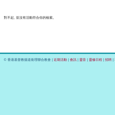
對不起, 並沒有活動符合你的檢索。
© 香港基督教循道衛理聯合教會 |
近期活動
|
會訊
|
靈音
|
靈修日程
|
招聘
|