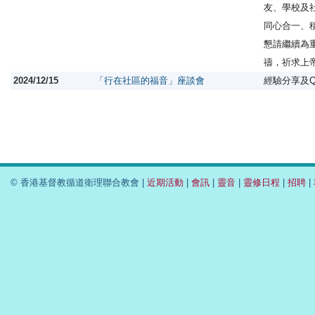
友、學校及
同心合一、
懇請繼續為
禱，祈求上
2024/12/15
「行在社區的福音」座談會
經驗分享及
© 香港基督教循道衛理聯合教會 |
近期活動
|
會訊
|
靈音
|
靈修日程
|
招聘
|