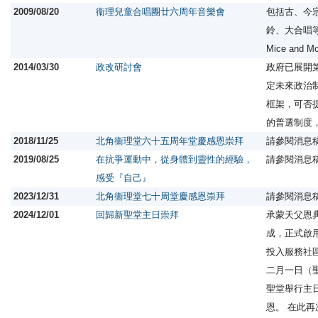
2009/08/20
衞理兒童合唱團廿六周年音樂會
包括古、今
鈴、大合唱
Mice and 
2014/03/30
政改研討會
政府已展開
定未來政治
框架，可否
的普選制度
2018/11/25
北角衞理堂六十五周年堂慶感恩崇拜
請參閱消息
2019/08/25
在抗爭運動中，從身體到靈性的經驗，
請參閱消息
感受『自己』
2023/12/31
北角衞理堂七十周堂慶感恩崇拜
請參閱消息
2024/12/01
回歸新聖堂主日崇拜
承蒙天父恩
成，正式啟
投入服務社
二月一日（聖
聖堂舉行主
恩。 在此