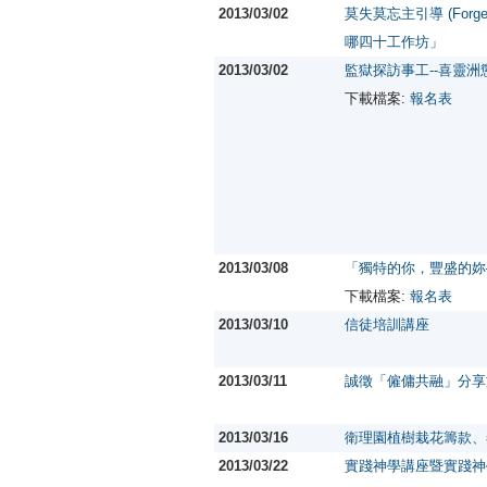
2013/03/02
莫失莫忘主引導 (Forget 
哪四十工作坊」
2013/03/02
監獄探訪事工--喜靈洲
下載檔案:
報名表
2013/03/08
「獨特的你，豐盛的妳
下載檔案:
報名表
2013/03/10
信徒培訓講座
2013/03/11
誠徵「僱傭共融」分享
2013/03/16
衛理園植樹栽花籌款、
2013/03/22
實踐神學講座暨實踐神