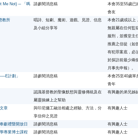
Me Not) ─ 「嗎
請參閱消息稿
本會35至55歲已
會友
懲教所
唱詩、短劇、魔術、遊戲、見證、信息
本會21歲或以上
及小組分享等
無親屬在任何監
服刑，並獲堂主
推薦之信徒（如
有犯罪案底，必
於探訪前最少兩
月事先申報）
──E計劃」
請參閱消息稿
本會25至40歲單
青年
認識基督教的聖像默想與靈修傳統及在
有興趣的弟兄姊
屬靈操練上之幫助
文章
與印尼傭工融洽相處之經驗、方法，分
有興趣人士
享信仰之見證
奉獻禮暨開放日
請參閱消息稿
有興趣人士
學專業博士課程
請參閱消息稿
有興趣人士