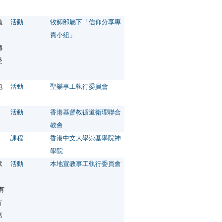
義
活動
牧師部屬下「信仰分享專
責小組」
傳
受
包
活動
聖樂事工執行委員會
）
活動
香港基督教循道衛理聯合
教會
課程
香港中文大學崇基學院神
學院
獄
活動
本地宣教事工執行委員會
、
有
行
席