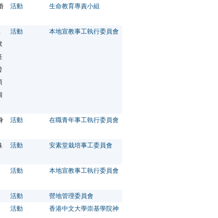
婚
活動
生命教育專責小組
，
活動
本地宣教事工執行委員會
獄
任
曾
須
個
。
身
活動
在職青年事工執行委員會
妹
活動
安素堂栽培事工委員會
活動
本地宣教事工執行委員會
活動
營地管理委員會
活動
香港中文大學崇基學院神