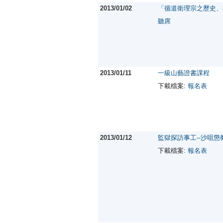
2013/01/02
「循道衛理宗之歷史、
聽席
2013/01/11
一級山藝證書課程
下載檔案:
報名表
2013/01/12
監獄探訪事工--沙咀懲
下載檔案:
報名表