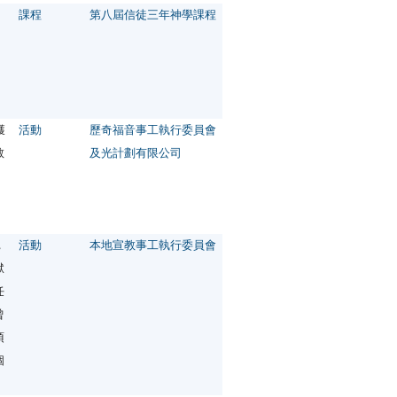
課程
第八屆信徒三年神學課程
獲
活動
歷奇福音事工執行委員會
教
及光計劃有限公司
，
活動
本地宣教事工執行委員會
獄
任
曾
須
個