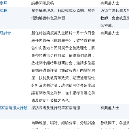
崇拜
請參閱消息稿
有興趣人士
課程
歷奇解說理念、解說模式及原則、歷奇
必須年滿16歲及
活動解說特色及練習
牧師、會吏或宣
師推薦。
研討會
新任特首梁振英先生將於一月十六日發
有興趣人士
表任內首份《施政報告》，梁特首在報
告中向香港市民所展示之施政理念，將
會帶領香港走往何處，值得我們深思，
故社關小組特舉辦研討會，邀請多位嘉
賓擔任講員評論《施政報告》內關於房
屋、扶貧及教育等政策，期望通過理性
分析及客觀討論，讓信徒可從多角度認
識有關政策之利弊，從中思考香港之前
路及信徒可發揮之角色。
者家居清潔大行動
探訪長者及進行簡單家居清潔
有興趣人士
自助晚膳、唱詩、經驗分享、分組討論
教牧同工、各堂