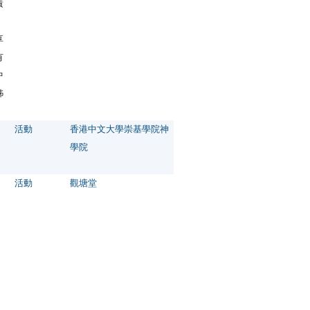
責
、
享
有
中
姊
活動
香港中文大學崇基學院神
學院
活動
觀塘堂