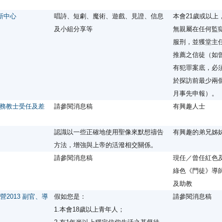
新中心
唱詩、短劇、魔術、遊戲、見證、信息
本會21歲或以上
及小組分享等
無親屬在任何監
服刑，並獲堂主
推薦之信徒（如
有犯罪案底，必
於探訪前最少兩
月事先申報）。
務教士受任及差
請參閱消息稿
有興趣人士
認識以一些正確地使用聖像來默想禱告
有興趣的弟兄姊
方法，增強與上帝的活潑相交關係。
請參閱消息稿
現任／曾任紅色
綠色《門徒》導
及助教
2013 副官、導
假如您是：
請參閱消息稿
1.本會18歲以上青年人；