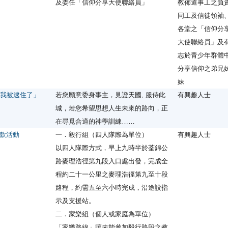
及委任「信仰分享大使聯絡員」
教佈道事工之負
同工及信徒領袖
各堂之「信仰分
大使聯絡員」及
志於青少年群體
分享信仰之弟兄
妹
：「我被逮住了」
若您願意委身事主，見證天國, 服侍此
有興趣人士
城，若您希望思想人生未來的路向，正
在尋覓合適的神學訓練……
款活動
一．毅行組（四人隊際為單位）
有興趣人士
以四人隊際方式，早上九時半於荃錦公
路麥理浩徑第九段入口處出發，完成全
程約二十一公里之麥理浩徑第九至十段
路程，約需五至六小時完成，沿途設指
示及支援站。
二．家樂組（個人或家庭為單位）
「家樂路線」讓未能參加毅行路段之教