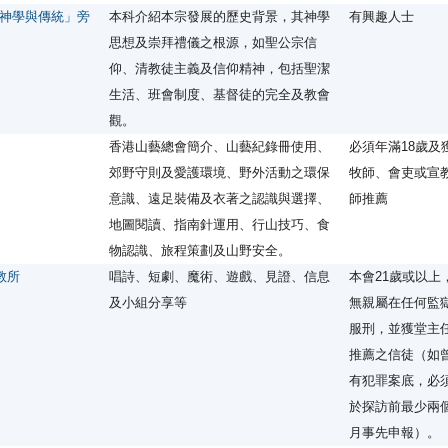
神學與傳統」旁
本科介紹本宗發展的歷史背景，其神學
有興趣人士
思想及崇拜禮儀之根源，如聖公宗信
仰、清教徒主義及信仰精神，包括聖潔
生活、班會制度、基督徒的完全及教會
觀。
香港山藝總會簡介、山藝紀錄冊使用、
必須年滿18歲及
郊野守則及愛護環境、野外活動之環保
牧師、會吏或宣
意識、遠足裝備及衣著之認識與選擇、
師推薦
地圖閱讀、指南針運用、行山技巧、食
物認識、旅程策劃及山野安全。
教所
唱詩、短劇、魔術、遊戲、見證、信息
本會21歲或以上
及小組分享等
無親屬在任何監
服刑，並獲堂主
推薦之信徒（如
有犯罪案底，必
於探訪前最少兩
月事先申報）。