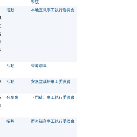
學院
，
活動
本地宣教事工執行委員會
獄
任
曾
須
個
活動
香港聯區
妹
活動
安素堂栽培事工委員會
及
分享會
〈門徒〉事工執行委員會
師
招募
歷奇福音事工執行委員會