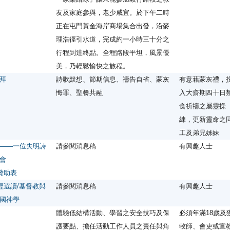
友及家庭參與，老少咸宜。於下午二時
正在屯門黃金海岸商場集合出發，沿麥
理浩徑引水道，完成約一小時三十分之
行程到達終點。全程路段平坦，風景優
美，乃輕鬆愉快之旅程。
拜
詩歌默想、節期信息、禱告自省、蒙灰
有意藉蒙灰禮，
悔罪、聖餐共融
入大齋期四十日
食祈禱之屬靈操
練，更新靈命之
工及弟兄姊妹
——一位失明詩
請參閱消息稿
有興趣人士
會
贊助表
經選讀/基督教與
請參閱消息稿
有興趣人士
國神學
體驗低結構活動、學習之安全技巧及保
必須年滿18歲及
護要點、擔任活動工作人員之責任與角
牧師、會吏或宣