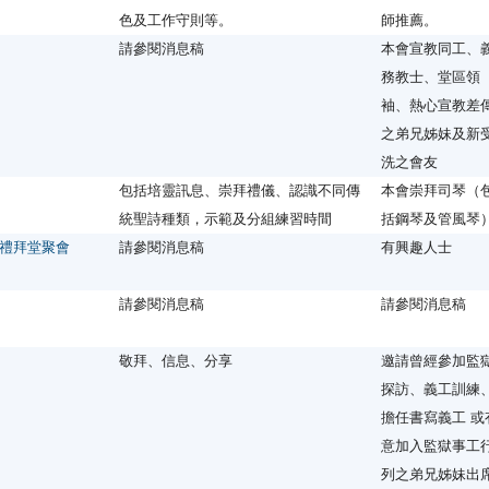
色及工作守則等。
師推薦。
請參閱消息稿
本會宣教同工、
務教士、堂區領
袖、熱心宣教差
之弟兄姊妹及新
洗之會友
包括培靈訊息、崇拜禮儀、認識不同傳
本會崇拜司琴（
統聖詩種類，示範及分組練習時間
括鋼琴及管風琴
禮拜堂聚會
請參閱消息稿
有興趣人士
請參閱消息稿
請參閱消息稿
敬拜、信息、分享
邀請曾經參加監
探訪、義工訓練
擔任書寫義工 或
意加入監獄事工
列之弟兄姊妹出