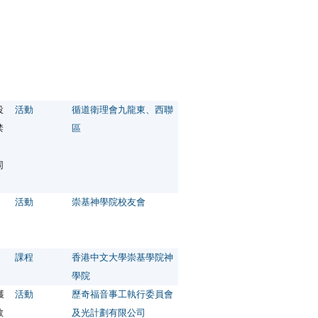
投
活動
循道衛理會九龍東、西聯
禁
區
同
活動
崇基神學院校友會
課程
香港中文大學崇基學院神
學院
獲
活動
歷奇福音事工執行委員會
教
及光計劃有限公司