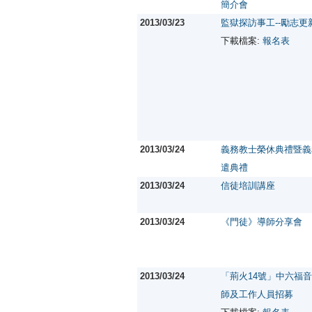
簡介會
2013/03/23
監獄探訪事工--勵志更
下載檔案:
報名表
2013/03/24
義務教士榮休典禮暨義
遣典禮
2013/03/24
信徒培訓講座
2013/03/24
《門徒》導師分享會
2013/03/24
「荊火14號」中六福音營
師及工作人員招募