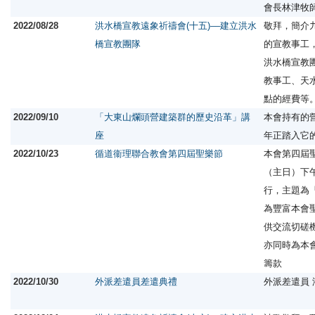
會長林津牧
2022/08/28
洪水橋宣教遠象祈禱會(十五)––建立洪水
敬拜，簡介
橋宣教團隊
的宣教事工
洪水橋宣教
教事工、天
點的經費等
2022/09/10
「大東山爛頭營建築群的歷史沿革」講
本會持有的
座
年正踏入它
2022/10/23
循道衞理聯合教會第四屆聖樂節
本會第四屆聖
（主日）下
行，主題為
為豐富本會
供交流切磋
亦同時為本
籌款
2022/10/30
外派差遣員差遣典禮
外派差遣員