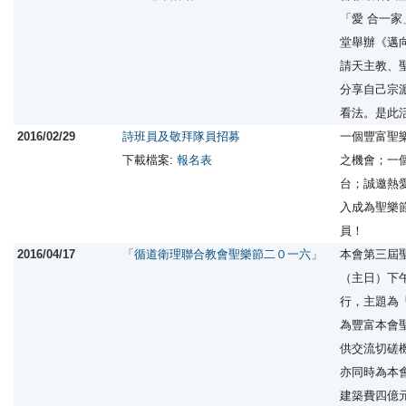
「愛 合一家」
堂舉辦《邁
請天主教、
分享自己宗
看法。是此
2016/02/29
詩班員及敬拜隊員招募
一個豐富聖
下載檔案:
報名表
之機會；一
台；誠邀熱
入成為聖樂節
員！
2016/04/17
「循道衛理聯合教會聖樂節二０一六」
本會第三屆聖
（主日）下
行，主題為
為豐富本會
供交流切磋
亦同時為本會
建築費四億