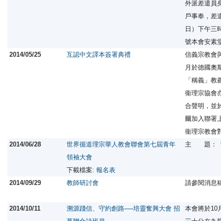
外派差遣員
戶事奉，差
日）下午三
號本會安素
2014/05/25
互認中文譯本簽署典禮
信義宗教會
月於德國奧
「稱義」教
衞理宗協會
合聲明，並
爾加入聯署
衞理宗教會
2014/06/28
世界循道理宗華人教會聯會第七屆青年
主 題：「
領袖大會
下載檔案:
報名表
2014/09/29
教師研討會
請參閱消息
2014/10/11
溯源踐信、守約創路──培靈奮興大會 招
本會將於10