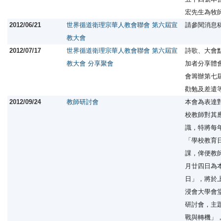
宏先生為牧
2012/06/21
世界循道衛理宗華人教會聯會 第六屆宣
請參閱消息
教大會
2012/07/17
世界循道衛理宗華人教會聯會 第六屆宣
詩歌、大會
教大會 分享聚會
加者分享體
會籌辦第七
勸勉及差遣
2012/09/24
教師研討會
本會為表達
校教師對其
識，特將每
「學校教育
課，俾便教
月廿四日為
日」，將於
浸會大學會
研討會，主
戰與轉機」