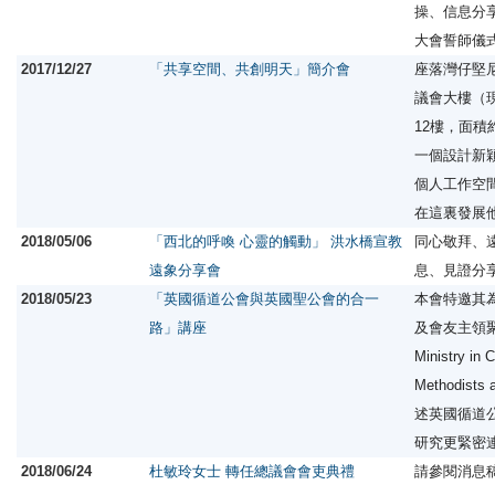
操、信息分
大會誓師儀
2017/12/27
「共享空間、共創明天」簡介會
座落灣仔堅
議會大樓（
12樓，面積
一個設計新
個人工作空
在這裏發展
2018/05/06
「西北的呼喚 心靈的觸動」 洪水橋宣教
同心敬拜、
遠象分享會
息、見證分
2018/05/23
「英國循道公會與英國聖公會的合一
本會特邀其
路」講座
及會友主領聚會
Ministry in 
Methodists 
述英國循道
研究更緊密
2018/06/24
杜敏玲女士 轉任總議會會吏典禮
請參閱消息