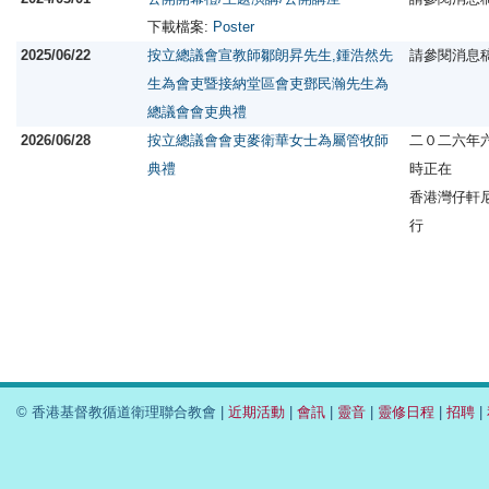
下載檔案:
Poster
2025/06/22
按立總議會宣教師鄒朗昇先生,鍾浩然先
請參閱消息
生為會吏暨接納堂區會吏鄧民瀚先生為
總議會會吏典禮
2026/06/28
按立總議會會吏麥衛華女士為屬管牧師
二０二六年
典禮
時正在
香港灣仔軒
行
© 香港基督教循道衛理聯合教會 |
近期活動
|
會訊
|
靈音
|
靈修日程
|
招聘
|