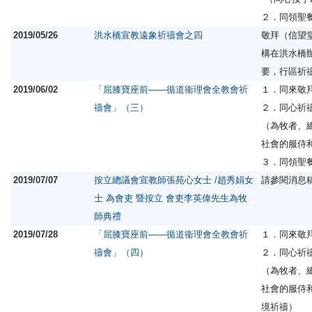
２．同領聖
2019/05/26
洪水橋宣教遠象祈禱會之四
敬拜（信望
構在洪水橋
要，行區祈
2019/06/02
「屈膝寶座前——循道衞理會全教會祈
１．同來敬
禱會」（三）
２．同心祈
（為牧者、
社會的服侍
３．同領聖
2019/07/07
按立總議會宣教師張苑心女士 /趙秀娟女
請參閱消息
士 為會吏 暨按立 會吏李英偉先生為牧
師典禮
2019/07/28
「屈膝寶座前——循道衞理會全教會祈
１．同來敬
禱會」（四）
２．同心祈
（為牧者、
社會的服侍
境祈禱）