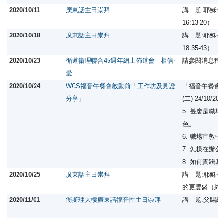
2020/10/11
廣東話主日崇拜
講 題:耶穌
16:13-20）
2020/10/18
廣東話主日崇拜
講 題:耶
18:35-43）
2020/10/23
循道衞理聯合45週年網上佈道會-- 相信‧
請參閱消息
愛
2020/10/24
WCS福音午餐會啟動前「工作坊及見證
「福音午餐
分享」
(二) 24/1
5. 甚麽是
色。
6. 職場宣
7. 怎樣在
8. 如何實
2020/10/25
廣東話主日崇拜
講 題:耶
的更豐盛（約1
2020/11/01
衞斯理大樓廣東話福音性主日崇拜
講 題:父