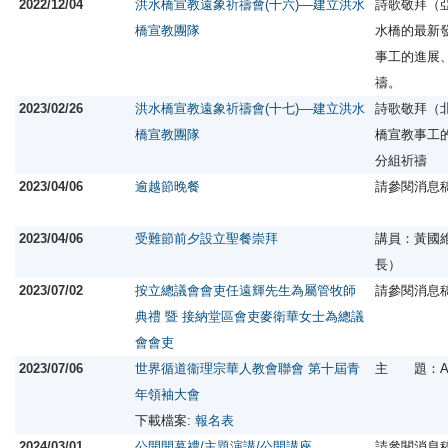
2022/12/04
洪水橋宣教遠象祈禱會(十六)––建立洪水
詩歌敬拜（
橋宣教團隊
水橋的最新
事工的進展
禱。
2023/02/26
洪水橋宣教遠象祈禱會(十七)––建立洪水
詩歌敬拜（
橋宣教團隊
橋宣教事工
分組祈禱
2023/04/06
逾越節晚餐
請參閱消息
2023/04/06
受難節前夕設立聖餐崇拜
講員：黃國
長）
2023/07/02
按立總議會會吏任遠輝先生為屬管牧師
請參閱消息
典禮 暨 接納堂區會吏麥衛華女士為總議
會會吏
2023/07/06
世界循道衞理宗華人教會聯會 第十屆青
主 題：Ab
年領袖大會
下載檔案:
報名表
2024/03/01
公開開幕禮/主題演講/公開講座
請參閱消息