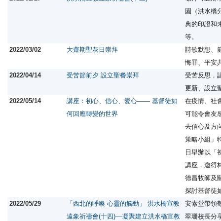
園（洪水橋
典的印證和
等。
2022/03/02
大齋期聖灰日崇拜
詩歌默想、
悔罪、平安
2022/04/14
受苦節前夕 設立聖餐崇拜
受苦反思，
更新、設立
2022/05/14
講座：初心、信心、愛心—— 基督徒如
在疫情、社
何回應轉變的世界
可能令會友
去信心及方
策略小組」
日舉辦以「
講座，邀得
德昌牧師及
探討基督徒
2022/05/29
「西北的呼喚 心靈的觸動」 洪水橋宣教
安素堂帶領
遠象祈禱會(十四)––凝聚建立洪水橋宣教
翠珊校長分