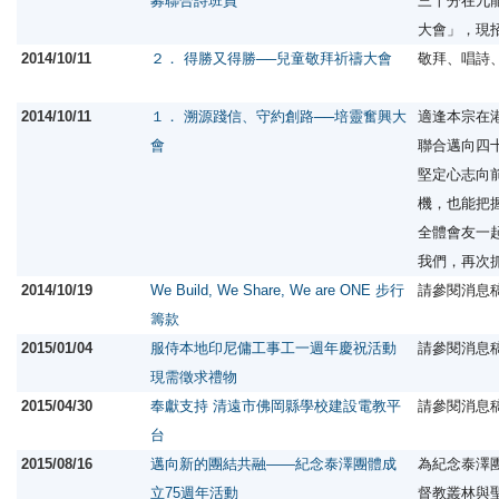
募聯合詩班員
三十分在九
大會」，現
2014/10/11
２． 得勝又得勝──兒童敬拜祈禱大會
敬拜、唱詩
2014/10/11
１． 溯源踐信、守約創路──培靈奮興大
適逢本宗在
會
聯合邁向四
堅定心志向
機，也能把
全體會友一
我們，再次
2014/10/19
We Build, We Share, We are ONE 步行
請參閱消息
籌款
2015/01/04
服侍本地印尼傭工事工一週年慶祝活動
請參閱消息
現需徵求禮物
2015/04/30
奉獻支持 清遠市佛岡縣學校建設電教平
請參閱消息
台
2015/08/16
邁向新的團結共融——紀念泰澤團體成
為紀念泰澤
立75週年活動
督教叢林與