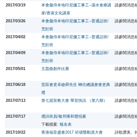
2017/03/19
本會服侍本地印尼傭工事工--湯水食療講
請參閱消息
座/香港文化講座
2017/03/26
本會服侍本地印尼傭工事工--普通話班/
請參閱消息
烹飪班
2017/04/02
本會服侍本地印尼傭工事工--普通話班/
請參閱消息
烹飪班
2017/04/09
本會服侍本地印尼傭工事工--普通話班/
請參閱消息
烹飪班
2017/05/01
主題曲創作比賽
請參閱消息
2017/06/18
堂區會吏卓廸舜先生 轉任總議會會吏典
請參閱消息
禮
2017/07/13
第七屆宣教大會 華宣快訊 （第六期）
請參閱消息
2017/07/17
禮詩班員/敬拜隊和聲招募
請參閱消息
下載檔案:
報名表
2017/10/22
香港福音盛會2017 祈禱暨動員大會
詩歌讚美、