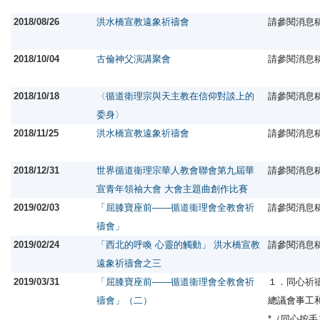
2018/08/26
洪水橋宣教遠象祈禱會
請參閱消息
2018/10/04
古倫神父演講聚會
請參閱消息
2018/10/18
〈循道衛理宗與天主教在信仰對談上的
請參閱消息
委身〉
2018/11/25
洪水橋宣教遠象祈禱會
請參閱消息
2018/12/31
世界循道衞理宗華人教會聯會第九屆華
請參閱消息
宣青年領袖大會 大會主題曲創作比賽
2019/02/03
「屈膝寶座前——循道衞理會全教會祈
請參閱消息
禱會」
2019/02/24
「西北的呼喚 心靈的觸動」 洪水橋宣教
請參閱消息
遠象祈禱會之三
2019/03/31
「屈膝寶座前——循道衞理會全教會祈
１．同心祈
禱會」（二）
總議會事工
*（同心按