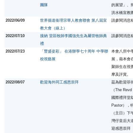
團隊
的展望」、
洪水橋宣教
2022/06/09
世界循道衞理宗華人教會聯會 第八屆宣
請參閱消息
教大會（線上）
2022/07/10
接納 堂區牧師李國強先生為屬管牧師典
請參閱消息
禮
2022/07/23
「豐盛姿彩」 在港辦學七十周年 中學聯
本會八所中
校視藝展
展，藉本會
聚師生在視
摩及評賞。
2022/08/07
歡迎海外同工感恩崇拜
茲為歡迎菲
（The Revd
國際禮拜堂助理
Pastor
（主日）下
灣仔皇后大
迎感恩崇拜（We