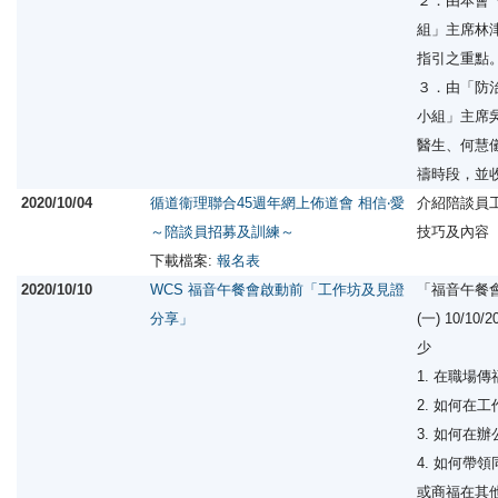
２．由本會
組」主席林
指引之重點
３．由「防
小組」主席
醫生、何慧
禱時段，並
2020/10/04
循道衞理聯合45週年網上佈道會 相信‧愛
介紹陪談員
～陪談員招募及訓練～
技巧及內容
下載檔案:
報名表
2020/10/10
WCS 福音午餐會啟動前「工作坊及見證
「福音午餐
分享」
(一) 10/1
少
1. 在職場
2. 如何在
3. 如何在
4. 如何帶
或商福在其