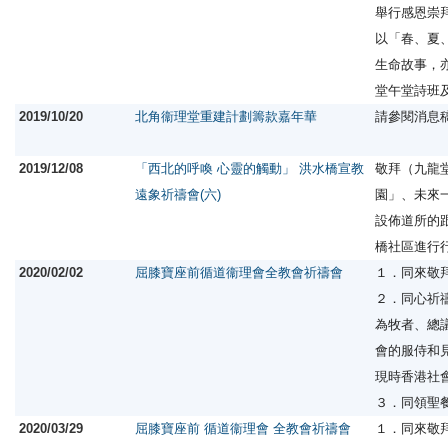
舉行感恩崇
以「春、夏
生命故事，
堂午堂詩班
2019/10/20
北角衞理堂重建計劃籌款嘉年華
請參閱消息
2019/12/08
「西北的呼喚 心靈的觸動」 洪水橋宣教
敬拜（九龍
遠象祈禱會(六)
園」、未來
設佈道所的
橋社區進行
2020/02/02
屈膝寶座前 循道衞理會全教會祈禱會
１．同來敬
２．同心祈
為牧者、總
會的服侍和
現時香港社
３．同領聖
2020/03/29
屈膝寶座前 循道衞理會 全教會祈禱會
１．同來敬