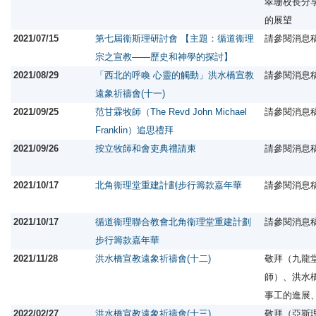
翠珊校長分
的展望
2021/07/15
第七屆衞斯理研討會 【主題：循道衞理
請參閱消息
宗之宣教——歷史和神學的探討】
2021/08/29
「西北的呼喚 心靈的觸動」洪水橋宣教
請參閱消息
遠象祈禱會(十一)
2021/09/25
范甘霖牧師（The Revd John Michael
請參閱消息
Franklin）追思禮拜
2021/09/26
按立牧師和會吏典禮請柬
請參閱消息
2021/10/17
北角衞理堂重建計劃步行籌款嘉年華
請參閱消息
2021/10/17
循道衞理聯合教會北角衞理堂重建計劃
請參閱消息
步行籌款嘉年華
2021/11/28
洪水橋宣教遠象祈禱會(十二)
敬拜（九龍
師）、洪水
事工的進展
2022/02/27
洪水橋宣教遠象祈禱會(十三)
敬拜（亞斯