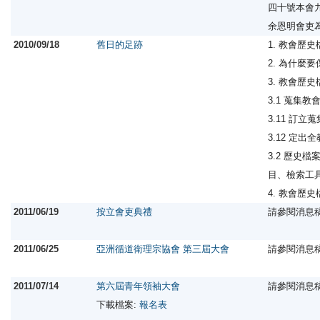
四十號本會
余恩明會吏
2010/09/18
舊日的足跡
1. 教會歷
2. 為什麼
3. 教會歷
3.1 蒐集
3.11 訂立
3.12 定
3.2 歷史
目、檢索工
4. 教會歷
2011/06/19
按立會吏典禮
請參閱消息
2011/06/25
亞洲循道衛理宗協會 第三屆大會
請參閱消息
2011/07/14
第六屆青年領袖大會
請參閱消息
下載檔案:
報名表