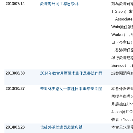
2013/07/14
歡迎海外同工感恩崇拜
茲為歡迎施韋豪牧
T Siso
（Associat
Wain擔任該
Worker
日（今主日
（香港灣仔
舉行歡迎感恩
Servic
2013/08/30
2014年教會月曆徵求畫作及書法作品
請參閱消息
2013/10/27
差遣林美恩女士前赴日本事奉差遣禮
本會外派差
國聯合衛理
月起擔任United
Japan神戶O
牧者（Youth 
2014/03/23
信徒外派差遣員差遣典禮
本會天水圍