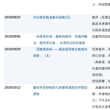
３．同領聖
2019/08/25
洪水橋宣教遠象祈禱會(五)
敬拜（安素
劃及未來兩
行區祈禱及
2019/09/06
「為香港祈禱：撕裂得復和、受傷得醫
請參閱消息
治、困境求出路」 全港性分區祈禱會
2019/09/29
「屈膝寶座前——循道衞理會全教會祈
同來敬拜，
禱會」（五）
同心祈禱，
（為牧者、
社會的服侍
境祈禱）
同領聖餐，
2019/10/12
慶祝李景雄牧師九秩榮壽感恩崇拜暨頌
為慶祝本會
讚會
壽，本會牧
六）下午五
仔皇后大道東