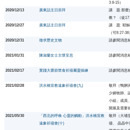
3:8-15）
2020/12/13
廣東話主日崇拜
講 題:那
教？ （徒17:
2020/12/27
廣東話主日崇拜
講 題: 耶
（可8:27-3
2020/12/31
徵求歷史文物
請參閱消息
2021/01/31
陳淑蘭女士主懷安息
請參閱消息
2021/02/17
實踐大齋節禁食祈禱屬靈操練
請參閱消息
2021/02/28
洪水橋宣教遠象祈禱會(九)
敬拜（鴨脷
少媚牧師、
小組」成員
開展及需要
2021/05/30
「西北的呼喚 心靈的觸動」洪水橋宣教
敬拜（大埔
遠象祈禱會(十)
禱、 晶晶中