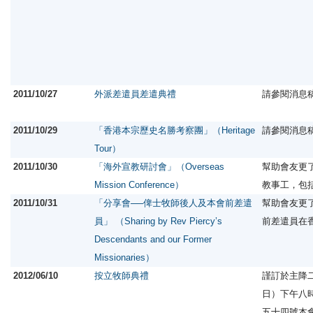
2011/10/27
外派差遣員差遣典禮
請參閱消息
2011/10/29
「香港本宗歷史名勝考察團」（Heritage
請參閱消息
Tour）
2011/10/30
「海外宣教研討會」（Overseas
幫助會友更
Mission Conference）
教事工，包
2011/10/31
「分享會──俾士牧師後人及本會前差遣
幫助會友更
員」 （Sharing by Rev Piercy’s
前差遣員在
Descendants and our Former
Missionaries）
2012/06/10
按立牧師典禮
謹訂於主降
日）下午八
五十四號本