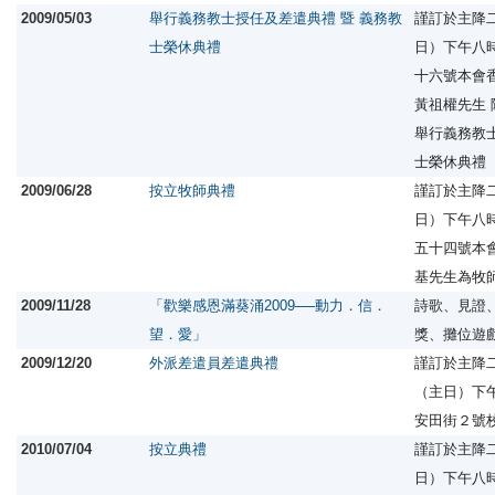
2009/05/03
舉行義務教士授任及差遣典禮 暨 義務教
謹訂於主降
士榮休典禮
日）下午八
十六號本會
黃祖權先生
舉行義務教士
士榮休典禮
2009/06/28
按立牧師典禮
謹訂於主降
日）下午八
五十四號本
基先生為牧
2009/11/28
「歡樂感恩滿葵涌2009──動力．信．
詩歌、見證
望．愛」
獎、攤位遊
2009/12/20
外派差遣員差遣典禮
謹訂於主降
（主日）下
安田街２號
2010/07/04
按立典禮
謹訂於主降
日）下午八