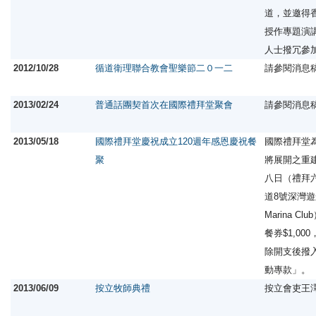
道，並邀得
授作專題演
人士撥冗參
2012/10/28
循道衛理聯合教會聖樂節二０一二
請參閱消息
2013/02/24
普通話團契首次在國際禮拜堂聚會
請參閱消息
2013/05/18
國際禮拜堂慶祝成立120週年感恩慶祝餐
國際禮拜堂為
聚
將展開之重
八日（禮拜
道8號深灣遊艇
Marina 
餐券$1,00
除開支後撥
動專款」。
2013/06/09
按立牧師典禮
按立會吏王