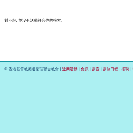
對不起, 並沒有活動符合你的檢索。
© 香港基督教循道衛理聯合教會 |
近期活動
|
會訊
|
靈音
|
靈修日程
|
招聘
|