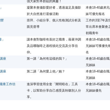
強大家對本群組的興趣！
」
凝聚本會攝影愛好者，透過遠足及攝影
本會18-40歲弟
於大自然進行退修活動
妹可優先報名
劃營
崇拜、小組分享、個人性格測試分析及
工作約3至7年及
面見督導
常出席本會聚會
初職青年
啡」
讓本會對咖啡有喜好之職青，藉著沖調
本會18-40歲在
及品嚐咖啡之過程彼此交流及分享信
兄姊妹可獲優先
仰。
名
講座
第一講「為何有這樣的我？」
本會18-40歲在
兄姊妹
講座
第二講「為何愛上他／她？
本會18-40歲在
兄姊妹
.0」職青工作坊
進深學習使用全套「闡明暗在」工具
本會18-45歲在
卡，以幫助分享自己感受及聆聽別人分
兄姊妹優先
享。