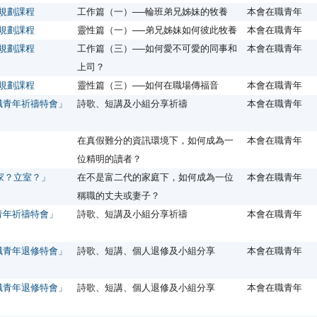
涯規劃課程
工作篇（一）──輪班弟兄姊妹的牧養
本會在職青年
涯規劃課程
靈性篇（一）──弟兄姊妹如何彼此牧養
本會在職青年
涯規劃課程
工作篇（三）──如何愛不可愛的同事和
本會在職青年
上司？
涯規劃課程
靈性篇（三）──如何在職場傳福音
本會在職青年
職青年祈禱特會」
詩歌、短講及小組分享祈禱
本會在職青年
在真假難分的資訊環境下，如何成為一
本會在職青年
位精明的讀者？
家？立室？」
在不是富二代的家庭下，如何成為一位
本會在職青年
稱職的丈夫或妻子？
青年祈禱特會」
詩歌、短講及小組分享祈禱
本會在職青年
職青年退修特會」
詩歌、短講、個人退修及小組分享
本會在職青年
職青年退修特會」
詩歌、短講、個人退修及小組分享
本會在職青年