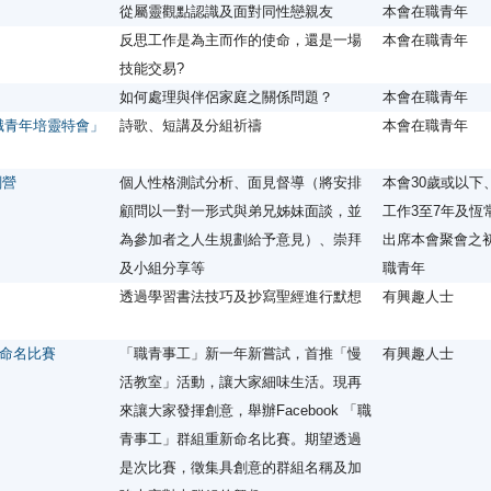
從屬靈觀點認識及面對同性戀親友
本會在職青年
反思工作是為主而作的使命，還是一場
本會在職青年
技能交易?
如何處理與伴侶家庭之關係問題？
本會在職青年
職青年培靈特會」
詩歌、短講及分組祈禱
本會在職青年
劃營
個人性格測試分析、面見督導（將安排
本會30歲或以下
顧問以一對一形式與弟兄姊妹面談，並
工作3至7年及恆
為參加者之人生規劃給予意見）、崇拜
出席本會聚會之
及小組分享等
職青年
」
透過學習書法技巧及抄寫聖經進行默想
有興趣人士
命名比賽
「職青事工」新一年新嘗試，首推「慢
有興趣人士
活教室」活動，讓大家細味生活。現再
來讓大家發揮創意，舉辦Facebook 「職
青事工」群組重新命名比賽。期望透過
是次比賽，徵集具創意的群組名稱及加