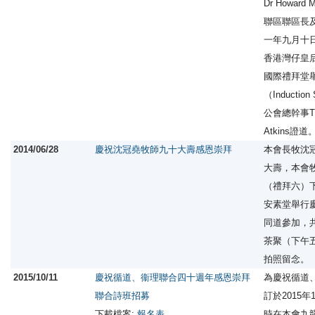
Dr Howar
聯區聯區長
一年九月十
香港灣仔皇
國際禮拜堂
（Inducti
公會總幹事The 
Atkins證道
2014/06/28
慶祝沈冠堯牧師九十大壽感恩崇拜
本會長牧沈
大壽，本會
（禮拜六）
安素堂舉行
同道參加，
茶聚（下午
拍照留念。
2015/10/11
慶祝循道、衞理聯合四十週年感恩崇拜
為慶祝循道
聯合詩班招募
訂於2015年
下載檔案:
報名表
時在本會九