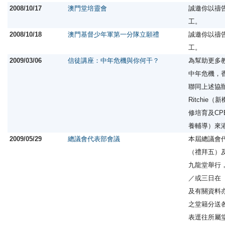
2008/10/17
澳門堂培靈會
誠邀你以禱
工。
2008/10/18
澳門基督少年軍第一分隊立願禮
誠邀你以禱
工。
2009/03/06
信徒講座：中年危機與你何干？
為幫助更多
中年危機，
聯同上述協辦機
Ritchi
修培育及C
養輔導）來
2009/05/29
總議會代表部會議
本屆總議會
（禮拜五）
九龍堂舉行
／或三日在
及有關資料
之堂籍分送
表逕往所屬