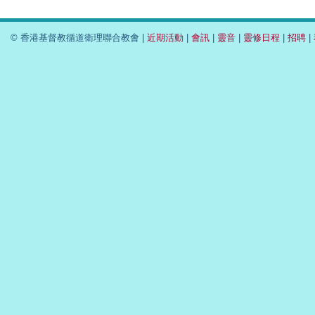
© 香港基督教循道衛理聯合教會 |
近期活動
|
會訊
|
靈音
|
靈修日程
|
招聘
|