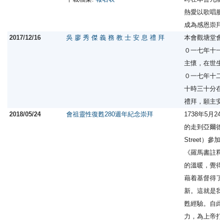
熱愛以歌唱
成為感恩崇
2017/12/16
吳 廖 秀 傑 義 務 教 士 安 息 禮 拜
本會觀塘堂
０一七年十
主懷，在世
０一七年十
十時三十分
禮拜，願主
2018/05/24
會祖靈性復甦280週年紀念崇拜
1738年5
的走到亞爾德門
Street
《羅馬書註
的溫暖，覺
藉着基督得
新。這就是
甦經驗。自
力，為上帝