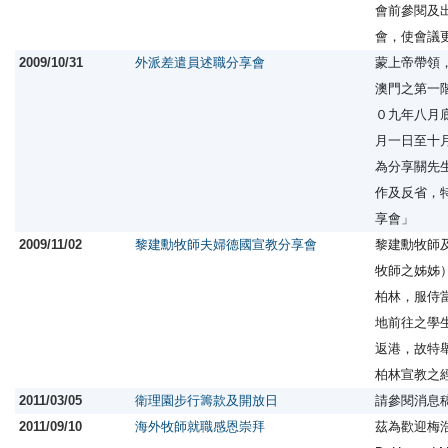
會前參閱及
會，使會議
2009/10/31
外派差遣員述職分享會
蒙上帝帶領
澳門之第一
０九年八月
月一日至十
為分享關先
作及反省，
享會」
2009/11/02
黎建勳牧師夫婦德國宣教分享會
黎建勳牧師
牧師之姊姊
柏林，服侍
地前往之學
返港，故特
柏林宣教之
2011/03/05
衛理園步行籌款及開放日
請參閱消息
2011/09/10
海外牧師就職感恩崇拜
茲為歡迎梅浩華