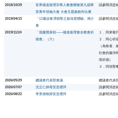
2018/10/29
世界循道衞理宗華人教會聯會第九屆華
請參閱消息
宣青年領袖大會 大會主題曲創作比賽
2019/04/15
「12週@泰澤朝聖之旅深度體驗」簡介
請參閱消息
會
2019/11/24
「屈膝寶座前——循道衞理會全教會祈
１．同來敬
禱會」（六）
２．同心祈
（為牧者、
社會的服侍
境祈禱）
３．同領聖
2026/05/29
總議會代表部會議
總議會代表
2026/07/07
沈立仁師母安息禮拜
請參閱消息
2026/08/22
李景雄牧師安息禮拜
請參閱消息