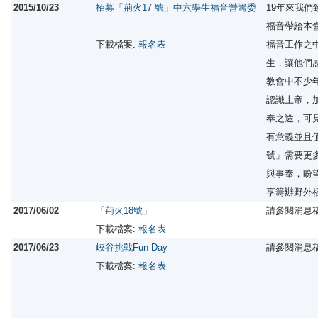
2015/10/23
招募「荊火17 號」中六學生福音營籌委
19年來我
福音帶給本
下載檔案:
報名表
福音工作之
生，讓他們
教會中不少
認識上帝，
奉之途，可
有意義並且
號」需要更
與事奉，盼
享籌辦野外
2017/06/02
「荊火18號」
請參閱消息
下載檔案:
報名表
2017/06/23
峽谷挑戰Fun Day
請參閱消息
下載檔案:
報名表