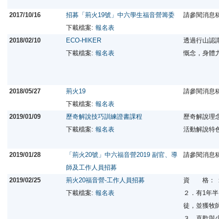
2017/10/16
招募「荊火19號」中六學生福音營籌委
請參閱消息
下載檔案:
報名表
2018/02/10
ECO-HIKER
透過行山認識生態
下載檔案:
報名表
慨念，身體
2018/05/27
荊火19
請參閱消息
下載檔案:
報名表
2019/01/09
歷奇解說技巧訓練證書課程
歷奇解說理
下載檔案:
報名表
活動解說特
2019/01/28
「荊火20號」中六福音營2019 副官、導
請參閱消息
師及工作人員招募
2019/02/25
荊火20福音營-工作人員招募
資 格： 
下載檔案:
報名表
２．有1年
徒，並獲牧
３．喜歡與