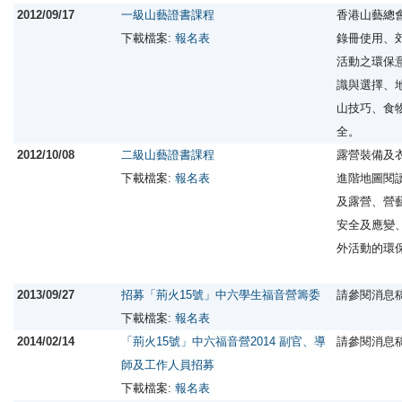
2012/09/17
一級山藝證書課程
香港山藝總
下載檔案:
報名表
錄冊使用、
活動之環保
識與選擇、
山技巧、食
全。
2012/10/08
二級山藝證書課程
露營裝備及
下載檔案:
報名表
進階地圖閱
及露營、營
安全及應變
外活動的環
2013/09/27
招募「荊火15號」中六學生福音營籌委
請參閱消息
下載檔案:
報名表
2014/02/14
「荊火15號」中六福音營2014 副官、導
請參閱消息
師及工作人員招募
下載檔案:
報名表