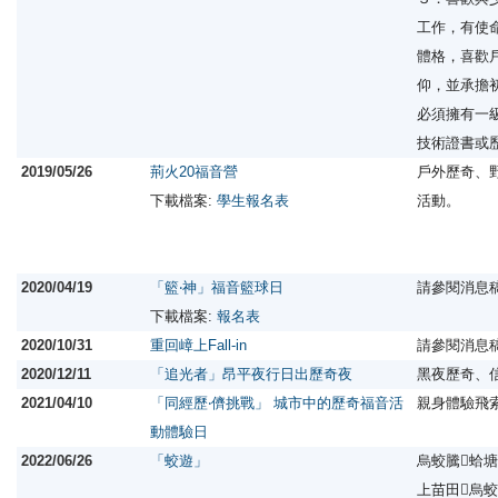
工作，有使
體格，喜歡
仰，並承擔
必須擁有一
技術證書或
2019/05/26
荊火20福音營
戶外歷奇、
下載檔案:
學生報名表
活動。
2020/04/19
「籃‧神」福音籃球日
請參閱消息
下載檔案:
報名表
2020/10/31
重回嶂上Fall-in
請參閱消息
2020/12/11
「追光者」昂平夜行日出歷奇夜
黑夜歷奇、
2021/04/10
「同經歷‧儕挑戰」 城市中的歷奇福音活
親身體驗飛
動體驗日
2022/06/26
「蛟遊」
烏蛟騰蛤塘
上苗田烏蛟