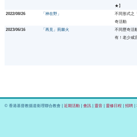
★】
2022/08/26
「神在野」
不同形式之
奇活動
2023/06/16
「再見」荊棘火
不同歷奇活
有！老少咸
© 香港基督教循道衛理聯合教會 |
近期活動
|
會訊
|
靈音
|
靈修日程
|
招聘
|