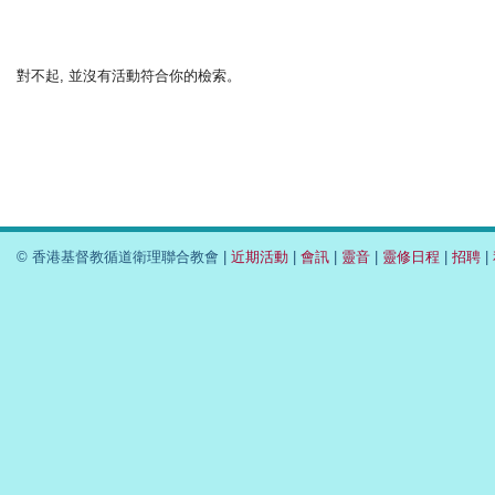
對不起, 並沒有活動符合你的檢索。
© 香港基督教循道衛理聯合教會 |
近期活動
|
會訊
|
靈音
|
靈修日程
|
招聘
|