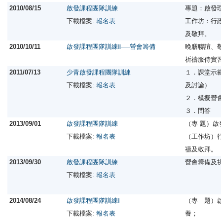
2010/08/15
啟發課程團隊訓練
專題：啟發
下載檔案:
報名表
工作坊：行
及敬拜。
2010/10/11
啟發課程團隊訓練Ⅱ──營會籌備
晚膳聯誼、
祈禱服侍實
2011/07/13
少青啟發課程團隊訓練
１．課堂示
下載檔案:
報名表
及討論）
２．模擬營
３．問答
2013/09/01
啟發課程團隊訓練
（專 題）
下載檔案:
報名表
（工作坊）
禱及敬拜。
2013/09/30
啟發課程團隊訓練
營會籌備及
下載檔案:
報名表
2014/08/24
啟發課程團隊訓練Ⅰ
（專 題）
下載檔案:
報名表
養；