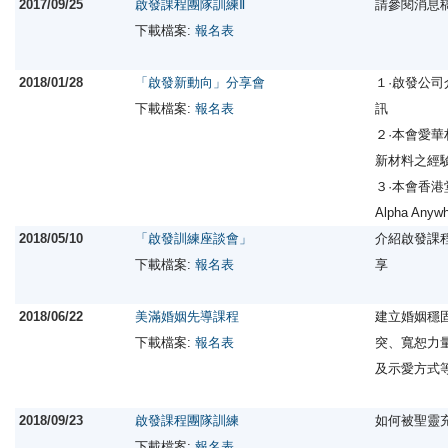
2017/09/25
啟發課程團隊訓練Ⅱ
請參閱消息
下載檔案:
報名表
2018/01/28
「啟發新動向」分享會
１·啟發公
下載檔案:
報名表
訊
２·本會愛
新材料之經
３·本會香
Alpha An
2018/05/10
「啟發訓練座談會」
介紹啟發課
下載檔案:
報名表
享
2018/06/22
美滿婚姻先導課程
建立婚姻穩
下載檔案:
報名表
突、寬恕力
及示愛方式
2018/09/23
啟發課程團隊訓練
如何被聖靈
下載檔案:
報名表