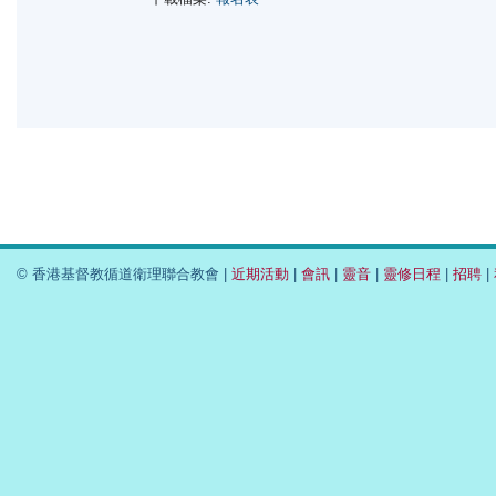
© 香港基督教循道衛理聯合教會 |
近期活動
|
會訊
|
靈音
|
靈修日程
|
招聘
|