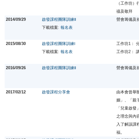
（工作坊）
禱及敬拜
2014/09/29
啟發課程團隊訓練Ⅱ
營會籌備及
下載檔案:
報名表
2015/08/30
啟發課程團隊訓練Ⅰ
工作坊1： 
下載檔案:
報名表
工作坊2：
2016/09/26
啟發課程團隊訓練Ⅱ
營會籌備及
2017/02/12
啟發課程分享會
由本會曾舉
姻」、「親
「兒童啟發
之理念與內
入了解該課
福。