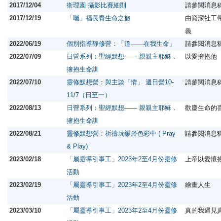
2017/12/04
衞理園 攝影比賽細則
請參閱消息
2017/12/19
「囑」福長青生命之旅
由資深社工
義
2022/06/19
個別指導靜修營：「道——在我生命」
請參閱消息
2022/07/09
日營系列：聖經默想—— 親親主耶穌．
以愛擁抱他
擁抱生命訓
2022/07/10
靈修默想營：與主談「情」 週日營10-
請參閱消息
11/7（日至一）
2022/08/13
日營系列：聖經默想—— 親親主耶穌．
歡慶生命的
擁抱生命訓
2022/08/21
靈修默想營：祈禱玩樂於色彩中 ( Pray
請參閱消息
& Play)
2023/02/18
「屬靈導引事工」2023年2至4月份靈修
上帝以愛懷
活動
2023/02/19
「屬靈導引事工」2023年2至4月份靈修
繪畫人生
活動
2023/03/10
「屬靈導引事工」2023年2至4月份靈修
真的我遇見