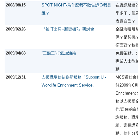
2008/08/15
SPOT NIGHT-為什麼我不敢告訴你我是
在資訊發達
誰？
乎多了，但
表露自己？
2009/02/26
『被叮出局=新契機?』研討會
金融海嘯引
保？是契機
樣面對？牧
2009/04/08
“三點三”打氣加油站
免費茶點、
專業人士教
動
2009/12/31
支援職場信徒嶄新服務「Support U -
MCS獲社
Worklife Enrichment Service」
於2009年6月推
Enrichme
務以支援受
作/居住的
詢服務、職
組、家長講
動、信仰分