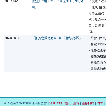
2011/10/20
豐盛人生聊天室：「逆流而上，生心不
「突破：改
息」
一段黑暗的
毒等至被捕
樣，現為一
目，常獲電
問。
2024/11/14
「拍拖戀愛之必要2.0—關係共修課」
- 約會由外
- 相處溝通Do's
- 性格透視
- 關係的期
- 尋找你內
- 體驗式約
© 香港基督教循道衛理聯合教會 |
近期活動
|
會訊
|
靈音
|
靈修日程
|
招聘
|