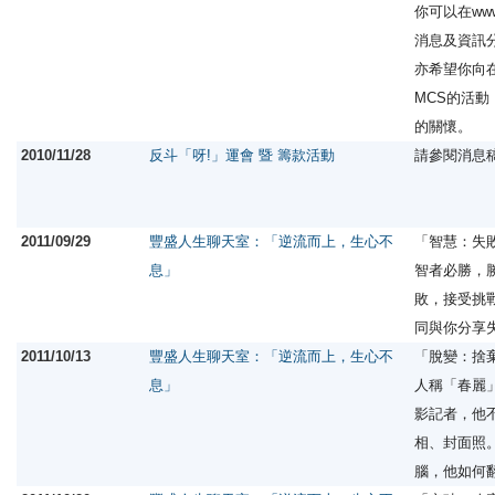
你可以在www.
消息及資訊
亦希望你向
MCS的活
的關懷。
2010/11/28
反斗「呀!」運會 暨 籌款活動
請參閱消息
2011/09/29
豐盛人生聊天室：「逆流而上，生心不
「智慧：失
息」
智者必勝，
敗，接受挑
同與你分享
2011/10/13
豐盛人生聊天室：「逆流而上，生心不
「脫變：捨
息」
人稱「春麗
影記者，他
相、封面照
腦，他如何