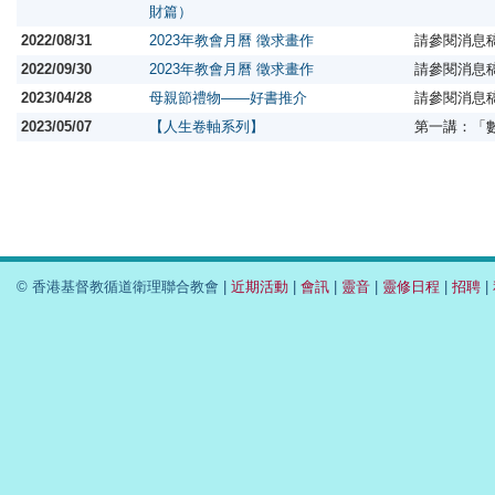
財篇）
2022/08/31
2023年教會月曆 徵求畫作
請參閱消息
2022/09/30
2023年教會月曆 徵求畫作
請參閱消息
2023/04/28
母親節禮物——好書推介
請參閱消息
2023/05/07
【人生卷軸系列】
第一講：「
© 香港基督教循道衛理聯合教會 |
近期活動
|
會訊
|
靈音
|
靈修日程
|
招聘
|