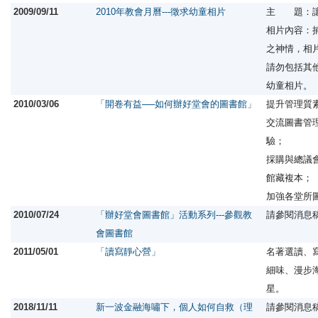
2009/09/11
2010年教會月曆---徵求幼童相片
主 題：讓
相片內容：捕
之神情，相
請勿包括其
幼童相片。
2010/03/06
「開卷有益──如何辦好堂會的圖書館」
提升管理質
交流圖書管
驗；
採購與總議
館藏複本；
加強各堂所
2010/07/24
「辦好堂會圖書館」活動系列---參觀教
請參閱消息
會圖書館
2011/05/01
「讀寫靜心營」
名著選讀、
細味、漫步
星。
2018/11/11
新一波金融海嘯下，個人如何自救（理
請參閱消息