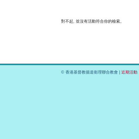
對不起, 並沒有活動符合你的檢索。
© 香港基督教循道衛理聯合教會 |
近期活動