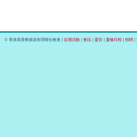
© 香港基督教循道衛理聯合教會 |
近期活動
|
會訊
|
靈音
|
靈修日程
|
招聘
|