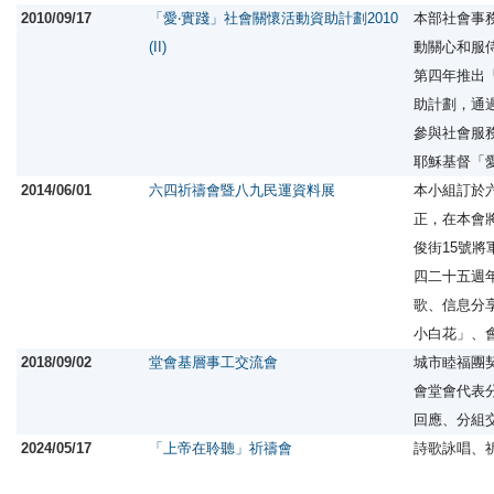
2010/09/17
「愛‧實踐」社會關懷活動資助計劃2010
本部社會事
(II)
動關心和服
第四年推出
助計劃，通
參與社會服
耶穌基督「
2014/06/01
六四祈禱會暨八九民運資料展
本小組訂於
正，在本會將
俊街15號將
四二十五週
歌、信息分
小白花」、
2018/09/02
堂會基層事工交流會
城市睦福團
會堂會代表
回應、分組
2024/05/17
「上帝在聆聽」祈禱會
詩歌詠唱、