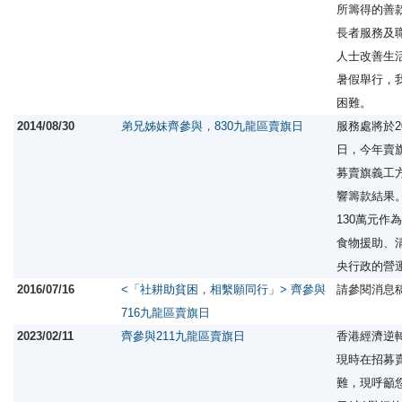
所籌得的善
長者服務及
人士改善生
暑假舉行，
困難。
2014/08/30
弟兄姊妹齊參與，830九龍區賣旗日
服務處將於20
日，今年賣
募賣旗義工
響籌款結果
130萬元作
食物援助、
央行政的營
2016/07/16
<「社耕助貧困，相繫願同行」> 齊參與
請參閱消息
716九龍區賣旗日
2023/02/11
齊參與211九龍區賣旗日
香港經濟逆
現時在招募
難，現呼籲您