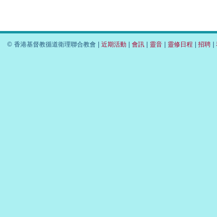
© 香港基督教循道衛理聯合教會 |
近期活動
|
會訊
|
靈音
|
靈修日程
|
招聘
|