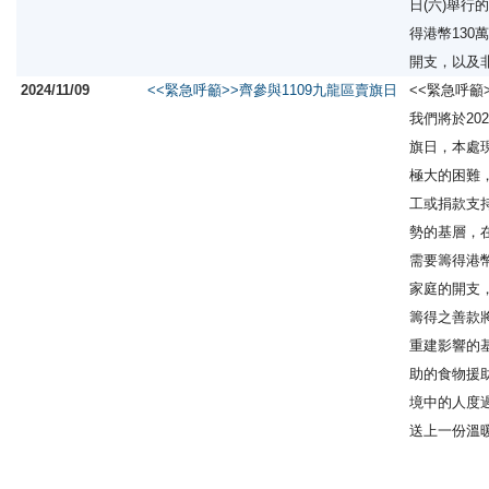
日(六)舉行
得港幣130
開支，以及
2024/11/09
<<緊急呼籲>>齊參與1109九龍區賣旗日
<<緊急呼籲
我們將於20
旗日，本處
極大的困難
工或捐款支
勢的基層，
需要籌得港幣
家庭的開支
籌得之善款
重建影響的
助的食物援
境中的人度
送上一份溫