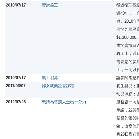
2010/07/17
賣旗義工
循道衛理觀
過40年，
旨。2010
准於九龍區
$1,300,000
由於賣旗日
義工上，遇
需要您的參
工，一同以
2010/07/17
義工召募
請參閱消息
2011/06/07
婦女就業証書課程
初生嬰兒；
幼兒照顧；
2012/07/28
懇請為貧窮人士出一分力
服務處一向
承諾，並與
基督的愛與
象，改變他
月28日舉行