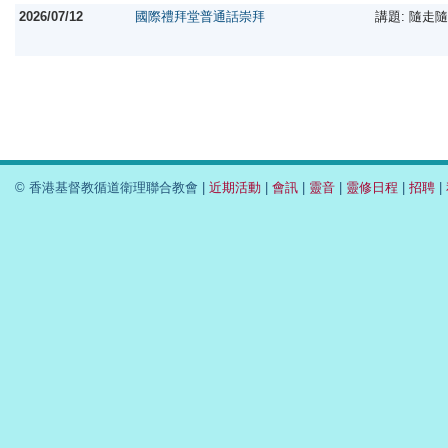
2026/07/12
國際禮拜堂普通話崇拜
講題: 隨走
© 香港基督教循道衛理聯合教會 |
近期活動
|
會訊
|
靈音
|
靈修日程
|
招聘
|