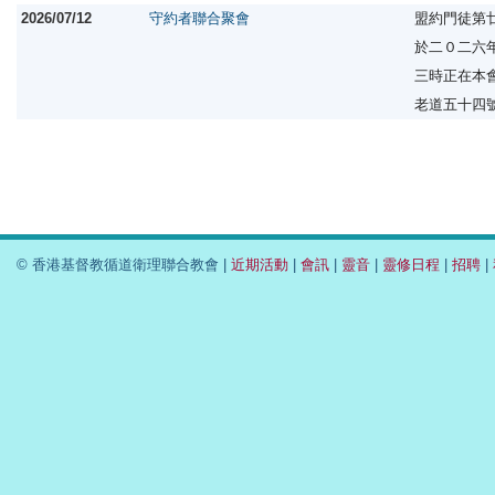
2026/07/12
守約者聯合聚會
盟約門徒第
於二０二六
三時正在本
老道五十四
© 香港基督教循道衛理聯合教會 |
近期活動
|
會訊
|
靈音
|
靈修日程
|
招聘
|