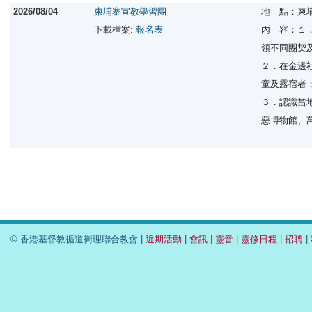
2026/08/04
柬埔寨宣教學習團
地 點：柬
下載檔案:
報名表
內 容：１
領不同團契
２．在金邊
童及露宿者
３．認識當
惡博物館、
© 香港基督教循道衛理聯合教會 |
近期活動
|
會訊
|
靈音
|
靈修日程
|
招聘
|