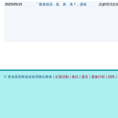
2025/05/19
「教會插花 - 真、善、美？」講座
請參閱消息
© 香港基督教循道衛理聯合教會 |
近期活動
|
會訊
|
靈音
|
靈修日程
|
招聘
|