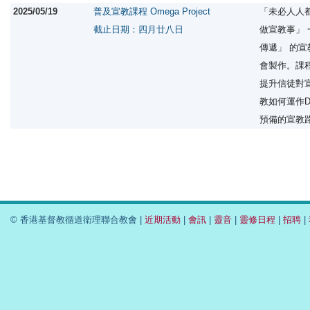
2025/05/19
普及宣教課程 Omega Project
「未必人人
截止日期：四月廿八日
做宣教事」
傳遞」 的
會製作。課
提升信徒對宣
教如何運作D
預備的宣教路
© 香港基督教循道衛理聯合教會 |
近期活動
|
會訊
|
靈音
|
靈修日程
|
招聘
|