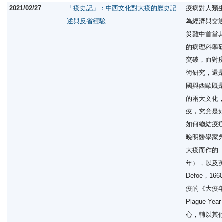
2021/02/27
「疫史記」：中西文化對大疫的歷史記
疫病對人類
述與反省經驗
為經濟與交
災難中首當
的病理科學
突破，而對
術研究，還
國與西歐既
的兩大文化
疫，究竟是
如何總結疫
晚明醫學家吳有
大疫而作的《
年），以及英
Defoe，16
疫的《大疫年紀事
Plague Y
心，輔以其