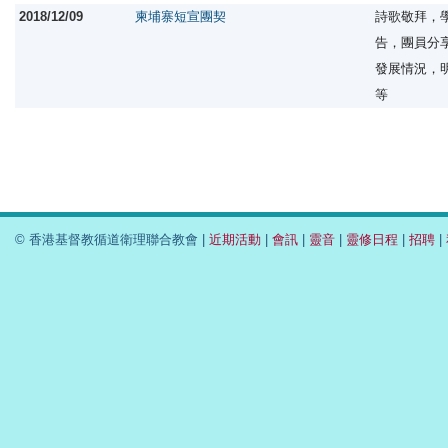
2018/12/09
柬埔寨短宣團契
詩歌敬拜，
告，團員
發展情況，
等
© 香港基督教循道衛理聯合教會 |
近期活動
|
會訊
|
靈音
|
靈修日程
|
招聘
|