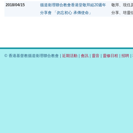
2018/04/15
循道衛理聯合教會香港堂敬拜組20週年
敬拜、現任
分享會 「勿忘初心 承傳使命」
分享、培靈
© 香港基督教循道衛理聯合教會 |
近期活動
|
會訊
|
靈音
|
靈修日程
|
招聘
|