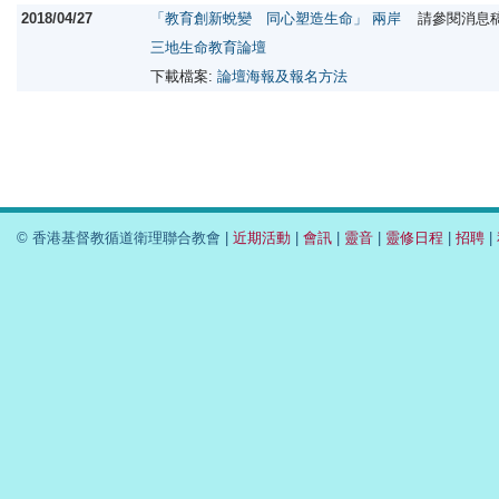
2018/04/27
「教育創新蛻變 同心塑造生命」 兩岸
請參閱消息
三地生命教育論壇
下載檔案:
論壇海報及報名方法
© 香港基督教循道衛理聯合教會 |
近期活動
|
會訊
|
靈音
|
靈修日程
|
招聘
|