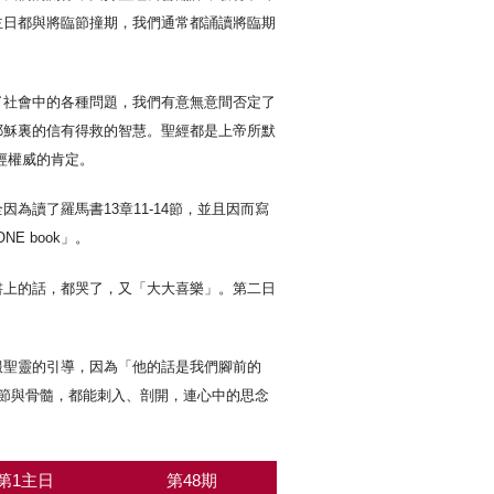
主日都與將臨節撞期，我們通常都誦讀將臨期
了社會中的各種問題，我們有意無意間否定了
耶穌裏的信有得救的智慧。聖經都是上帝所默
經權威的肯定。
讀了羅馬書13章11-14節，並且因而寫
E book」。
書上的話，都哭了，又「大大喜樂」。第二日
服聖靈的引導，因為「他的話是我們腳前的
骨節與骨髓，都能刺入、剖開，連心中的思念
第1主日
第48期