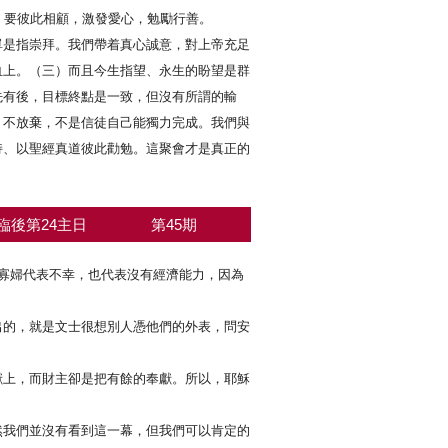
，要彼此相顧，激發愛心，勉勵行善。
單是指崇拜。我們帶着真心誠意，對上帝充足
血上。（三）而且今生指望、永生的盼望是群
先有後，目標終點是一致，但沒有所謂的輸
、不放棄，不是信徒自己能獨力完成。我們與
持、以聖經真道彼此勸勉。這聚會才是真正的
臨後第24主日
第45期
，寡婦代表不幸，也代表沒有經濟能力，因為
出的，就是文士很想別人憑他們的外表，問安
獻上，而財主卻是把有餘的奉獻。所以，耶穌
然我們並沒有看到這一幕，但我們可以肯定的