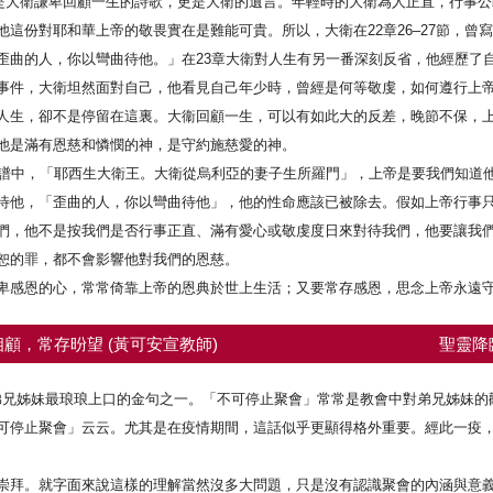
節，是大衛謙卑回顧一生的詩歌，更是大衛的遺言。年輕時的大衛為人正直，行事
這份對耶和華上帝的敬畏實在是難能可貴。所以，大衛在22章26–27節，曾
歪曲的人，你以彎曲待他。」在23章大衛對人生有另一番深刻反省，他經歷了
事件，大衛坦然面對自己，他看見自己年少時，曾經是何等敬虔，如何遵行上
人生，卻不是停留在這裏。大衞回顧一生，可以有如此大的反差，晚節不保，
他是滿有恩慈和憐憫的神，是守約施慈愛的神。
家譜中，「耶西生大衛王。大衛從烏利亞的妻子生所羅門」，上帝是要我們知道
待他，「歪曲的人，你以彎曲待他」，他的性命應該已被除去。假如上帝行事
們，他不是按我們是否行事正直、滿有愛心或敬虔度日來對待我們，他要讓我
恕的罪，都不會影響他對我們的恩慈。
卑感恩的心，常常倚靠上帝的恩典於世上生活；又要常存感恩，思念上帝永遠
顧，常存昐望 (黃可安宣教師)
聖靈降
一節弟兄姊妹最琅琅上口的金句之一。「不可停止聚會」常常是教會中對弟兄姊妹
可停止聚會」云云。尤其是在疫情期間，這話似乎更顯得格外重要。經此一疫
崇拜。就字面來說這樣的理解當然沒多大問題，只是沒有認識聚會的內涵與意義