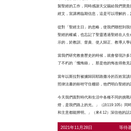
製聖經的工作，同時感謝天父賜給我們寶貴
經文，宣講將臨期信息，這是可以理解的，
從對「聖經主日」的忽略，使我們聯想到我
聖經的權威，也忘記了聖靈透過聖經在人生
示的，於教訓、督責、使人歸正、教導人學義
當我們研究教會歷史的時候，就會發現許多宗
了不朽的「懺悔錄」。那是他的悔改得救見證集。
當年以斯拉對被擄歸回耶路撒冷的百姓宣讀
照律法書的吩咐守住棚節，他們明白聖經的話
今天我們面對時代和生活中各種不同的挑戰
燈，是我們路上的光。」（詩119:105
和主意都能辨明。」（來4:12）深信他的
2021年11月28日
等待基