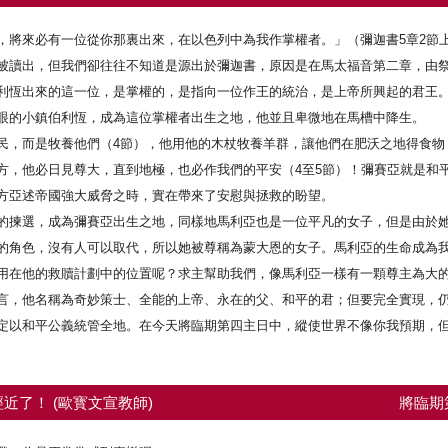
，將來必有一位從你那裏出來，在以色列中為我作掌權者。」（彌迦書5章2節
被讀出，但我們卻往往不知道是源出於彌迦書，原因是在馬太福音第二章，由
利恆出來的這一位，是掌權的，是指向一位作王的統治，是上帝所興起的君王
眼的小鎮伯利恆，成為這位掌權者出生之地，他並且卑微地在馬槽中降生。
民，而是牧養他們（4節），他用他的木杖牧養羊群，讓他們在肥沃之地得食物
方，他必日見尊大，直到地極，也必作我們的平安（4至5節）！彌賽亞就是和
方亞述帝國強大威脅之時，實在帶來了安慰與拯救的盼望。
的揀選，成為彌賽亞出生之地，同樣地馬利亞也是一位平凡的女子，但是由於
的角色，沒有人可以取代，所以她被尊稱為蒙大恩的女子。馬利亞的生命成為
用在他的救贖計劃中的位置呢？求主幫助我們，像馬利亞一樣有一顆尊主為大
言，他名稱為奇妙策士、全能的上帝、永在的父、和平的君；但要完全實現，
定以和平公義統管全地。在今天將臨期第四主日中，縱使世界不像你我預期，
近了！ (歐寳文宣教師)
將臨期