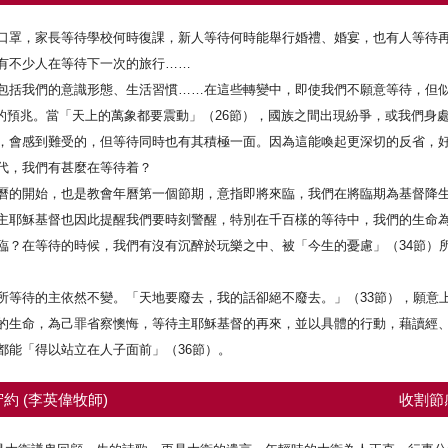
口罩，家長等待學校何時復課，新人等待何時能舉行婚禮、婚宴，也有人等待
有不少人在等待下一次的旅行……
包括我們的意識形態、生活習慣……在這些轉變中，即使我們不願意等待，但
主再來的預兆。當「天上的萬象都要震動」（26節），國族之間出現紛爭，或我們
，會感到難受的，但等待同時也有其積極一面。因為這能喚起更深切的反省，
代，我們有甚麼在等待着？
曆的開始，也是教會年曆第一個節期，意指即將來臨，我們在將臨期為基督降
主耶穌基督也因此提醒我們要時刻警醒，特別在千百樣的等待中，我們的生命
臨？在等待的時候，我們有沒有沉醉於玩樂之中、被「今生的憂慮」（34節）
所等待的主依然不變。「天地要廢去，我的話卻絕不廢去。」（33節），願意
的生命，為己罪省察懊悔，等待主耶穌基督的再來，並以具體的行動，藉讀經
都能「得以站立在人子面前」（36節）。
約 (李英偉牧師)
收割節