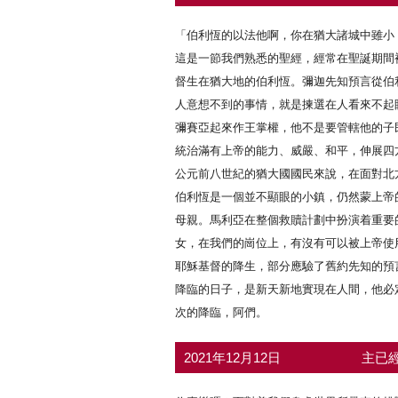
「伯利恆的以法他啊，你在猶大諸城中雖小
這是一節我們熟悉的聖經，經常在聖誕期間
督生在猶大地的伯利恆。彌迦先知預言從伯
人意想不到的事情，就是揀選在人看來不起
彌賽亞起來作王掌權，他不是要管轄他的子
統治滿有上帝的能力、威嚴、和平，伸展四
公元前八世紀的猶大國國民來說，在面對北
伯利恆是一個並不顯眼的小鎮，仍然蒙上帝
母親。馬利亞在整個救贖計劃中扮演着重要
女，在我們的崗位上，有沒有可以被上帝使
耶穌基督的降生，部分應驗了舊約先知的預
降臨的日子，是新天新地實現在人間，他必
次的降臨，阿們。
2021年12月12日
主已經