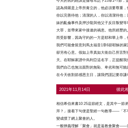
今天的舊約經課是撒母耳記下23章1–7
認為掃羅是上帝所膏立的，他必須要尊重，他
你以完善待他；清潔的人，你以清潔待他；
妹的亂倫事件及押沙龍與他父子反目叛變等
大罪，並帶來家中接連的禍患。他所經歷的
而受影響，因為守約的一方是耶和華上帝，
我們可能會留意到馬太福音1章6節耶穌的
卻另有心意。假如上帝真如大衛自己所言對
天。在耶穌家譜中烏利亞這名字，正提醒我
我們自己也無法面對的無恥、卑劣和無可饒
在今天收割節感恩主日，讓我們謹記要存謙
2021年11月14日
彼此相
相信希伯來書10:25這節經文，是其中
拜？」接着下句便是聖經一句教導——「不
變成慣了網上聚會的人。
一般狹義理解「聚會」就是返教會聚會——