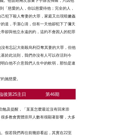
公義。他曾經兩次放棄下手除去掃羅，只因他
寫到「慈愛的人，你以慈愛待他；完全的人，
自己犯下殺人奪妻的大罪，家庭又出現暗嫩姦
帝的道，手潔心清，但有一天他卻犯下了彌天
上帝卻與他立永遠的約，這約不會因人的犯罪
他沒有忘記大衛殺烏利亞奪其妻的大罪，但他
只基於此法則，我們亦沒有人可以存活到今
們明白他不介意我們人生中的軟弱，那怕是連
守約施慈愛。
臨後第25主日
第46期
的勸勉及提醒，「某某怎麼最近沒有回來崇
，很多教會實體崇拜人數有很顯著影響，大多
。假若我們再往前幾節看起，其實在22至