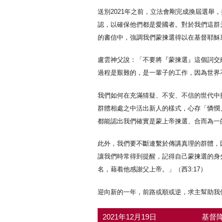
送別2021年之前，立法會剛完成換屆選
認，以確保他們都是愛國者。對於我們這群
的書信中，強調我們蒙揀選得以在基督耶穌
盧雲神父說：「不要將『蒙揀選』這個詞交
過程是艱難的，是一輩子的工作，因為世界
我們如何在充滿猜疑、不安、不信的世代中
群體相處之中活出新人的樣式，心存「憐憫
都能認出我們確實是蒙上帝揀選、合而為一
此外，我們要不斷連繫於傳講真理的群體，
讓我們時常得到提醒，記得自己蒙揀選的身
名，藉着他感謝父上帝。」（西3:17）
迎向新的一年，前路或順或逆，求主幫助我
2021年12月19日
基督降