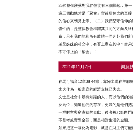
25節整個段落對我們信徒有三個勸勉：第
這三個勸勉才是「聚會」背後所包含的真締
的信心來朝見上帝。（二）我們堅守信仰的
體性的，是整個教會群體其共同的方向及終
贏，只有我們能和所有肢體一同奔赴我們所
弟兄姊妹的相交中，有否上帝在其中？當弟
不可停止的「聚會」！
2021年11月7日
樂意扶
在馬可福音12章38-44節，寡婦出現在
丈夫作為一般家庭的經濟支柱已失去。
文士是社會中最有知識的人，而以他們的知
及高位，知道他們的存在，更甚的是他們把
一群財主與窮寡婦的奉獻，後者被耶穌向門
不是考慮實際金額，而是相對生活的金額。
如果把這一幕化為電影，就是在財主們可能