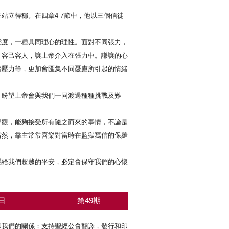
站立得穩。在四章4-7節中，他以三個信徒
態度，一種具同理心的理性。面對不同張力，
，容己容人，讓上帝介入在張力中。謙讓的心
濟壓力等，更加會匯集不同憂慮所引起的情緒
，盼望上帝會與我們一同渡過種種挑戰及難
界觀，能夠接受所有隨之而來的事情，不論是
當然，靠主常常喜樂對當時在監獄寫信的保羅
賜給我們超越的平安，必定會保守我們的心懷
日
第49期
和我們的關係；支持聖經公會翻譯，發行和印