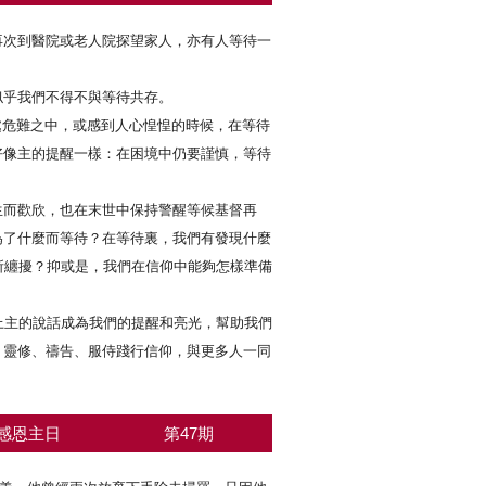
再次到醫院或老人院探望家人，亦有人等待一
似乎我們不得不與等待共存。
身處危難之中，或感到人心惶惶的時候，在等待
好像主的提醒一樣：在困境中仍要謹慎，等待
生而歡欣，也在末世中保持警醒等候基督再
為了什麼而等待？在等待裏，我們有發現什麼
所纏擾？抑或是，我們在信仰中能夠怎樣準備
上主的說話成為我們的提醒和亮光，幫助我們
、靈修、禱告、服侍踐行信仰，與更多人一同
感恩主日
第47期