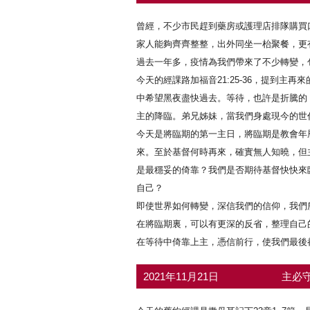
曾經，不少市民趕到藥房或護理店排隊購買
家人能夠齊齊整整，出外同坐一枱聚餐，更
過去一年多，疫情為我們帶來了不少轉變，
今天的經課路加福音21:25-36，提到
中希望黑夜盡快過去。等待，也許是折騰的
主的降臨。弟兄姊妹，當我們身處現今的世
今天是將臨期的第一主日，將臨期是教會年
來。至於基督何時再來，確實無人知曉，但
是最穩妥的倚靠？我們是否期待基督快快來
自己？
即使世界如何轉變，深信我們的信仰，我們
在將臨期裏，可以有更深的反省，整理自己
在等待中倚靠上主，憑信前行，使我們最後
2021年11月21日
主必守