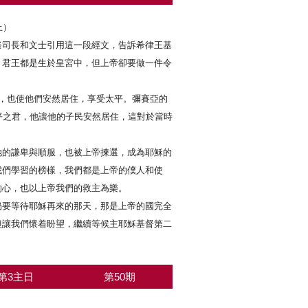
上）
祭司長和文士引用這一段經文，告訴希律王基
。君王都是生於皇宮中，但上帝卻要做一件令
，也使他們安然居住，享受太平。彌賽亞的
平之君，他讓他的子民安然居住，這對於當時
她的謙卑與順服，也被上帝揀選，成為耶穌的
我們學習的榜樣，我們都是上帝的僕人和使
的心，也以上帝我們的救主為樂。
仍要等待耶穌再來的那天，那是上帝的國完全
但讓我們懷着盼望，繼續等候主耶穌基督第二
第3主日
第50期