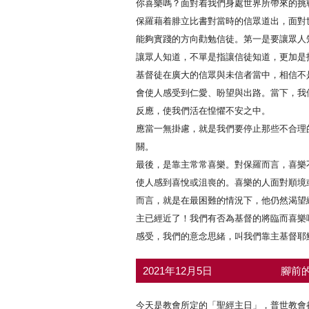
你喜樂嗎？面對着我們身處世界所帶來的挑
保羅藉着腓立比書對當時的信眾道出，面對
能夠實踐的方向勸勉信徒。第一是要讓眾人
讓眾人知道，不單是指讓信徒知道，更加是
基督徒在廣大的信眾與未信者當中，相信不
會使人感受到仁愛、盼望與出路。當下，我
反應，使我們活在惶懼不安之中。
應當一無掛慮，就是我們要停止那些不合理
關。
最後，是靠主常常喜樂。對保羅而言，喜樂
使人感到喜悅或沮喪的。喜樂的人面對順境
而言，就是在最困難的情況下，他仍然渴望
主已經近了！我們有否為基督的將臨而喜樂
感受，我們的意念思緒，叫我們靠主基督耶
2021年12月5日
腳前的
今天是教會所定的「聖經主日」，普世教會