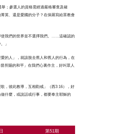
選舉；參選人的資格需經過嚴格審查及確
的菁英、還是愛國的分子？在保羅寫給眾教會
即使我們的世界並不選擇我們。……這確認的
中。」
蒙愛的人」，就該脫去舊人和舊人的行為，在
基督所賜的和平」在我們心裏作主，好叫眾人
，彼此教導，互相勸戒」（西3:16），好
論做什麼，或說話或行事，都要奉主耶穌的
日
第51期