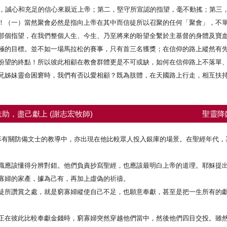
一，誠心和充足的信心來親近上帝；第二，堅守所宣認的指望，毫不動搖；第三
！（一）當然聚會必然是指向上帝在其中而信徒所以召聚的任何「聚會」，不
那個指望，在我們整個人生、今生、乃至將來的盼望全繫於主基督的身體及寶
極的目標。並不如一場馬拉松的賽事，只有首三名獲獎；在信仰的路上縱然有
盼望的終點！所以彼此相顧在教會群體更是不可或缺，如何在信仰路上不落單
兄姊妹靈命困窘時，我們有否以愛相顧？既為肢體，在天國路上行走，相互扶
助，盡己獻上 (謝志宏牧師)
聖靈降
主耶穌有關防備文士的教導中，亦出現在他比較眾人投入銀庫的場景。在聖經年代
識應該懂得分辨對錯。他們負責抄寫聖經，也應該最明白上帝的道理。耶穌提
寡婦的家產，據為己有，再加上虛偽的祈禱。
徒所讚賞之處，就是窮寡婦縱使自己不足，也願意奉獻，甚至是把一生所有的
正在彼此比較奉獻金錢時，窮寡婦突然穿越他們當中，然後他們四目交投。雖