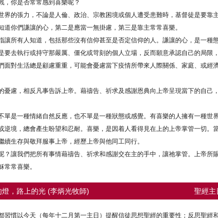
戰，你是否常常感到喜樂呢？
世界的張力，不論是人倫、政治、宗教困境或個人遭受患難時，基督徒是要靠主
知道你們謙讓的心，第二是應當一無掛慮，第三是靠主常常喜樂。
指讓所有人知道，包括那些沒有信仰甚至是否定信仰的人。謙讓的心，是一種
是要去執行或持守那嚴厲、僵化或苛刻的個人立場，反而願意承認自己的局限
們面對生活總是顧慮重重，可能會憂慮當下疫情所帶來人際關係、家庭、或經
的憂慮，相反凡事告訴上帝。藉禱告、祈求及感謝恩典向上帝呈現當下的自己
不單是一種情緒自然反應，也不單是一種狀態或感覺。有喜樂的人擁有一種世
或逆境，總會產生盼望和忍耐。喜樂，是因着人看得見在上的上帝掌管一切。
繼續生存與敬拜服事上帝，經歷上帝與他同工同行。
呢？讓我們把所有事情藉禱告、祈求和感謝交在主的手中，讓祂掌管。上帝所
穌常常喜樂。
燈，路上的光 (李炳光牧師)
聖經主
都習慣以今天（每年十二月第一主日）提醒信徒思想聖經的重要性；反思聖經