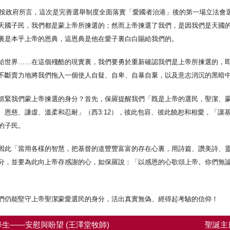
舉，按政府所言，這次是完善選舉制度全面落實「愛國者治港」後的第一場立法會
天國子民，我們都是蒙上帝所揀選的；然而上帝揀選了我們，是因我們是天國
裏是本乎上帝的恩典，這恩典是他在愛子裏白白賜給我們的。
給世界……在這個殘酷的現實裏，我們要勇於重新確認我們是上帝所揀選的，
不斷賣力地將我們拖入一個使人自疑、自卑、自暴自棄，以及意志消沉的黑暗
抓緊我們蒙上帝揀選的身分？首先，保羅提醒我們「既是上帝的選民，聖潔、
、恩慈、謙虛、溫柔和忍耐」（西3:12），彼此包容、彼此饒恕和相愛，「讓
的子民。
因此「當用各樣的智慧，把基督的道豐豐富富的存在心裏，用詩篇、讚美詩、靈歌
分，並要為此向上帝存感謝的心，如保羅說：「以感恩的心歌頌上帝。你們無
們仍能堅守上帝聖潔蒙愛選民的身分，活出真實無偽、經得起考驗的信仰！
生——安慰與盼望 (王澤堂牧師)
聖誕主