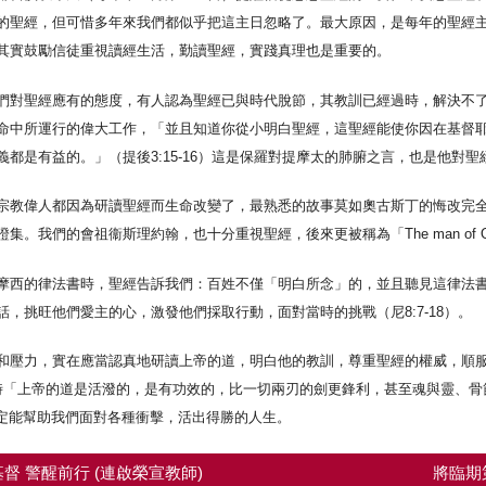
的聖經，但可惜多年來我們都似乎把這主日忽略了。最大原因，是每年的聖經
其實鼓勵信徒重視讀經生活，勤讀聖經，實踐真理也是重要的。
們對聖經應有的態度，有人認為聖經已與時代脫節，其教訓已經過時，解決不
命中所運行的偉大工作，「並且知道你從小明白聖經，這聖經能使你因在基督
都是有益的。」（提後3:15-16）這是保羅對提摩太的肺腑之言，也是他對聖
教偉人都因為研讀聖經而生命改變了，最熟悉的故事莫如奧古斯丁的悔改完全因為
我們的會祖衞斯理約翰，也十分重視聖經，後來更被稱為「The man of ON
摩西的律法書時，聖經告訴我們：百姓不僅「明白所念」的，並且聽見這律法
，挑旺他們愛主的心，激發他們採取行動，面對當時的挑戰（尼8:7-18）。
和壓力，實在應當認真地研讀上帝的道，明白他的教訓，尊重聖經的權威，順
）同時「上帝的道是活潑的，是有功效的，比一切兩刃的劍更鋒利，甚至魂與靈、
話定能幫助我們面對各種衝擊，活出得勝的人生。
督 警醒前行 (連啟榮宣教師)
將臨期