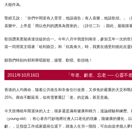
大能作為。
聖經又說：「你們中間若有人受苦，他該禱告；有人喜樂，他該歌頌。」（
喜樂中。上帝是「用以色列的讚美為寶座的」（詩廿二3）；因此，最能摸
歌頌讚美更能表達信徒的合一。今年八月中我曾到南非，參加五年一次的世
當一同用英文唱著「哈利路亞」和「祢真偉大」時，我實在感受到彼此在靈裡
願我們時刻向耶和華唱新歌，揚聲、歡唱、歌頌祂！
2011年10月16日
「年老、齡老、忘老 ── 心靈不老
香港的人均壽命，隨着公共衛生和衣食住行改善，又倖免於嚴重的天災和戰禍，
25%。壽命不斷延長，似有需要重訂「老」的定義，甚至意義。
今天按傳統年限退休的人士，很多還是滿有健康和精力，遑論經驗和練歷。社會
（young-old）；有心者亦巧妙地將社會人口老化的現象，隨健康的優化，以
齡」，泛指從工作或家庭崗位退下，踏進人生另一階段，可自由追求個人夢