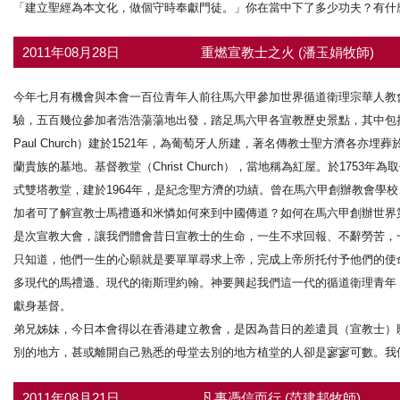
「建立聖經為本文化，做個守時奉獻門徒。」你在當中下了多少功夫？有什
2011年08月28日
重燃宣教士之火 (潘玉娟牧師)
今年七月有機會與本會一百位青年人前往馬六甲參加世界循道衛理宗華人教
驗，五百幾位參加者浩浩蕩蕩地出發，踏足馬六甲各宣教歷史景點，其中包括：
Paul Church）建於1521年，為葡萄牙人所建，著名傳教士聖方濟各
蘭貴族的墓地。基督教堂（Christ Church），當地稱為紅屋。於17
式雙塔教堂，建於1964年，是紀念聖方濟的功績。曾在馬六甲創辦教會學
加者可了解宣教士馬禮遜和米憐如何來到中國傳道？如何在馬六甲創辦世界
是次宣教大會，讓我們體會昔日宣教士的生命，一生不求回報、不辭勞苦，
只知道，他們一生的心願就是要單單尋求上帝，完成上帝所托付予他們的使
多現代的馬禮遜、現代的衛斯理約翰。神要興起我們這一代的循道衛理青年
獻身基督。
弟兄姊妹，今日本會得以在香港建立教會，是因為昔日的差遣員（宣教士）
別的地方，甚或離開自己熟悉的母堂去別的地方植堂的人卻是寥寥可數。我
2011年08月21日
凡事憑信而行 (范建邦牧師)