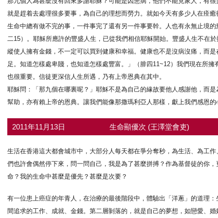
那九個人為甚麼沒有回來多謝耶穌？可能是因患病，他們不能見家人，有很
就是趕着去處理很多要事，為自己的理想而勞力。就如今天有多少人在痊癒
生命中總有做不完的事，一件事完了還有另一件事要幹。人也有永無止境的
二15）。耶穌所應許的豐盛人生，已從我們相信耶穌開始。豐盛人生不在
縱使人擁有金錢，不一定可以買到健康和幸福。健康也不是沒病沒痛，而是
足。知道怎樣處卑賤，也知道怎樣處豐富。」（腓四11~12）我們現在所
也很重要。信徒更深信人生所遇，乃有上帝恩典在其中。
耶穌問：「那九個在哪裏呢？」耶穌不是為自己的緣故要他人感謝他，而是
幫助，亦有賴上帝的恩典。讓我們能像那撒瑪利亞人那樣，獻上我們感恩的
2011年11月13日
生命顯優次 (王澤堂會吏)
生活在香港這大都會城市中，大部分人每天都在爭分奪秒，為生活、為工作
們也許會偶然停下來，問一問自己，我是為了甚麼拼搏？作為基督徒的你，
命？我的生命中甚麼是優先？甚麼是次要？
有一位患上癌症的年青人，在治療的最後階段中，體驗出「洋蔥」的道理：
間追求的工作、成就、金錢。第二層剝落的，就是自己的夢想，如戀愛、婚