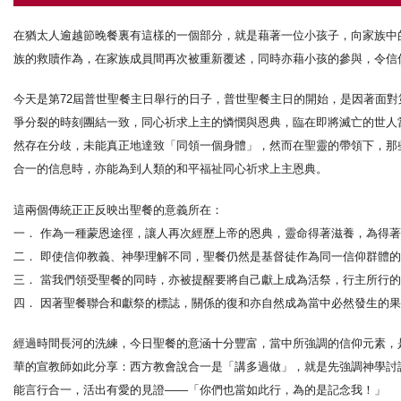
在猶太人逾越節晚餐裏有這樣的一個部分，就是藉著一位小孩子，向家族中
族的救贖作為，在家族成員間再次被重新覆述，同時亦藉小孩的參與，令信
今天是第72屆普世聖餐主日舉行的日子，普世聖餐主日的開始，是因著面
爭分裂的時刻團結一致，同心祈求上主的憐憫與恩典，臨在即將滅亡的世人
然存在分歧，未能真正地達致「同領一個身體」，然而在聖靈的帶領下，那
合一的信息時，亦能為到人類的和平福祉同心祈求上主恩典。
這兩個傳統正正反映出聖餐的意義所在：
一． 作為一種蒙恩途徑，讓人再次經歷上帝的恩典，靈命得著滋養，為得
二． 即使信仰教義、神學理解不同，聖餐仍然是基督徒作為同一信仰群體
三． 當我們領受聖餐的同時，亦被提醒要將自己獻上成為活祭，行主所行
四． 因著聖餐聯合和獻祭的標誌，關係的復和亦自然成為當中必然發生的
經過時間長河的洗練，今日聖餐的意涵十分豐富，當中所強調的信仰元素，
華的宣教師如此分享：西方教會說合一是「講多過做」，就是先強調神學討
能言行合一，活出有愛的見證——「你們也當如此行，為的是記念我！」