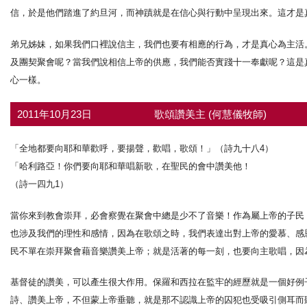
信，於是他們踏進了約旦河，而神蹟就是在信心與行動中呈現出來。這才是
弟兄姊妹，如果我們口裡說信主，我們也要有相應的行為，才是真心為主活
及團契聚會呢？當我們說相信上帝的供應，我們能否實踐十一奉獻呢？這是
心一樣。
2011年10月23日
歌頌讚美主 (何慧儀牧師)
「全地都要向耶和華歡呼，要揚聲，歡唱，歌頌！」（詩九十八4）
「哈利路亞！你們要向耶和華唱新歌，在聖民的會中讚美他！
（詩一四九1）
當你來到教會崇拜，必會察覺在聚會中總是少不了音樂！作為屬上帝的子民
也涉及我們的理性和感情，因為在歌頌之時，我們表達出對上帝的愛慕、感
民不單在崇拜聚會藉音樂讚美上帝；就是活著的每一刻，也要向主歌唱，因
基督徒的讚美，可以產生很大作用。保羅和西拉在監牢的經歷就是一個好例子
詩、讚美上帝，不但蒙上帝垂聽，就是那不認識上帝的囚犯也受吸引側耳而