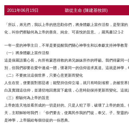
2011年06月19日
聽從主命 (陳建基牧師)
「所以，弟兄們，我以上帝的慈悲勸你們，將身體獻上當作活祭，是聖潔的
化，叫你們察驗何為上帝的善良、純全、可喜悅的旨意。」羅馬書12:1-2
一年一度的神學主日，不單是要提醒我們關心神學生和以奉獻支持神學教育
（一）將身體獻上當作活祭
這是保羅語重心長，向所有蒙恩得救的弟兄姊妹所作的呼籲。我們得蒙同一
別，但我們卻要在愛中連成一體，懷著同一的信仰追求真道。這就是神學，
（二）不要效法這個世界，只要心意更新而變化
人生在世，便要面對那惡者；能堅持信仰立場，就只有時刻省察，勿被世界
白及實踐這信仰，並適切地回應當下處境，心意時刻保持更新而變化。這就
（三）察驗何為上帝的旨意
上帝創造天地並看所成的一切是好的。只是人犯了罪，破壞了上帝的創造。
天，主耶穌吩咐我們：「你們要去，使萬民作我的門徒，奉父、子、聖靈的
是神學，上帝賜給每個信徒的一份恩典。