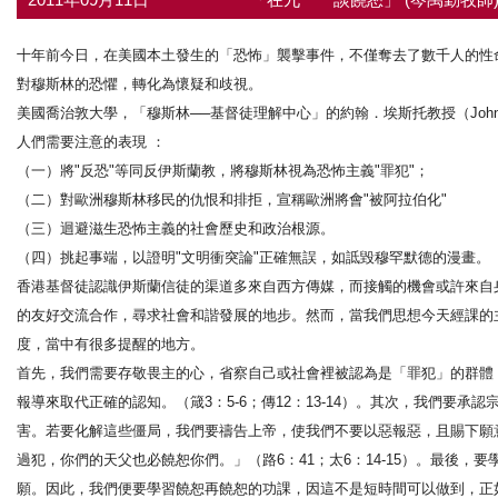
十年前今日，在美國本土發生的「恐怖」襲擊事件，不僅奪去了數千人的性
對穆斯林的恐懼，轉化為懷疑和歧視。
美國喬治敦大學，「穆斯林──基督徒理解中心」的約翰．埃斯托教授（John 
人們需要注意的表現 ：
（一）將"反恐"等同反伊斯蘭教，將穆斯林視為恐怖主義"罪犯"；
（二）對歐洲穆斯林移民的仇恨和排拒，宣稱歐洲將會"被阿拉伯化"
（三）迴避滋生恐怖主義的社會歷史和政治根源。
（四）挑起事端，以證明"文明衝突論"正確無誤，如詆毀穆罕默德的漫畫。
香港基督徒認識伊斯蘭信徒的渠道多來自西方傳媒，而接觸的機會或許來自
的友好交流合作，尋求社會和諧發展的地步。然而，當我們思想今天經課的
度，當中有很多提醒的地方。
首先，我們需要存敬畏主的心，省察自己或社會裡被認為是「罪犯」的群體
報導來取代正確的認知。（箴3：5-6；傳12：13-14）。其次，我們
害。若要化解這些僵局，我們要禱告上帝，使我們不要以惡報惡，且賜下願
過犯，你們的天父也必饒恕你們。」（路6：41；太6：14-15）。最後
願。因此，我們便要學習饒恕再饒恕的功課，因這不是短時間可以做到，正如