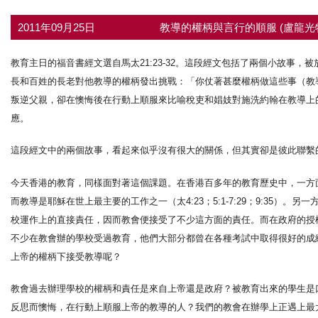
2011年09月25日
教導的權柄與言行的順服 (盧龍光
教育主日的福音書經文選自馬太21:23-32。這段經文包括了兩個小故事，
長和百姓的長老對他教導的權柄發出挑戰：「你仗著甚麼權柄做這些事（教導）？
叛逆父親，卻在懊悔後在行動上順服來比喻稅吏和娼妓對施洗約翰在教導上
應。
這段經文中的兩個故事，看起來似乎沒有很大的關係，但其實卻是彼此聯繫
今天香港的教育，同樣面對著這個課題。在香港百多年的教育歷史中，一方面教會
而教導是耶穌在世上最主要的工作之一（太4:23；5:1-7:29；9:35
校運作上的直接責任，因而教會便接受了不少這方面的責任。而在政府的授
不少在教會辦的學校受過教育，他們大部分都曾在各種考試中取得很好的成
上帝的權柄下接受教導呢？
教會過去辦理學校的權柄和責任是來自上帝還是政府？被教育出來的學生是
反思而懊悔，在行動上順服上帝的教導的人？我們的教會在辦學上正遇上最