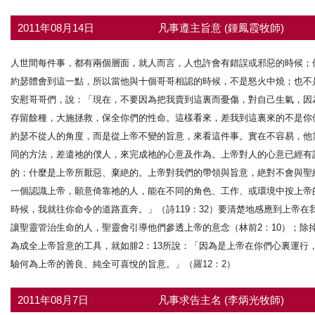
2011年08月14日
凡事遵主旨意 (鍾鳳霞牧師)
人世間每件事，都有兩個層面，就人而言，人也許會有錯誤或邪惡的時候；
約瑟體會到這一點，所以當他與十個哥哥相認的時候，不是怒火中燒；也不
安慰哥哥們，說：「現在，不要因為把我賣到這裏而憂傷，對自己生氣，因
存留餘種，大施拯救，保全你們的性命。這樣看來，差我到這裏來的不是你們，
約瑟不從人的角度，而是從上帝不變的旨意，來看這件事。實在不容易，他
同的方法，差遣祂的僕人，來完成祂的心意及作為。上帝對人的心意已經有
的；什麼是上帝所厭惡、棄絶的。上帝對我們的帶領與旨意，絶對不會與聖
一個認識上帝，願意倚靠祂的人，能在不同的角色、工作、或環境中按上帝
時候，我就往你命令的道路直奔。」（詩119：32）要清楚地感應到上帝
讓聖靈管治生命的人，聖靈會引導他們參透上帝的意念（林前2：10）；除
為成全上帝旨意的工具，就如腓2：13所說：「因為是上帝在你們心裏運
驗何為上帝的善良、純全可喜悅的旨意。」（羅12：2）
2011年08月7日
凡事求告主名 (李炳光牧師)