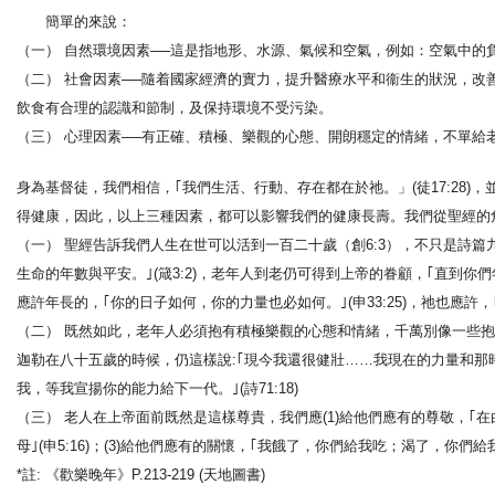
簡單的來說：
（一） 自然環境因素──這是指地形、水源、氣候和空氣，例如：空氣中的
（二） 社會因素──隨着國家經濟的實力，提升醫療水平和衞生的狀況，
飲食有合理的認識和節制，及保持環境不受污染。
（三） 心理因素──有正確、積極、樂觀的心態、開朗穩定的情緒，不單給
身為基督徒，我們相信，｢我們生活、行動、存在都在於祂。」(徒17:28
得健康，因此，以上三種因素，都可以影響我們的健康長壽。我們從聖經的
（一） 聖經告訴我們人生在世可以活到一百二十歲（創6:3），不只是詩篇九
生命的年數與平安。｣(箴3:2)，老年人到老仍可得到上帝的眷顧，｢直到你
應許年長的，｢你的日子如何，你的力量也必如何。｣(申33:25)，祂也應許，｢
（二） 既然如此，老年人必須抱有積極樂觀的心態和情緒，千萬別像一些抱怨的
迦勒在八十五歲的時候，仍這樣說:｢現今我還很健壯……我現在的力量和那時的力
我，等我宣揚你的能力給下一代。｣(詩71:18)
（三） 老人在上帝面前既然是這樣尊貴，我們應(1)給他們應有的尊敬，｢在白
母｣(申5:16)；(3)給他們應有的關懷，｢我餓了，你們給我吃；渴了，你們給我喝
*註: 《歡樂晚年》P.213-219 (天地圖書)