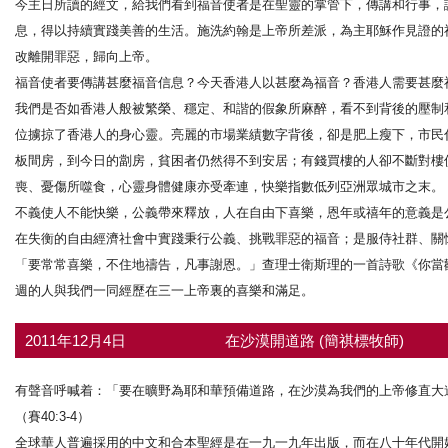
今主日所讀的經文，給我們看到福音使者是在聖靈的掌管下，傳講和行事，
息，得以持續實踐美善的生活。施洗約翰是上帝所差派，為主耶穌作見證的
改離開罪惡，歸向上帝。
福音使者要傳講甚麼福音信息？今天香港人以甚麼為福音？香港人需要甚麼
我們是否如香港人般被繁榮、穩定、和諧的假象所麻醉，看不到背後的壓制
位擄掠了香港人的身心靈。亮麗的市場業績數字背後，卻是肥上瘦下，市民
板間房，到今日的劏房，貧困者仍然得不到安居；有錢買樓的人卻不斷對樓
喪、憂傷所噬食，心靈身體健康亦受牽連，快樂指數低列亞洲眾城市之末。
不義使人不能快樂，公義帶來釋放，人在自由下喜樂，恩年或禧年的意義是
在失衡的自由經濟社會中實踐秉行公義、挑戰罪惡的福音；是服侍社群、關
「要常常喜樂，不住地禱告，凡事謝恩。」查理士衛斯理的一首詩歌《你當
週的人與我們一同經歷在三一上帝裏的喜樂和滿足。
2011年12月4日
在沙漠開道路 (簡祺標牧師)
有聲音呼喊着：「要在曠野為耶和華預備道路，在沙漠為我們的上帝修直大
（賽40:3-4）
全球華人普遍採用的中文和合本聖經是在一九一九年出版，而在八十年代開