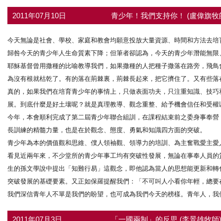
2011年07月10日
青少年！我們支持你！ (盧偉旗牧
今天無論是社會、學校、家庭和教會均願意投放大量資源、時間和方法去培
歸咎今天的青少年人生命質素下降；但筆者卻認為，今天的青少年潛能無限
耶穌基督曾用撒種的比喻教導我們，如果撒種的人把種子撒落在路旁，飛鳥
為沒有根就枯乾了。有的落在荊棘裏，荊棘長起來，把它擠住了。又有些落
真的，如果我們在培育青少年的事情上，只做表面功夫，只注重知識、技巧
展。到底什麼是好土壤呢？就是真理教導、觀念重整、給予機會信任和受權
今年，本會順利完成了第二屆青少年聯合組訓，在課程結束前之委身事奉營
長訓練的精髓力量，也是在於觀念、態度、勇氣和知識四方面的突破。
青少年為本的價值觀和思維、僕人領袖觀、領導力的培訓、為主奮戰愛主愛
看見近兩年來，不少堂所的青少年事工均有突破性發展，無論在事奉人員的
生的孫文學說中提出「知難行易」這觀念，即他認為當人的思想能更新和轉
突破發展的基礎要素。又正如保羅提醒我們：「不可叫人小看你年輕，總要
我們深信青年人不單是我們的盼望，也可成為我們今天的榜樣。青年人，我們支持你
2011年07月3日
「一國兩制」的反思 (李景雄牧師