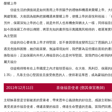
榮耀上帝
信徒生活的價值就是如何善用上帝所賜予的禮物和機遇來榮耀上帝。大衛
興建聖殿。大衛因為能夠把握機遇來榮耀上帝，便獲上帝的喜悅和祝福：「你
另外，保羅深知上帝的心意，就是外邦人也有機會與猶太人一樣，同得福音
如今因保羅工作得以傳開，將眾先知的書所指示萬國萬民曉得的，都逐漸實現。（
為主堅固
信徒的信心要依靠上帝才得堅固，並不會因環境改變而忘記了恩賜的上帝
遇見危險和困難，她仍能喜樂。無論環境如何，我們要為這些擺在面前的遭
換取福分；正如保羅向外邦人傳福音的心志是何等堅固。當我們信心軟弱的時
屬天福分
信徒曉得惟有在上帝國度之內才能領受福分。在大衛、馬利亞、保羅的經
1:35）。凡靠主信心堅固並且接受救恩的人，便得著這厚恩，成為蒙福的信
2011年12月11日
喜做福音使者 (鄧其偉宣教師)
主耶穌基督是甘願被差的受膏者，帶來恩年公義拯救的好信息。感謝主耶穌
裏受差派作福音使者，傳遞喜樂的福音，傳達生命豐盛的意義。當我們回應