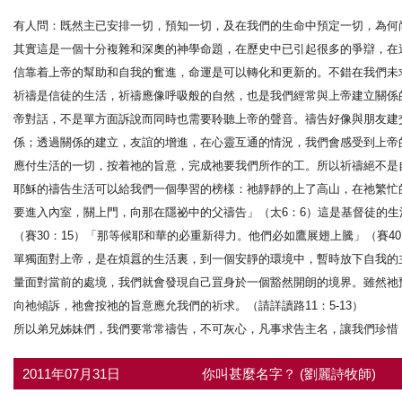
有人問：既然主已安排一切，預知一切，及在我們的生命中預定一切，為何
其實這是一個十分複雜和深奧的神學命題，在歷史中已引起很多的爭辯，在
信靠着上帝的幫助和自我的奮進，命運是可以轉化和更新的。不錯在我們未
祈禱是信徒的生活，祈禱應像呼吸般的自然，也是我們經常與上帝建立關係
帝對話，不是單方面訴說而同時也需要聆聽上帝的聲音。禱告好像與朋友建
係；透過關係的建立，友誼的增進，在心靈互通的情況，我們會感受到上帝
應付生活的一切，按着祂的旨意，完成祂要我們所作的工。所以祈禱絕不是
耶穌的禱告生活可以給我們一個學習的榜樣：祂靜靜的上了高山，在祂繁忙
要進入內室，關上門，向那在隱祕中的父禱告」（太6：6）這是基督徒的生
（賽30：15）「那等候耶和華的必重新得力。他們必如鷹展翅上騰」（賽40
單獨面對上帝，是在煩囂的生活裏，到一個安靜的環境中，暫時放下自我的
量面對當前的處境，我們就會發現自己罝身於一個豁然開朗的境界。雖然祂
向祂傾訴，祂會按祂的旨意應允我們的祈求。（請詳讀路11：5-13）
所以弟兄姊妹們，我們要常常禱告，不可灰心，凡事求告主名，讓我們珍惜
2011年07月31日
你叫甚麼名字？ (劉麗詩牧師)