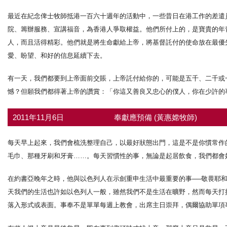
最近在紀念俾士牧師抵港一百六十週年的活動中，一些昔日在港工作的差遣
院、籌辦服務、宣講福音，為香港人爭取權益。他們所付上的，是寶貴的年
人，而且活得精彩。他們就是將生命獻給上帝，將基督託付的使命放在最優
愛、盼望、和好的信息延續下去。
有一天，我們都要到上帝面前交賬，上帝託付給你的，可能是五千、二千或
憾？但願我們都得著上帝的讚賞：「你這又善良又忠心的僕人，你在少許的事
2011年11月6日
奉獻應預備 (黃惠嫦牧師)
每天早上起來，我們會梳洗整理自己，以最好狀態出門，這是不是你慣常作
毛巾、那種牙刷和牙膏……。每天習慣性的事，無論是起居飲食，我們都會
在約書亞晚年之時，他與以色列人在示劍重申生活中最重要的事──敬畏耶
天我們的生活也許如以色列人一般，雖然我們不是生活在曠野，然而每天打
落入形式或表面。事奉不是單單每週上教會，出席主日崇拜，偶爾協助單項