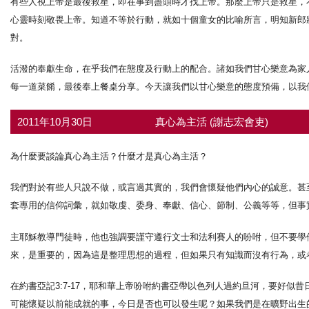
有些人視上帝是最後救星，即在事到盡頭時才找上帝。那麼上帝只是救星，
心靈時刻敬畏上帝。知道不等於行動，就如十個童女的比喻所言，明知新郎
對。
活潑的奉獻生命，在乎我們在態度及行動上的配合。諸如我們甘心樂意為家
每一道菜餚，最後奉上餐桌分享。今天讓我們以甘心樂意的態度預備，以我
2011年10月30日
真心為主活 (謝志宏會吏)
為什麼要談論真心為主活？什麼才是真心為主活？
我們對於有些人只說不做，或言過其實的，我們會懷疑他們內心的誠意。甚
套專用的信仰詞彙，就如敬虔、委身、奉獻、信心、節制、公義等等，但事
主耶穌教導門徒時，他也強調要謹守遵行文士和法利賽人的吩咐，但不要學他們
來，是重要的，因為這是整理思想的過程，但如果只有知識而沒有行為，或
在約書亞記3:7-17，耶和華上帝吩咐約書亞帶以色列人過約旦河，要好
可能懷疑以前能成就的事，今日是否也可以發生呢？如果我們是在曠野出生