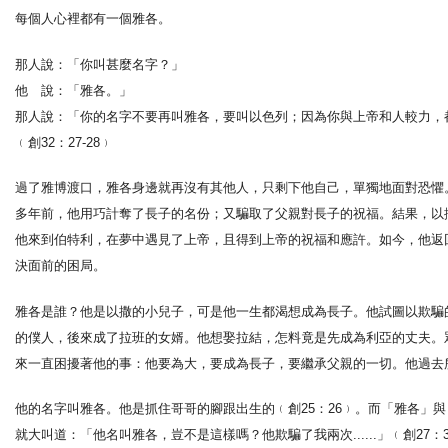
每個人心裡都有一個雅各。
那人說：「你叫甚麼名字？」
他 說：「雅各。」
那人說：「你的名字不要再叫雅各，要叫以色列；因為你與上帝和人較力，
﹙創32：27-28﹚
過了雅博渡口，雅各身邊就再沒有其他人，只剩下他自己，單獨地面對恐懼
多年前，他用巧計奪了長子的名份；又騙取了父親對長子的祝福。結果，以
他來到伯特利，在夢中遇見了上帝，且得到上帝的祝福和應許。如今，他返
決面前的困局。
雅各是誰？他是以撒的小兒子，可是他一生都渴想成為長子。他試圖以欺騙
的僕人，後來成了拉班的女婿。他想娶拉結，怎料竟是先成為利亞的丈夫。
來一直困擾著他的事：他要為大，要成為長子，要繼承父親的一切。他過去
他的名字叫雅各。他是抓住哥哥的腳跟出生的﹙創25：26﹚。而「雅各」
就大叫道：「他名叫雅各，豈不是這樣嗎？他欺騙了我兩次......」﹙創2