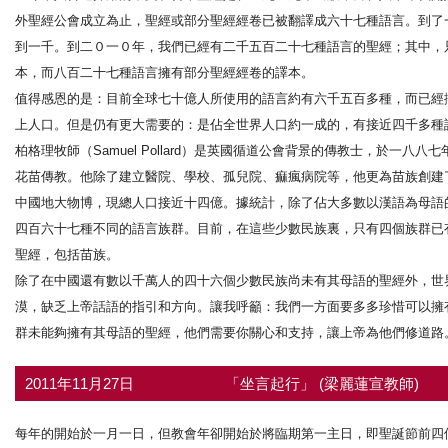
外聖經公會成立為止，聖經或部分聖經經卷已被翻譯成六十七種語言。到了
到一千。到二０一０年，我們已經有二千五百二十七種語言的聖經；其中，
本，而八百二十七種語言擁有部分聖經經卷的譯本。
值得感恩的是：目前全球七十億人所使用的語言約有六千五百多種，而已經
上人口。但是仍有更大需要的：是佔全世界人口約一成的，有接近四千多種
柏格理牧師（Samuel Pollard）是英國循道公會背景的傳教士，於
花苗傳教。他除了建立醫院、學校、孤兒院、痲瘋病院等，他更為苗族創建
中國地大物博，現總人口接近十四億。據統計，除了佔大多數以漢語為母語
四百六十七種不同的語言族群。目前，在這些少數民族裏，只有四個族群已
聖經，包括苗族。
除了在中國還有數以千萬人的四十六個少數民族尚未有其母語的聖經外，世
漠，缺乏上帝話語的指引和方向。讓我呼籲：我們一方面要多多珍惜可以擁
群未能夠擁有其母語的聖經，他們需要你關心和支持，讓上帝為他們修道路
2011年11月27日
「坐言起行」 (梁麗蓮宣教師)
每年的開始於一月一日，但教會年卻開始於將臨期第一主日，即聖誕節前四