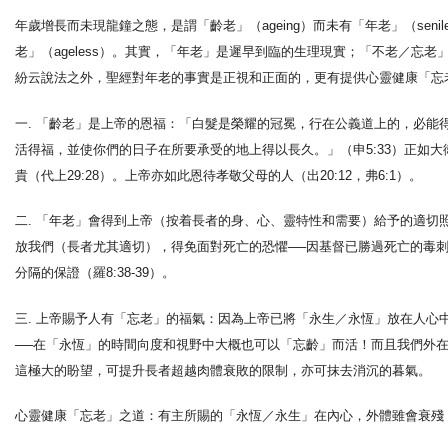
年歲增長而未現龍鐘之態，是謂「齡老」（ageing）而未有「年老」（se
老」（ageless）。其實，「年老」是遲早到臨的生理現實；「不老／
紛云說法之外，聖經對年老的事實是正視和正面的，更有提供心靈健康「忘
一. 「齡老」是上帝的恩福：「白髮是榮耀的冠冕，行在公義道上的，必能得
活得福，並使你們的日子在所要承受的地上得以長久。」（申5:33）正如大
貴（代上29:28）。上帝亦如此恩待孝敬父母的人（出20:12，弗6:1）。
二. 「年老」會得到上帝（按着長者的身、心、靈特性和需要）給予的適切照
放我們（長者尤其適切），得免面對死亡的恐懼──因基督已勝過死亡的毒刺（林
分隔的保證（羅8:38-39）。
三. 上帝賜予人有「忘老」的福氣：因為上帝已將「永生／永恆」放在人心
──在「永恆」的時間向度和視野中大概也可以「忘齡」而活！而且我們外在
這極大的盼望，可提升長者超越肉體衰敗的限制，亦可抹去消沉的暮氣。
心靈健康「忘老」之道：有主所賜的「永恆／永生」在內心，外體雖會衰殘