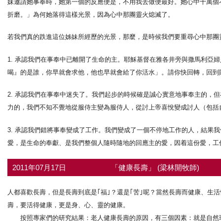
妹邀請她事奉時，她第一個的反應便是，不用我去做便最好。她心中十萬個
折磨。」為何她落得這樣光景，因為心中那團靈火熄滅了。
若我們真的跌進這位姊妹所經歷的光景，那麼，是時候我們要重尋心中那團
1. 承認我們在事奉中已離開了生命的主。耶穌基督在雅各井旁與撒馬利亞
喝』的是誰，你早就會求他，他也早就會給了你活水」。請你快回轉，回到
2. 承認我們在事奉中迷失了。我們起步的時候確是誠心實意地事奉主的，
力的，我們不知不覺地從服侍主變為服侍人，從討上帝喜悅變成討人（包括
3. 承認我們錯將事奉變成了工作。我們變成了一個不停地工作的人，結果
愛，是生命的奉獻、是我們整個人隨時隨地的回應主的愛，因着這份愛，工
2011年07月17日
「健康長壽」 (梁林開牧師)
人都喜歡長壽，但是長壽到底是｢福｣？還是｢苦｣呢？當然長壽而健康、生
壽，要活得健康，更是身、心、靈的健康。
按照專家們的研究結果：老人健康長壽的原因，有三個因素：就是自然環境