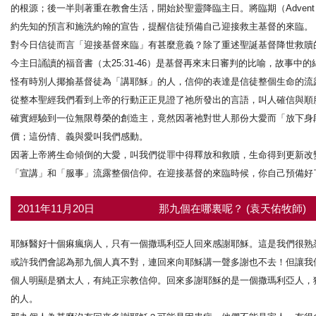
的根源；後一半則著重在教會生活，開始於聖靈降臨主日。將臨期（Adve
約先知的預言和施洗約翰的宣告，提醒信徒預備自己迎接救主基督的來臨。
對今日信徒而言「迎接基督來臨」有甚麼意義？除了重述聖誕基督降世救贖
今主日誦讀的福音書（太25:31-46）是基督再來末日審判的比喻，故事
怪有時別人揶揄基督徒為「講耶穌」的人，信仰的表達是信徒整個生命的流
從整本聖經我們看到上帝的行動正正見證了祂所發出的言語，叫人確信與順服。
確實經驗到一位無限尊榮的創造主，竟然因著祂對世人那份大愛而「放下身
價；這份情、義與愛叫我們感動。
因著上帝將生命傾倒的大愛，叫我們從罪中得釋放和救贖，生命得到更新改
「宣講」和「服事」流露整個信仰。在迎接基督的來臨時候，你自己預備好
2011年11月20日
那九個在哪裏呢？ (袁天佑牧師)
耶穌醫好十個痳瘋病人，只有一個撒瑪利亞人回來感謝耶穌。這是我們很熟
或許我們會認為那九個人真不對，連回來向耶穌講一聲多謝也不去！但讓我
個人明顯是猶太人，有純正宗教信仰。回來多謝耶穌的是一個撒瑪利亞人，
的人。