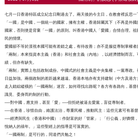
七月一日香港特區成立紀念日剛過去了。兩天後的今主日，在教會裡反思一
「一國」是中國，一個統一的國家，擁有主權，香港歸屬其下（不再是外國
國家，否則便是背棄「一國」的原則。叫香港中國人「愛國」合情合理。祖
民的情懷。
愛國卻不等於漠視本國可能有差錯之處，有待改善；亦不是服從專制掌權者
「兩制」本來指資本主義（香港）和社會主義（內地），以經濟體制而言。
績，但亦有缺失。
「兩制」實際上包括政制成份。中國式的社會主義是中央集權，一黨專政。
日益加強。兩個政制的差距越來越遠。香港本地亦有支持建制（中方及港方
走入錯綜縱橫的「一國兩制」迷宫，如何尋找出路呢？各方有各路向，基督
識見、委身而約制的行動。
──對中國，應支持，甚至「愛」──但拒絶被逼去愛黨，盲從專制者。
──在香港，珍惜自由，維護法治，尊重民權，推動民主：這些元素可有基
──經濟與民生（香港和中國）：作財富的好「管家」；「行公義，好憐憫
悅納人的禧年。」這些聖經上的指導是可落實的。
「一國兩制」是可行的，同道們共勉之！