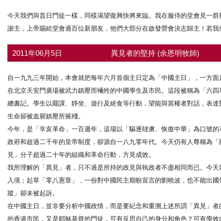
今天我們與昔日門徒一樣，同樣渴望復興快將來臨。我在服侍的堂會見一群
謝主，上帝賜給堂會過百位新朋友，他們大部分在啟發營會決志歸主！若我
2011年06月5日
異見者的堅持 (余恩明牧師)
自一九九三年開始，本會就把每年六月首個主日定為「中國主日」，一方面
在北京天安門廣場被武力鎮壓而犧牲的中國學生及市民。這段被稱為「六四
總書記。學生以罷課、靜坐、遊行及絕食等行動，望能與當權者對話，表達
生命卻被血腥鎮壓所摧殘。
今年，是「辛亥革命」一百週年，這場以「驅逐韃虜、恢復中華」為口號的
政府和超過二千年的皇帝制度，卻源自一八九零年代。今天仍有人尊稱為「
見」分子超過二十年的組織和革命行動，方見成效。
我所理解的「異見」者，只不過是所持的政見與執政者不盡相同而已。今天
入境；起草「零八憲章」，一份對中國民主期盼宣言的劉曉波，也不能出國
蹤」卻未被起訴。
在中國主日，並非要分析中國政情，而是要紀念和重溯上述所謂「異見」者
的香港市民，又是耶穌基督的門徒，可有反思自己的身分和角色？可有學效