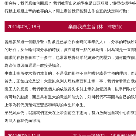
衝突時，我們應如何回應？ 我們教育出來的學生是口頭順服，懂得按標準
行動上順服上帝的教導的人？願上帝給我們智慧去作合宜的決定與行動！
2011年09月18日
棄自我成主旨 (林 津牧師)
曾經參加過一個獻身營（對象是已蒙召作全時間事奉的人），分享的時候所
的呼召，及至輪到我分享的時候，實在是有一點的難為情，因為我是一直都
轉眼間在教會事奉了十多年，也常常感覺到弟兄姊妹們的壓力，如何能在個
為這個原因而遲遲不敢接受福音。
事實上帝所要求我們放棄的，不是我們那些不良的嗜好或是世俗的理想，而
首先，正如出埃及記十六章以色列人埋怨摩西和上帝一事，我們會看重自我
園工人的反應，我們看重個人的成敗得失多於上帝的慈愛恩典，以爭鬥取代
有可無的點綴，而是具有重大的意義和能力的，好叫我們不再因為自己的限
上帝為我們所預備更豐盛和精彩的今生和永生。
弟兄姊妹們，就讓我們這天在上帝面前立下志向，努力放棄從自我中心而來
叫世人藉我們而得福。
2011年09月11日
「在九一一談饒恕」 (岑禹勤牧師