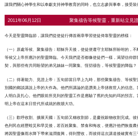
讓我們關心神學生和以奉獻支持神學教育的同時，也立志參與事奉，接受裝
2011年06月12日
聚集禱告等候聖靈，重新站立見證
今天是聖靈降臨節，讓我們從使徒行傳首兩章學習使徒倚靠聖靈的榜樣：
（一）原處等候、聚集禱告：耶穌升天後，使徒便遵守主耶穌所吩咐的，不
等候父上帝所應許的聖靈降臨。今天我們是否都像使徒們一樣，渴望信仰群
契，與那些有共同盼望的弟兄姊妹一同聚集、恆切禱告，等候聖靈的降臨？
（二）得著能力、見證上帝：五旬節當日早上九時，那些聚集禱告、等候聖
別國的鄉談講說上帝的大作為。他們所講論的是讚美上帝拯救世人的信息。
人明白及扎心。他們眼前所見到的聖靈工作是應驗了舊約先知約珥的預言。
明上帝在這末日世代所成就的救贖大功。
（三）歡呼收割、擴展天國：五旬節又稱收割節，是慶祝穀物收割完成。彼
色列民在經歷蝗災和旱災後，若百姓聚集、禁食和悔改，便應許他們恢復農作
將因聖靈像雨水降下帶來滋潤復興，得到豐收，而彼得這次講道後確實有三