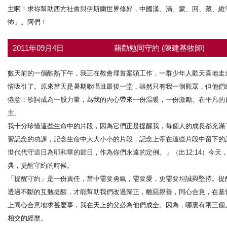
主啊！求祢幫助西方社會與伊斯蘭世界修好，中國漢、滿、蒙、回、藏、維
怖」。阿們！
2011年09月4日
藉勸勉同守約 (陳建基牧師)
數天前的一個酷熱下午，我正在教會埋首案頭工作，一群少年人歡天喜地走
情吸引了。原來當天是暑期歌唱班最後一堂，雖然只有我一個觀眾，但他們
倦意；歌詞成為一股力量，為我的內心帶來一份温暖，一份激勵。在平凡的
主。
我十分珍惜這些生命中的片段，因為它們正是提醒我，每個人的成長都充滿
習記念的功課，記念生命中大大小小的片段，記念上帝在這些片段中留下的
世代代守這日為耶和華的節日，作為你們永遠的定例。」（出12:14）今
典，提醒守約的時候。
「提醒守約」是一份責任，當中需要勇氣，需要愛，更需要坦誠與堅持。提
透過不斷的互勉提醒，才能幫助我們改過歸正，離惡親善，同心合意，在基
上同心合意地求甚麼事，我在天上的父必為他們成全。因為，哪裏有兩三個人奉
相交的經歷。