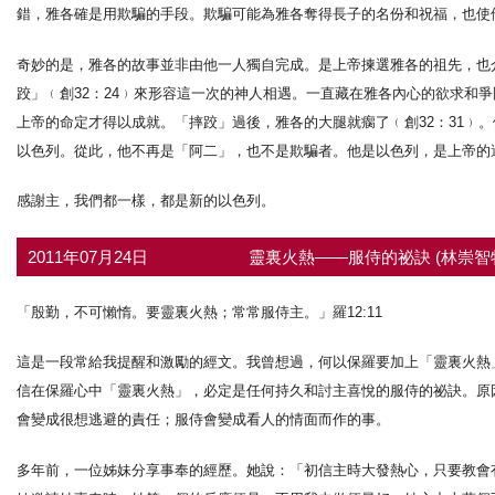
錯，雅各確是用欺騙的手段。欺騙可能為雅各奪得長子的名份和祝福，也使
奇妙的是，雅各的故事並非由他一人獨自完成。是上帝揀選雅各的祖先，也
跤」﹙創32：24﹚來形容這一次的神人相遇。一直藏在雅各內心的欲求和
上帝的命定才得以成就。「摔跤」過後，雅各的大腿就瘸了﹙創32：31﹚
以色列。從此，他不再是「阿二」，也不是欺騙者。他是以色列，是上帝的
感謝主，我們都一樣，都是新的以色列。
2011年07月24日
靈裏火熱——服侍的祕訣 (林崇智
「殷勤，不可懶惰。要靈裏火熱；常常服侍主。」羅12:11
這是一段常給我提醒和激勵的經文。我曾想過，何以保羅要加上「靈裏火熱
信在保羅心中「靈裏火熱」，必定是任何持久和討主喜悅的服侍的祕訣。原
會變成很想逃避的責任；服侍會變成看人的情面而作的事。
多年前，一位姊妹分享事奉的經歷。她說：「初信主時大發熱心，只要教會