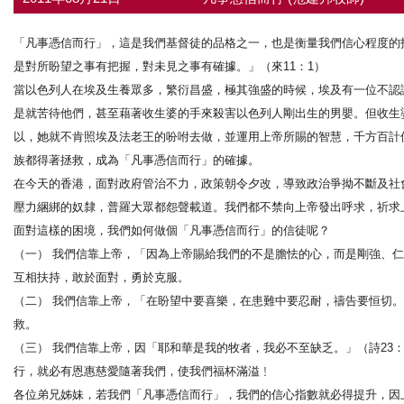
「凡事憑信而行」，這是我們基督徒的品格之一，也是衡量我們信心程度的
是對所盼望之事有把握，對未見之事有確據。」（來11：1）
當以色列人在埃及生養眾多，繁衍昌盛，極其強盛的時候，埃及有一位不認
是就苦待他們，甚至藉著收生婆的手來殺害以色列人剛出生的男嬰。但收生
以，她就不肯照埃及法老王的吩咐去做，並運用上帝所賜的智慧，千方百計
族都得著拯救，成為「凡事憑信而行」的確據。
在今天的香港，面對政府管治不力，政策朝令夕改，導致政治爭拗不斷及社
壓力綑綁的奴隸，普羅大眾都怨聲載道。我們都不禁向上帝發出呼求，祈求
面對這樣的困境，我們如何做個「凡事憑信而行」的信徒呢？
（一） 我們信靠上帝，「因為上帝賜給我們的不是膽怯的心，而是剛強、仁
互相扶持，敢於面對，勇於克服。
（二） 我們信靠上帝，「在盼望中要喜樂，在患難中要忍耐，禱告要恒切。
救。
（三） 我們信靠上帝，因「耶和華是我的牧者，我必不至缺乏。」（詩23
行，就必有恩惠慈愛隨著我們，使我們福杯滿溢﹗
各位弟兄姊妹，若我們「凡事憑信而行」，我們的信心指數就必得提升，因