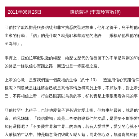
2011年06月26日
踐信蒙福 (李蕙玲宣教師)
亞伯拉罕獻以撒是很多信徒都非常熟悉的聖經故事；他年老得子，兒子對他
出來的行動，「信」的是什麼？就是耶和華給祂的應許——賜福給他與他的
至為歸」。
事實上，亞伯拉罕獻以撒的經歷，給歷世歷代的信徒留下的不單是深刻的印
的路是一條以信心實踐之路，而這也是一條蒙福之路。
上帝的心意，是要我們過一個蒙福的生命（約十:10），透過用信心實踐信
樣呢？問題就是往往將自己或是其他事情放得高於上帝，不願放手，對上帝
己，不再相信上帝，行自己眼裏以為美的事，卻其實是上帝眼裏看為惡的事
亞伯拉罕年老得子，也許他愛兒子更甚過於愛上帝。但故事的最後，就是他
帝。弟兄姊妹，「踐信蒙福」就是上帝要教導我們的功課，是需要不斷學習的
如何選擇呢？「不要愛世界和世界上的東西，若有人愛世界，愛父的心就不在
入蒙福的生活中。神是願意我們彼此互勵互勉，同走信心路，無論處境如何