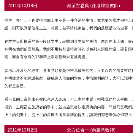
2011年10月9日
仰望主恩典 (任遠輝宣教師)
信主十多年，一直覺得信靠上主不是一件容易的事情，究竟要怎樣才稱得上
話，則可以算是信靠上主；相反，若事情結束後，我們的反應是沾沾自喜，
在本主日所揀選的第一段經文中，記載到金牛贖的事情，摩西在山上四十晝
神明在他們前面引路。我們不用特別覺得當時的以色列人頑梗悖逆，硬着頸
明，而自有永有的耶和華上帝則暫時未有被考慮。
參考出埃及記的經文，會看見領袖是很容易被埋怨的，只要百姓的需要暫時
神明雖然不能保證甚麼，卻成為人信靠的對象，事情順利的話，大可以說神
的都是自己。
看不見的上帝則未有被以色列人認識，但上主的本質正挑戰我們的人生觀，
盛的，主權卻在施恩者的手中，並由施恩者決定恩典的內容，問題只是我們
上主的創造中、從上主的角度去衡量事情的得失，讓我們都憑着信心仰望上
2011年10月2日
全方位合一 (余勝意牧師)