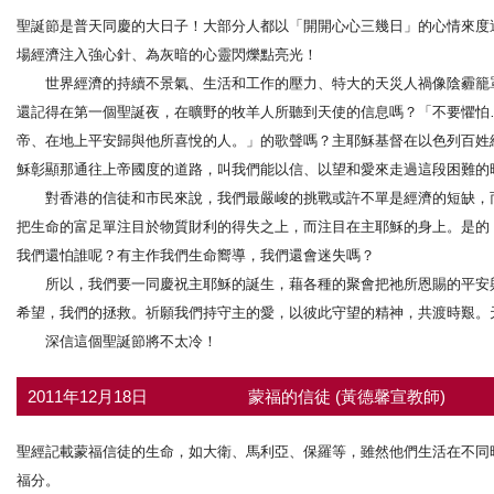
聖誕節是普天同慶的大日子！大部分人都以「開開心心三幾日」的心情來度
場經濟注入強心針、為灰暗的心靈閃爍點亮光！
世界經濟的持續不景氣、生活和工作的壓力、特大的天災人禍像陰霾籠罩
還記得在第一個聖誕夜，在曠野的牧羊人所聽到天使的信息嗎？「不要懼怕
帝、在地上平安歸與他所喜悅的人。」的歌聲嗎？主耶穌基督在以色列百姓
穌彰顯那通往上帝國度的道路，叫我們能以信、以望和愛來走過這段困難的
對香港的信徒和市民來說，我們最嚴峻的挑戰或許不單是經濟的短缺，而
把生命的富足單注目於物質財利的得失之上，而注目在主耶穌的身上。是的
我們還怕誰呢？有主作我們生命嚮導，我們還會迷失嗎？
所以，我們要一同慶祝主耶穌的誕生，藉各種的聚會把祂所恩賜的平安與
希望，我們的拯救。祈願我們持守主的愛，以彼此守望的精神，共渡時艱。
深信這個聖誕節將不太冷！
2011年12月18日
蒙福的信徒 (黃德馨宣教師)
聖經記載蒙福信徒的生命，如大衛、馬利亞、保羅等，雖然他們生活在不同
福分。