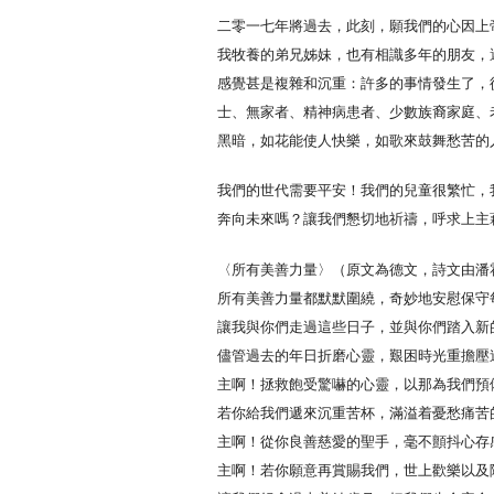
二零一七年將過去，此刻，願我們的心因上帝
我牧養的弟兄姊妹，也有相識多年的朋友，
感覺甚是複雜和沉重：許多的事情發生了，
士、無家者、精神病患者、少數族裔家庭、
黑暗，如花能使人快樂，如歌來鼓舞愁苦的
我們的世代需要平安！我們的兒童很繁忙，
奔向未來嗎？讓我們懇切地祈禱，呼求上主
〈所有美善力量〉（原文為德文，詩文由潘霍華[Dirt
所有美善力量都默默圍繞，奇妙地安慰保守
讓我與你們走過這些日子，並與你們踏入新
儘管過去的年日折磨心靈，艱困時光重擔壓
主啊！拯救飽受驚嚇的心靈，以那為我們預
若你給我們遞來沉重苦杯，滿溢着憂愁痛苦
主啊！從你良善慈愛的聖手，毫不顫抖心存
主啊！若你願意再賞賜我們，世上歡樂以及