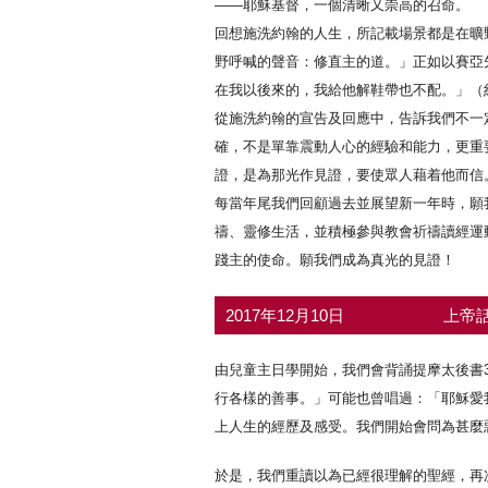
——耶穌基督，一個清晰又崇高的召命。
回想施洗約翰的人生，所記載場景都是在曠
野呼喊的聲音：修直主的道。」正如以賽亞
在我以後來的，我給他解鞋帶也不配。」（約
從施洗約翰的宣告及回應中，告訴我們不一
確，不是單靠震動人心的經驗和能力，更重
證，是為那光作見證，要使眾人藉着他而信。
每當年尾我們回顧過去並展望新一年時，願
禱、靈修生活，並積極參與教會祈禱讀經運
踐主的使命。願我們成為真光的見證！
2017年12月10日
上帝話
由兒童主日學開始，我們會背誦提摩太後書3
行各樣的善事。」可能也曾唱過：「耶穌愛
上人生的經歷及感受。我們開始會問為甚麼
於是，我們重讀以為已經很理解的聖經，再