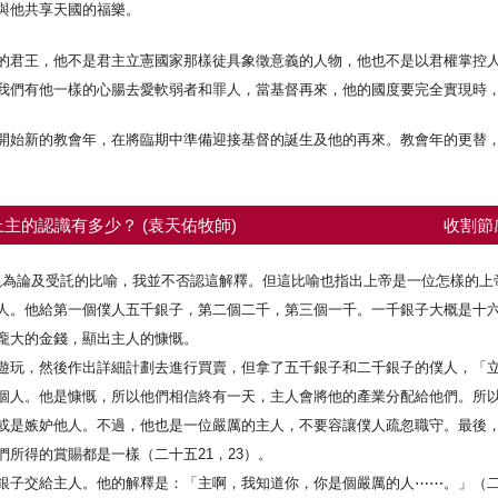
與他共享天國的福樂。
的君王，他不是君主立憲國家那樣徒具象徵意義的人物，他也不是以君權掌控
我們有他一樣的心腸去愛軟弱者和罪人，當基督再來，他的國度要完全實現時
開始新的教會年，在將臨期中準備迎接基督的誕生及他的再來。教會年的更替
主的認識有多少？ (袁天佑牧師)
收割節
被視為論及受託的比喻，我並不否認這解釋。但這比喻也指出上帝是一位怎樣的上
人。他給第一個僕人五千銀子，第二個二千，第三個一千。一千銀子大概是十
龐大的金錢，顯出主人的慷慨。
遊玩，然後作出詳細計劃去進行買賣，但拿了五千銀子和二千銀子的僕人，「立
個人。他是慷慨，所以他們相信終有一天，主人會將他的產業分配給他們。所
或是嫉妒他人。不過，他也是一位嚴厲的主人，不要容讓僕人疏忽職守。最後
所得的賞賜都是一樣（二十五21，23）。
銀子交給主人。他的解釋是：「主啊，我知道你，你是個嚴厲的人⋯⋯。」（二