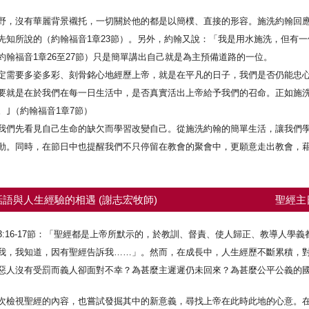
野，沒有華麗背景襯托，一切關於他的都是以簡樸、直接的形容。施洗約翰回
先知所說的（約翰福音1章23節）。另外，約翰又說：「我是用水施洗，但有
翰福音1章26至27節）只是簡單講出自己就是為主預備道路的一位。
定需要多姿多彩、刻骨銘心地經歷上帝，就是在平凡的日子，我們是否仍能忠
要就是在於我們在每一日生活中，是否真實活出上帝給予我們的召命。正如施洗
｣（約翰福音1章7節）
我們先看見自己生命的缺欠而學習改變自己。從施洗約翰的簡單生活，讓我們
動。同時，在節日中也提醒我們不只停留在教會的聚會中，更願意走出教會，
語與人生經驗的相遇 (謝志宏牧師)
聖經主
:16-17節：「聖經都是上帝所默示的，於教訓、督責、使人歸正、教導人學
我，我知道，因有聖經告訴我……」。然而，在成長中，人生經歷不斷累積，
惡人沒有受罰而義人卻面對不幸？為甚麼主遲遲仍未回來？為甚麼公平公義的
次檢視聖經的內容，也嘗試發掘其中的新意義，尋找上帝在此時此地的心意。