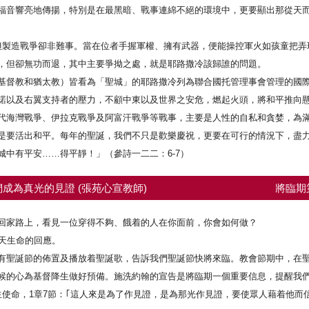
福音響亮地傳揚，特別是在最黑暗、戰事連綿不絕的環境中，更要顯出那從天
製造戰爭卻非難事。當在位者手握軍權、擁有武器，便能操控軍火如孩童把弄
，但卻無功而退，其中主要爭拗之處，就是耶路撒冷該歸誰的問題。
督教和猶太教）皆看為「聖城」的耶路撒冷列為聯合國托管理事會管理的國際
諾以及右翼支持者的壓力，不顧中東以及世界之安危，燃起火頭，將和平推向
海灣戰爭、伊拉克戰爭及阿富汗戰爭等戰事，主要是人性的自私和貪婪，為滿
是要活出和平。每年的聖誕，我們不只是歡樂慶祝，更要在可行的情況下，盡
有平安……得平靜！」（參詩一二二：6-7）
成為真光的見證 (張苑心宣教師)
將臨期
回家路上，看見一位穿得不夠、餓着的人在你面前，你會如何做？
一天生命的回應。
有聖誕節的佈置及播放着聖誕歌，告訴我們聖誕節快將來臨。教會節期中，在
候的心為基督降生做好預備。施洗約翰的宣告是將臨期一個重要信息，提醒我
的人生使命，1章7節：｢這人來是為了作見證，是為那光作見證，要使眾人藉着他