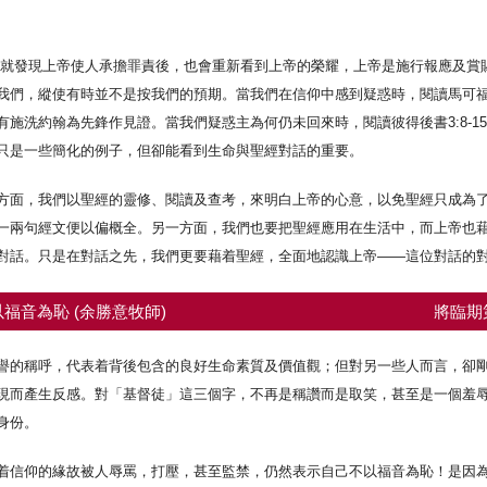
11，就發現上帝使人承擔罪責後，也會重新看到上帝的榮耀，上帝是施行報應及
們，縱使有時並不是按我們的預期。當我們在信仰中感到疑惑時，閱讀馬可福音
施洗約翰為先鋒作見證。當我們疑惑主為何仍未回來時，閱讀彼得後書3:8-1
只是一些簡化的例子，但卻能看到生命與聖經對話的重要。
方面，我們以聖經的靈修、閱讀及查考，來明白上帝的心意，以免聖經只成為
一兩句經文便以偏概全。另一方面，我們也要把聖經應用在生活中，而上帝也
對話。只是在對話之先，我們更要藉着聖經，全面地認識上帝——這位對話的
福音為恥 (余勝意牧師)
將臨期
譽的稱呼，代表着背後包含的良好生命素質及價值觀；但對另一些人而言，卻
現而產生反感。對「基督徒」這三個字，不再是稱讚而是取笑，甚至是一個羞
身份。
着信仰的緣故被人辱罵，打壓，甚至監禁，仍然表示自己不以福音為恥！是因