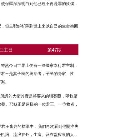
，使保羅深深明白到他已經不再是罪的奴僕，
配，但主耶穌卻降到世上來以自己的生命換回
王主日
第47期
。雖然今日世界上仍有一些國家奉行君主制，
時君王是其子民的統治者，子民的身家、性
答案。
這裏所講的大衛其實是將要來的彌賽亞，即救贖
牧養。耶穌正是這樣的一位君王、一位牧者，
督君王審判的標準中，我們再次看到他關注失
些飢渴、流浪在外，生病、及在監獄裏的人，