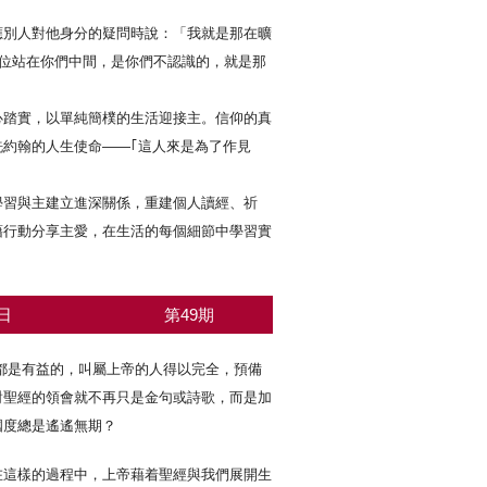
應別人對他身分的疑問時說：「我就是那在曠
一位站在你們中間，是你們不認識的，就是那
心踏實，以單純簡樸的生活迎接主。信仰的真
約翰的人生使命——｢這人來是為了作見
學習與主建立進深關係，重建個人讀經、祈
藉行動分享主愛，在生活的每個細節中學習實
日
第49期
義都是有益的，叫屬上帝的人得以完全，預備
對聖經的領會就不再只是金句或詩歌，而是加
國度總是遙遙無期？
在這樣的過程中，上帝藉着聖經與我們展開生