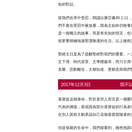
命的對話。
當我們在罪中受罰，閱讀以賽亞書40:1-
們不會在受罰中被放棄，因為主始終仍牧養我
是一個獨立的故事，而是有先知的預言，也有
就更要積極地過聖潔敬虔的生活。以上雖然
聖經主日是為了提醒聖經對我們的重要。一
文下理、時代背景、文學體裁等，而只引用
哀樂、悲歡離合，主都知道、更願意與我們
2017年12月3日
我不以
基督徒這個身份，對於某些人而言是一個榮
代表的價值，甚或因為部分基督徒的行為表
在別人面前主動承認自己這個基督跟隨者的
但從保羅的生命中，我們卻看到，雖然他因