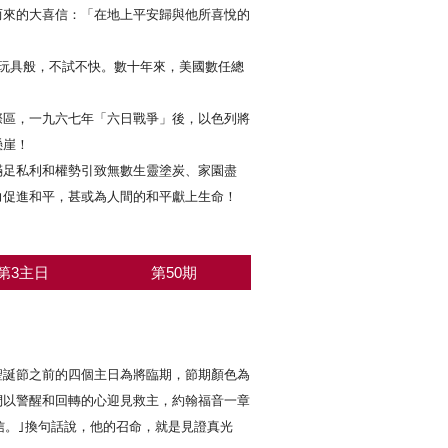
而來的大喜信：「在地上平安歸與他所喜悅的
玩具般，不試不快。數十年來，美國數任總
區，一九六七年「六日戰爭」後，以色列將
懸崖！
足私利和權勢引致無數生靈塗炭、家園盡
力促進和平，甚或為人間的和平獻上生命！
第3主日
第50期
聖誕節之前的四個主日為將臨期，節期顏色為
們以警醒和回轉的心迎見救主，約翰福音一章
而信。｣換句話說，他的召命，就是見證真光