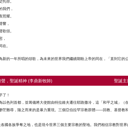
交托你。
的我們，
夜照耀。
聲響，
聲歌頌。
慰，
同在。
為新的一年所唱的頌歌，為未來的世界我們繼續期盼上帝的同在，「直到它的
聲，聖誕精神 (李鼎新牧師)
聖誕主
平了！
以色列首都，並籌備將大使館由特拉維夫遷往耶路撒冷，這「和平之城」（在
渺茫難尋，隨之而來的是暴力重現。三個亞伯拉罕宗教群體——回教、基督教
各國各族爭奪之地，也是現今世界三個主要宗教的聖地。我們相信宗教對世界