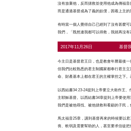
沒有放棄他，反而拯救並使用他成為傳福音
而是通過基督成為了義的奴僕，因着上主的
有時當一個人覺得自己已經到了沒有甚麼可
我們，「既然連我都可以得救，我就再沒有
2017年11月26日
基督我
今主日是基督君王日，也是教會年曆最後一
但我們比較熟悉的君主制國家都奉行君主立
命、財產基本上都在君王的主權掌控之下。
以西結書34:23-24提到上帝要立大衛
主耶穌基督。以西結書34章提到上帝要使
我們是被他尋找、被他拯救和看顧的子民，
馬太福音25章，講到基督再來的時候要以
喪、軟弱及需要幫助的人，甚至要求信徒把