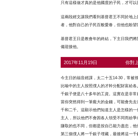
只有這樣做才真的是他國度的子民，才可以
這兩段經文讓我們看到基督君王不同於地上
者，他對自己的子民百般愛眷，但他也盼望
基督君王日是教會年的終結，下主日我們將
備迎接他。
2017年11月19日
你對上
今主日的福音經課，太二十五14-30，常
比喻中的主人按照僕人的才幹分配財富給各
千銀子便是八十多年的工資。這實在是非常
當你突然得到一筆龐大的金錢，可能會先去
千和二千。這顯示他們知道主人是怎樣的一
主人，所以他們不會因各人領受不同而紛爭
賺取的也不同，但都是按自己能力盡忠，他們
第三個僕人將一千銀子埋藏，最後將這一千