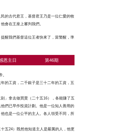
人民的古代君王，基督君王乃是一位仁愛的牧
，他會在王座上審判我們。
，提醒我們基督這位王者快來了，當警醒，準
感恩主日
第46期
帝。
六年的工資，二千銀子是三十二年的工資，五
刻」拿去做買賣（二十五16），各能賺了五
以他們已早作投資計劃。他是一位知人善用的
，他也是一位公平的主人。各人領受不同，所
十五24）既然他知道主人是嚴厲的人，他更