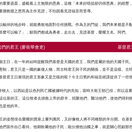
的重要器皿，盛載着上主無限的恩典，這種「本來好唔掂卻仍得恩典」的經歷
重價救贖之恩而為主作見證，不怕因着見證福音而受辱。
以輸掉的地步時，就能勇敢地面對任何挑戰。作為主的門徒，我們本來都是不
甚麼可以輸了」，願我們都成為勇者，走出去，見證基督，榮耀主名。阿們。
們的君王 (麥衛華會吏)
基督君
個主日，在一年終結時提醒我們基督是天國的君王，我們是屬於他的天國子民
憲制，君王只是一國的象徵人物，而古時君王與子民的關係，並不是這樣。古
基督君王日展現的君王形象又是怎樣的呢？今主日舊約和福音經課提供了一些
作王、作牧人，以西結是以色列民亡國被擄時代的先知，當時大衛王朝已歿，所以
用這位新的王、這位牧者去拯救上帝的群羊，招聚他們、醫治他們，使他們得到
也是他的羊。
君王的姿態坐在榮耀的寶座上審判萬民，又好像牧人將不同種類的羊分開。在基
他們當作自己看待。他期盼屬他的子民，能分擔他治國之事，就是關心照顧那