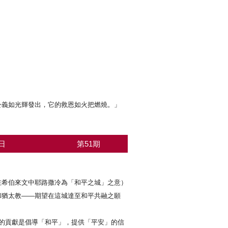
公義如光輝發出，它的救恩如火把燃燒。」
日
第51期
希伯來文中耶路撒冷為「和平之城」之意）
和猶太教——期望在這城達至和平共融之願
的貢獻是倡導「和平」，提供「平安」的信