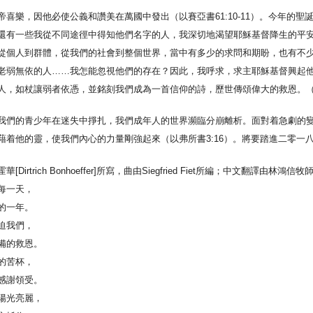
喜樂，因他必使公義和讚美在萬國中發出（以賽亞書61:10-11）。今年的
還有一些我從不同途徑中得知他們名字的人，我深切地渴望耶穌基督降生的平
從個人到群體，從我們的社會到整個世界，當中有多少的求問和期盼，也有不
老弱無依的人……我怎能忽視他們的存在？因此，我呼求，求主耶穌基督興起
人，如杖讓弱者依憑，並銘刻我們成為一首信仰的詩，歷世傳頌偉大的救恩。
我們的青少年在迷失中掙扎，我們成年人的世界瀕臨分崩離析。面對着急劇的
藉着他的靈，使我們內心的力量剛強起來（以弗所書3:16）。將要踏進二零一
rich Bonhoeffer]所寫，曲由Siegfried Fiet所編；中文翻譯由林鴻信牧
每一天，
的一年。
迫我們，
備的救恩。
的苦杯，
感謝領受。
陽光亮麗，