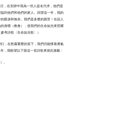
聖誕日，在安靜中我為一些人提名代求，他們是
安臨到他們和他們的家人。回望這一年，我的
少的眼淚和無奈。我們是多麼的困苦！在囚人
他的身體（教會），使我們的生命如光來照耀
（參考詩歌〈生命如光歌〉）
變幻，在愁霧重壓的當下，我們仍能懷着勇氣
八年，我盼望以下面這一首詩歌來彼此激勵：
師）。