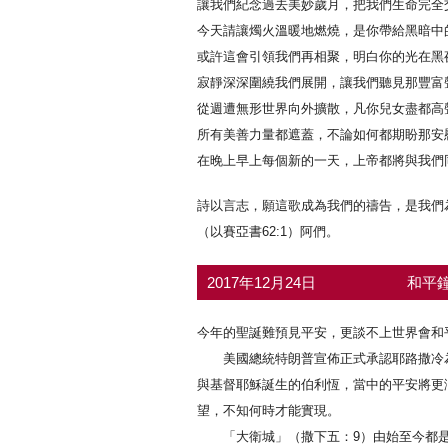
讓我們紀念過去美妙歲月，把我們生命完全
今天請讓燭火溫暖地燃燒，是你帶給黑暗中
或許這會引領我們再相聚，明白你的光在黑
寂靜深深圍繞我們展開，讓我們聽見那豐富
從週遭無形世界向外擴散，凡你兒女盡都高
所有美善力量都遮蓋，不論如何都期盼那安
在晚上早上每個新的一天，上帝都將與我們
詩以言志，願這歌成為我們的禱告，是我們
（以賽亞書62:1）阿們。
2017年12月24日
和平鐘
今年的聖誕難預見平安，更談不上世界會和
美國總統特朗普宣佈正式承認耶路撒冷為
與基督耶穌誕生的伯利恆，當中的平安將更
望，不知何時才能實現。
「大衛城」（撒下五：9）由始至今都是