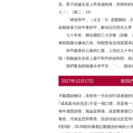
息。聖子的誕生是上帝道成肉身，把和好的
人！」（路二：14）
「締造和平」（太五：9）是艱難的，但
統都曾著力於中東和平，解決以巴世代之爭
七十年前，聯合國把三大宗教（回教、基
東耶路撒冷據為己有。特朗普為兌現競選承
和平建基於公義和仁愛。上世紀九十年代
毀！耶穌誕生在世上最不和平的伯利恆，就
我們要為耶路撒冷求平安：「……願你城中
2017年12月17日
願我們
天氣開始轉涼，若然有一天在你忙碌過後的
｢成為真光的見證｣不是一個口號，而是每
每年感恩節後，無論是商場，或是教會都已
紫色，代表反思和尊貴，告訴信徒以反思等
6至8節，19-28節內裏都記載施洗約翰