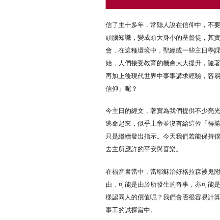
信了主十多年，常聽人說在信仰中，不
頭腦知識，變成頭大身小的基督徒，其
會，在這種環境中，聖經或一些主日學
始，人們接受教育的機會大大提升，隨
再加上後現代世界中事事講求經驗，容
信仰」呢？
今主日的經文，著實為我們提供不少亮
逃命起來，似乎上帝並沒有給這位「得
只是繼續發出指示。今天我們若能保持
去主所應許的平安與喜樂。
在福音書當中，當耶穌治好格拉森被鬼
由，可能是由於所發生的奇事，亦可能
樣認同人的價值呢？我們會否很容易計
事工的試探當中。