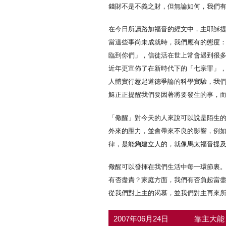
錢財不是不義之財，但無論如何，我們
在今日所讀路加福音的經文中，主耶穌
當這些事尚未成就時，我們應有的態度
臨到你們」，信徒活在世上常會遇到很
近年更宣佈了在新時代下的「七宗罪」
人體實行惹起道德爭論的科學實驗，我
穌正正提醒我們要因著將要發生的事，
「儆醒」對今天的人來說可以說是陌生
外來的壓力，並會帶來不良的影響，例
律，是能夠建立人的，就像馬太福音提
儆醒可以發揮在我們生活中每一環節裏
有否盡責？家庭方面，我們有否負起當
從我們對上主的渴慕，並我們對主再來
2007年06月24日
靠主大能