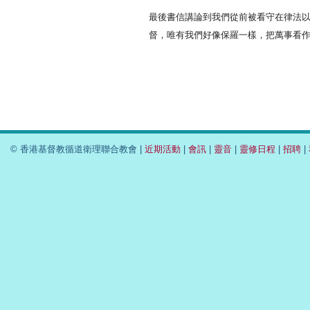
最後書信講論到我們從前被看守在律法
督，唯有我們好像保羅一樣，把萬事看
© 香港基督教循道衛理聯合教會 |
近期活動
|
會訊
|
靈音
|
靈修日程
|
招聘
|