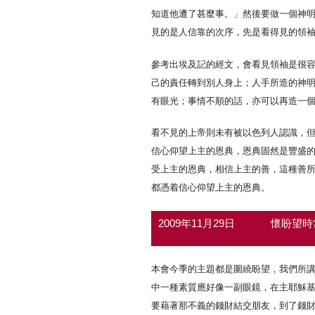
知道他遭了甚麼事。」然後要做一個神
見的是人信靠的次序，先是看得見的領
參考出埃及記的經文，會看見領袖是很
己的責任轉到別人身上；人手所造的神
有眼光；事情不順的話，亦可以再造一
看不見的上帝則未有被以色列人認識，
信心仰望上主的恩典，恩典固然是豐盛
受上主的恩典，相信上主的善，這種善
都憑着信心仰望上主的恩典。
2009年11月29日
懷盼望時
本會今季的主題都是圍繞盼望，我們所
中一種素質應好像一副眼鏡，在主耶穌
要藉著那不義的錢財結交朋友，到了錢財