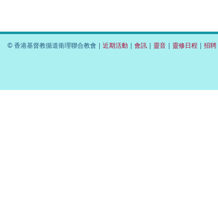
© 香港基督教循道衛理聯合教會 |
近期活動
|
會訊
|
靈音
|
靈修日程
|
招聘