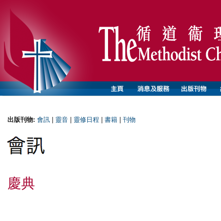
出版刊物:
會訊
|
靈音
|
靈修日程
|
書籍
|
刊物
慶典