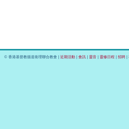
© 香港基督教循道衛理聯合教會 |
近期活動
|
會訊
|
靈音
|
靈修日程
|
招聘
|