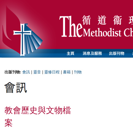
出版刊物:
會訊
|
靈音
|
靈修日程
|
書籍
|
刊物
教會歷史與文物檔
案