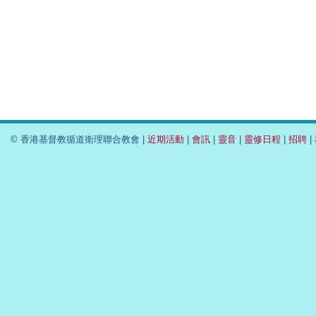
© 香港基督教循道衛理聯合教會 |
近期活動
|
會訊
|
靈音
|
靈修日程
|
招聘
|