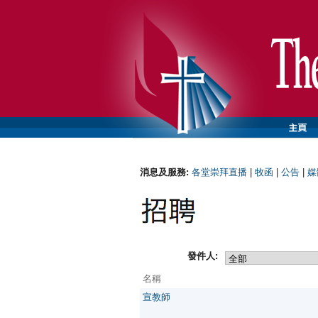
消息及服務:
各堂崇拜直播
|
牧函
|
公告
|
媒
發件人:
名稱
宣教師