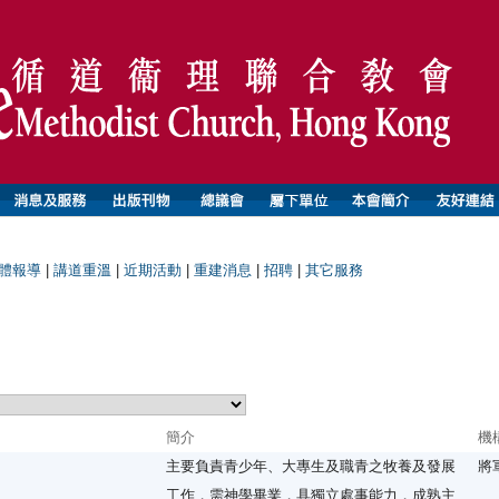
體報導
|
講道重溫
|
近期活動
|
重建消息
|
招聘
|
其它服務
簡介
機
主要負責青少年、大專生及職青之牧養及發展
將
工作，需神學畢業，具獨立處事能力，成熟主