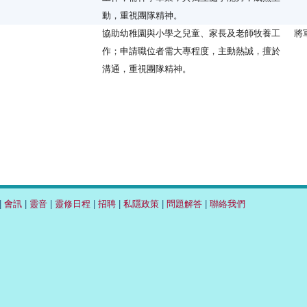
動，重視團隊精神。
協助幼稚園與小學之兒童、家長及老師牧養工
將
作；申請職位者需大專程度，主動熱誠，擅於
溝通，重視團隊精神。
|
會訊
|
靈音
|
靈修日程
|
招聘
|
私隱政策
|
問題解答
|
聯絡我們