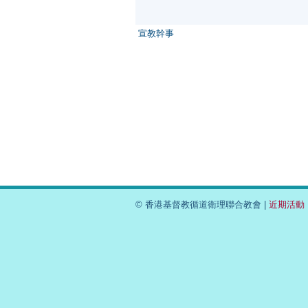
宣教幹事
© 香港基督教循道衛理聯合教會 |
近期活動