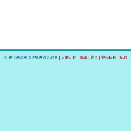
© 香港基督教循道衛理聯合教會 |
近期活動
|
會訊
|
靈音
|
靈修日程
|
招聘
|