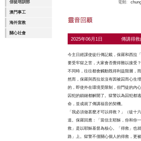
信徒培訓部
電郵:
chun
澳門事工
海外宣教
關心社會
2025年06月1日
傳講得救
今主日經課使徒行傳記載，保羅和西拉
要受牢獄之苦，大家會否覺得難以接受
不同時，往往都會觸動既得利益階層，
然而，保羅與西拉並沒有因被囚而心生
的，即使外在環境受限制，但門徒的內
囚犯的鎖鏈都解開了。獄警以為囚犯都
命，並成就了傳講福音的契機。
「我必須做甚麼才可以得救？」（徒十六
道。保羅回應：「當信主耶穌，你和你一
救」是以耶穌基督為核心。「得救」也
路」上。獄警不僅關心個人的得救，更