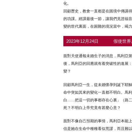
化。
回顧歷史，教會一直都是在困境中傳講
的功課。經課最後一節，讓我們見證福
變的世代裏面，在困難的境況當中，竭
2023年12月24日
假使世界
面對天使通報未婚生子的消息，馬利亞第
後，馬利亞的回應就有着突破性的進展：
變？
回顧馬利亞一生，從未婚懷孕到誕下耶
命中突如其來的變化一直都不明白。馬
白……把這一切的事都存在心裏」（路二
死？不明白上帝究竟有甚麼心意？
面對不像自己預期的事情，馬利亞本能
信是她在生命中種種看似荒謬，而且難