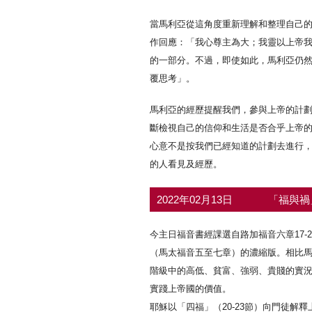
當馬利亞從這角度重新理解和整理自己
作回應：「我心尊主為大；我靈以上帝我
的一部分。不過，即使如此，馬利亞仍
覆思考」。
馬利亞的經歷提醒我們，參與上帝的計
斷檢視自己的信仰和生活是否合乎上帝
心意不是按我們已經知道的計劃去進行
的人看見及經歷。
2022年02月13日
「福與禍
今主日福音書經課選自路加福音六章17-
（馬太福音五至七章）的濃縮版。相比
階級中的高低、貧富、強弱、貴賤的實
實踐上帝國的價值。
耶穌以「四福」（20-23節）向門徒