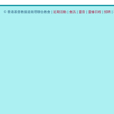
© 香港基督教循道衛理聯合教會 |
近期活動
|
會訊
|
靈音
|
靈修日程
|
招聘
|