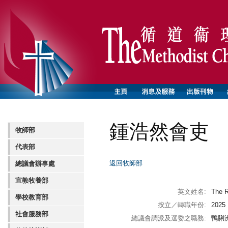
鍾浩然會吏
牧師部
代表部
返回牧師部
總議會辦事處
宣教牧養部
英文姓名:
The 
學校教育部
按立／轉職年份:
2025
社會服務部
總議會調派及選委之職務:
鴨脷