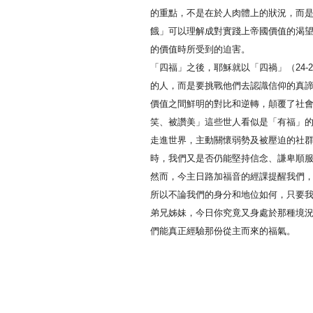
的重點，不是在於人肉體上的狀況，而
餓」可以理解成對實踐上帝國價值的渴
的價值時所受到的迫害。
「四福」之後，耶穌就以「四禍」（24
的人，而是要挑戰他們去認識信仰的真
價值之間鮮明的對比和逆轉，顛覆了社
笑、被讚美」這些世人看似是「有福」
走進世界，主動關懷弱勢及被壓迫的社
時，我們又是否仍能堅持信念、謙卑順
然而，今主日路加福音的經課提醒我們
所以不論我們的身分和地位如何，只要
弟兄姊妹，今日你究竟又身處於那種境
們能真正經驗那份從主而來的福氣。