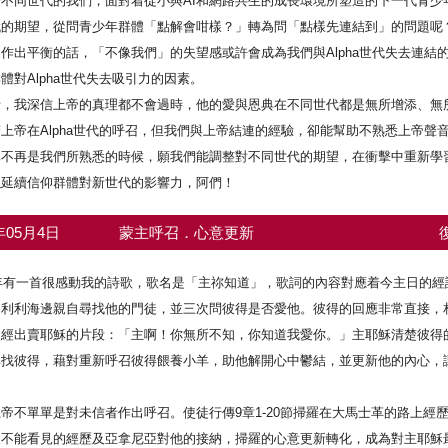
於不同世代的我們，面對着從小與AI和網路共生的成長環境所塑造的下一代青少
代的期望，從問青少年群體「點解會咁樣？」轉為問「點樣先連結到」的問題呢
作出平衡的話，「不像我們」的失望感或許會成為我們與Alpha世代失去連結
體對Alpha世代失去吸引力的因素。
者，我深信上帝的真理都不會過時，他的愛與恩典在不同世代都是無所增添、無
上帝在Alpha世代的呼召，但我們與上帝結連的經驗，卻能幫助不熟悉上帝聲
已不再是我們所熟悉的時候，願我們能調整對不同世代的期望，在衝擊中重新學
以延續信仰群體對新世代的影響力，阿們！
5年05月4日
蒙主呼召．心意更新
3年有一首很感動我的詩歌，歌名是「主祢知道」，歌詞的內容對應着今主日的經課
加利利海邊親自尋找他的門徒，並三次問彼得是否愛他。彼得的回應非常直接，
曾經出賣耶穌的片段：「主啊！你無所不知，你知道我愛你。」主耶穌清楚彼得
尋找彼得，藉對重新呼召彼得餵養小羊，助他解開心中鬱結，並更新他的內心，
帝不單單是對未信者作出呼召。使徒行傳9章1-20節掃羅在大馬士革的路上經
天不能看見的經歷及亞拿尼亞對他的接納，掃羅的心意更新轉化，成為對主耶穌