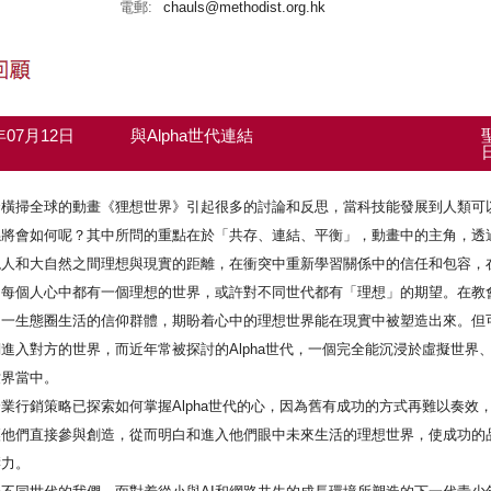
電郵:
chauls@methodist.org.hk
6年07月12日
與Alpha世代連結
套橫掃全球的動畫《狸想世界》引起很多的討論和反思，當科技能發展到人類可
係將會如何呢？其中所問的重點在於「共存、連結、平衡」，動畫中的主角，透
現人和大自然之間理想與現實的距離，在衝突中重新學習關係中的信任和包容，
，每個人心中都有一個理想的世界，或許對不同世代都有「理想」的期望。在教
同一生態圈生活的信仰群體，期盼着心中的理想世界能在現實中被塑造出來。但
進入對方的世界，而近年常被探討的Alpha世代，一個完全能沉浸於虛擬世界
世界當中。
業行銷策略已探索如何掌握Alpha世代的心，因為舊有成功的方式再難以奏效，
讓他們直接參與創造，從而明白和進入他們眼中未來生活的理想世界，使成功的
響力。