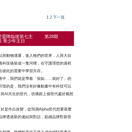
1
2
下一頁
聖靈降臨後第七主
第28期
日 青少年主日
以與動物溝通，進入牠們的世界，人與大自
過科技偽裝成一隻河狸，在守護理想的過程
在彼此的需要中學習共存。
會中，我們就是帶着「假如……就好了」的
可惜的是，我們沒有好像動畫中有科技可以
、與AI共生的世代，彷彿跟上個世代處於截然
於是作出改變，從預測Alpha世代想要甚麼
品牌透過新的連結與對話，延續品牌對新世