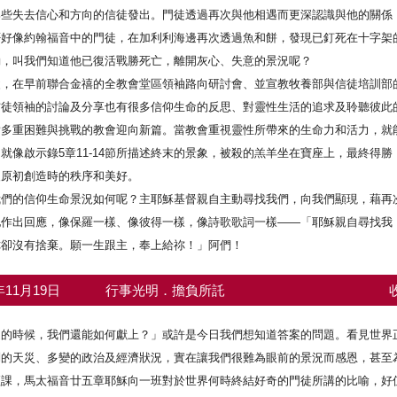
那些失去信心和方向的信徒發出。門徒透過再次與他相遇而更深認識與他的關係
否好像約翰福音中的門徒，在加利利海邊再次透過魚和餅，發現已釘死在十字架
動，叫我們知道他已復活戰勝死亡，離開灰心、失意的景況呢？
父，在早前聯合金禧的全教會堂區領袖路向研討會、並宣教牧養部與信徒培訓部
信徒領袖的討論及分享也有很多信仰生命的反思、對靈性生活的追求及聆聽彼此
對多重困難與挑戰的教會迎向新篇。當教會重視靈性所帶來的生命力和活力，就
就像啟示錄5章11-14節所描述終末的景象，被殺的羔羊坐在寶座上，最終得
復原初創造時的秩序和美好。
我們的信仰生命景況如何呢？主耶穌基督親自主動尋找我們，向我們顯現，藉再
他作出回應，像保羅一樣、像彼得一樣，像詩歌歌詞一樣——「耶穌親自尋找我
你卻沒有捨棄。願一生跟主，奉上給祢！」阿們！
3年11月19日
行事光明．擔負所託
乏的時候，我們還能如何獻上？」或許是今日我們想知道答案的問題。看見世界
別的天災、多變的政治及經濟狀況，實在讓我們很難為眼前的景況而感恩，甚至
經課，馬太福音廿五章耶穌向一班對於世界何時終結好奇的門徒所講的比喻，好