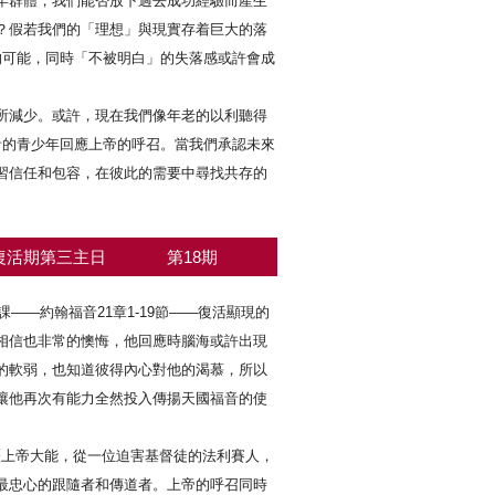
年群體，我們能否放下過去成功經驗而產生
？假若我們的「理想」與現實存着巨大的落
的可能，同時「不被明白」的失落感或許會成
所減少。或許，現在我們像年老的以利聽得
音的青少年回應上帝的呼召。當我們承認未來
習信任和包容，在彼此的需要中尋找共存的
復活期第三主日
第18期
——約翰福音21章1-19節——復活顯現的
相信也非常的懊悔，他回應時腦海或許出現
的軟弱，也知道彼得內心對他的渴慕，所以
讓他再次有能力全然投入傳揚天國福音的使
歷上帝大能，從一位迫害基督徒的法利賽人，
最忠心的跟隨者和傳道者。上帝的呼召同時