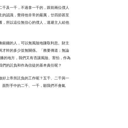
二千及一千，不過拿一千的，跟前兩位僕人
主的認識，覺得他非常的嚴厲，廿四節甚至
獲，所以這位無信心的僕人，逃避主人給他
換銀錢的人，可以無風險地賺取利息。財主
與才幹的多少並無關係。「務要傳道；無論
有播的地方，我們又有否讓風險、害怕，作為
我們的託負和作為信徒的基本責任呢？
做好上帝所託負的工作呢？五千、二千與一
。面對手中的二千、一千，願我們不會氣