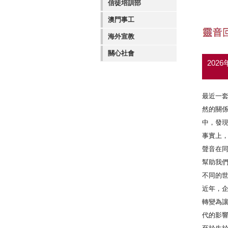
信徒培訓部
澳門事工
海外宣教
關心社會
202
最近一
然的關
中，發
事實上
聲音在
幫助我們
不同的
近年，企
轉變為
代的影