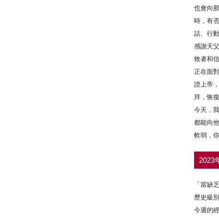
也會向
時，有
話、行
感謝天
牧者和
正在面
證上帝，
拜，恢
今天，
都能向
軟弱，
202
「當缺
歷史級
今週的