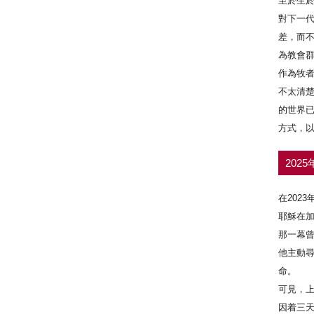
至於生
對下一
差，而不
為教會群
作為牧
不太清楚
的世界
方式，
202
在202
耶穌在
那一幕
他主動
命。
可見，上
因着三