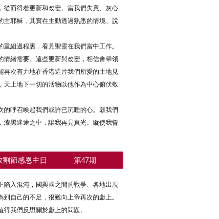
，從而得着更新和改變。當我們失意、灰心
的主耶穌，其實在主動透過熟悉的情境、說
的重組過程裏，看見聖靈在我們當中工作。
的情緒需要。這些更新與改變，相信會帶領
能再次有力地在香港這片我們所愛的土地見
勝，天上地下一切的活物以他作為中心俯伏敬
次的呼召喚起我們或許已沉睡的心。願我們
，漆黑迷途之中，讓我再見真光。縱使我曾
收割節感恩主日
第47期
正陷入混沌，國與國之間的戰爭、各地出現
為到自己的不足，很難向上帝再次的獻上。
值得我們反思關於獻上的問題。