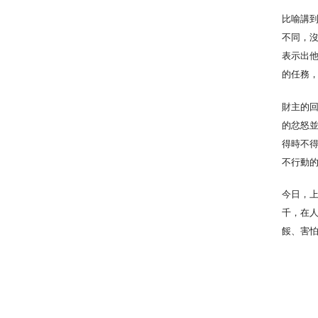
比喻講
不同，
表示出
的任務
財主的
的忿怒
得時不得
不行動
今日，
千，在
餒、害