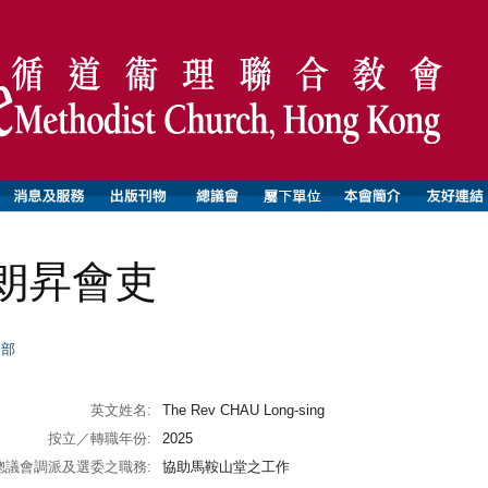
朗昇會吏
師部
英文姓名:
The Rev CHAU Long-sing
按立／轉職年份:
2025
總議會調派及選委之職務:
協助馬鞍山堂之工作