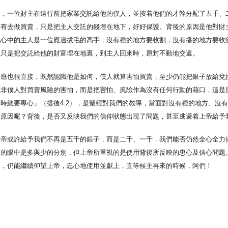
到，一位財主在遠行前把家業交託給他的僕人，並按着他們的才幹分配了五千、
沒有去做買賣，只是把主人交託的錢埋在地下，好好保護。背後的原因是他對財
他心中的主人是一位雁過拔毛的高手，沒有種的地方要收割，沒有播的地方要收
，只是把交託給他的財富埋在地裏，到主人回來時，原封不動地交還。
回應也很直接，既然認識他是如何，僕人就算害怕買賣，至少仍能把銀子放給兌
並非僕人對買賣風險的害怕，而是把害怕、風險作為沒有任何行動的藉口，這是
時總要專心」（提後4:2），是聖經對我們的教導，當面對沒有種的地方、沒
的原因呢？背後，是否又反映我們的信仰狀態出現了問題，甚至逃避着上帝給予
上帝或許給予我們不再是五千的銀子，而是二千、一千，我們能否仍然全心全力
人的眼中是多與少的分別，但上帝所重視的是使用背後所反映的忠心及信心問題
怕，仍能繼續仰望上帝，忠心地使用並獻上，直等候主再來的時候，阿們！