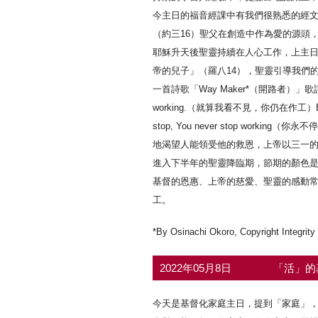
今主日的福音經課中有我們很熟悉的經
（約三16）聖父在創造中作為愛的源頭
耶穌升天後聖靈持續在人心工作，上主
帝的兒子」（羅八14），聖靈引導我們
一首詩歌「Way Maker*（開路者）」歌詞表達
working.（就算我看不見，你仍在作工）Even w
stop, You never stop w
地渴望人能領受他的救恩，上帝以三一
進入下半年的聖靈降臨期，節期的顏色
基督的恩惠、上帝的慈愛、聖靈的感動
工。
*By Osinachi Okoro, Copyright Integrity
2022年05月8日
「活」的
今天是基督化家庭主日，提到「家庭」