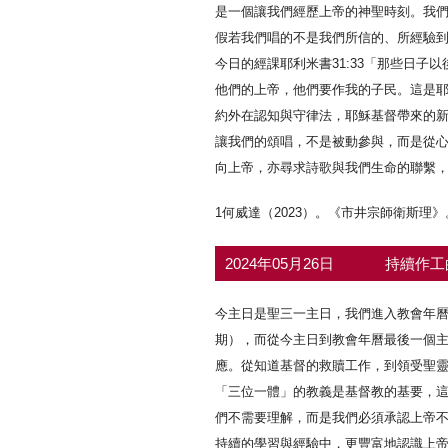
是一個讓我們經歷上帝的神聖時刻。我
假若我們唱的不是我們所信的、所經驗
今日的經課耶利米書31:33「那些日
他們的上帝，他們要作我的子民。這是
約外在認知與守律法，耶穌基督帶來的
讓我們的頌唱，不是被動參與，而是從
向上帝，亦尋求詩歌與我們生命的聯繫
1何威達（2023）。《市井宗師衛斯理》
2024年05月26日
持續作工
今主日是聖三一主日，我們進入教會年
期），而從今主日到教會年曆最後一個
應。從知道基督的救贖工作，到領受聖
「三位一體」的教義是基督教的基要，
們不需要理解，而是我們必須承認上帝
持續的學習與經驗中，更豐富地認識上