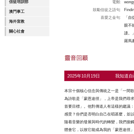
信徒培訓部
電郵:
wong
鼓勵信徒之語句:
Findi
澳門事工
喜愛之金句:
「自
海外宣教
眼不
關心社會
諉。
‭‭羅馬書‬
2025年10月19日
我知道自
本宗十個核心信念與傳統之一是「一間
為詩歌是「蒙恩途徑」，上帝是我們尋
首要目標」。他對傳道人有這樣的建議
感受？你們是否明白自己在唱甚麼，並
隨着音樂的發展與時代的轉變，我們接
體會它，以致它能成為我的「蒙恩途徑