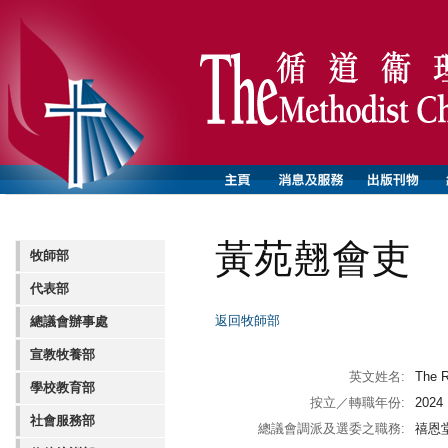
黃苑翹會吏
牧師部
代表部
返回牧師部
總議會辦事處
宣教牧養部
英文姓名:
The 
學校教育部
按立／轉職年份:
2024
社會服務部
總議會調派及選委之職務:
禧恩