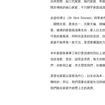
合與形態，如三代家庭、隔代家庭、單親
限於傳統的核心家庭，不只關乎家庭成
史提特博士（Dr. Nick Stinne
、關懷欣賞、委身合一、共聚天倫、積極
素。健康的家庭能滋養生命，家人以主
可靠的避風港，同時亦是美好的見證。
家庭不能單靠一套方法，更需要屬靈的
本年家庭牧養事工執行委員會特別以上述
包括省察、宣告、認罪及求恩，每天亦
們；在軟弱之處，求主塑造我們；在傷
基督化家庭以基督為中心，以生命為本
獨特的；所以，我們需要在家庭生活與
我們能在家庭中經歷上主的真實。