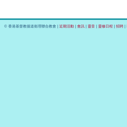
© 香港基督教循道衛理聯合教會 |
近期活動
|
會訊
|
靈音
|
靈修日程
|
招聘
|