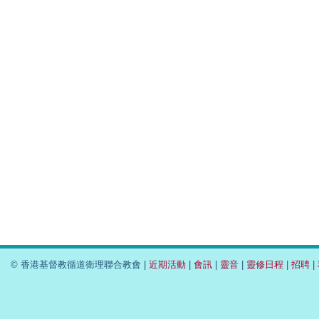
© 香港基督教循道衛理聯合教會 |
近期活動
|
會訊
|
靈音
|
靈修日程
|
招聘
|