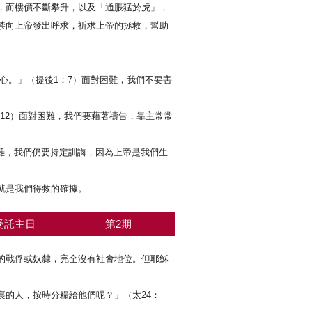
，而樓價不斷攀升，以及「通脹猛於虎」，
禁向上帝發出呼求，祈求上帝的拯救，幫助
心。」（提後1：7）面對困難，我們不要害
12）面對困難，我們要藉著禱告，靠主常常
困難，我們仍要持定訓誨，因為上帝是我們生
就是我們得救的確據。
受託主日
第2期
的戰俘或奴隸，完全沒有社會地位。但耶穌
的人，按時分糧給他們呢？」（太24：