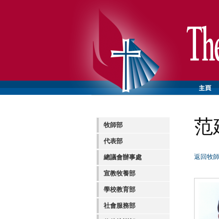
范
牧師部
代表部
返回牧
總議會辦事處
宣教牧養部
學校教育部
社會服務部