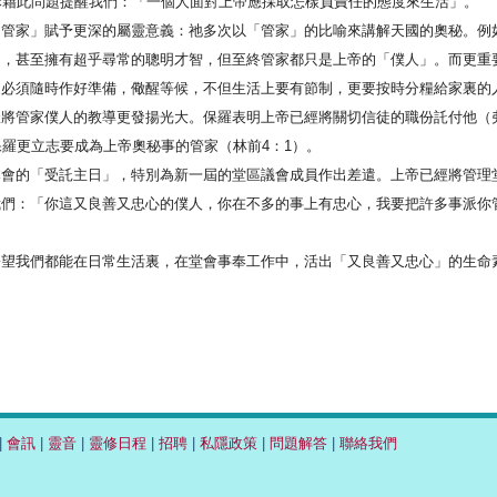
穌藉此問題提醒我們：「一個人面對上帝應採取怎樣負責任的態度來生活」。
「管家」賦予更深的屬靈意義：祂多次以「管家」的比喻來講解天國的奧秘。例
力，甚至擁有超乎尋常的聰明才智，但至終管家都只是上帝的「僕人」。而更重
家必須隨時作好準備，儆醒等候，不但生活上要有節制，更要按時分糧給家裏的
將管家僕人的教導更發揚光大。保羅表明上帝已經將關切信徒的職份託付他（弗
保羅更立志要成為上帝奧秘事的管家（林前4：1）。
本會的「受託主日」，特別為新一屆的堂區議會成員作出差遣。上帝已經將管理
我們：「你這又良善又忠心的僕人，你在不多的事上有忠心，我要把許多事派你
）
盼望我們都能在日常生活裏，在堂會事奉工作中，活出「又良善又忠心」的生命
|
會訊
|
靈音
|
靈修日程
|
招聘
|
私隱政策
|
問題解答
|
聯絡我們