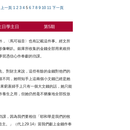
上一頁
1
2
3
4
5
6
7
8
9
10
11
下一頁
主日學主日
第5期
外，〈馬可福音〉也有記載這件事。經文所
形像喇叭。銀庫所收集的金錢全部用來維持
學習憑信心作奉獻的功課。
去。對財主來說，這些有餘的金錢對他們的
很不同，她明知手上這兩個小文錢已經是她
如果窮寡婦手上只有一個大文錢的話，她只能
作養生之用，但她仍然毫不猶豫地全部投放
功課，因為我們要相信「耶和華是我們的牧
主。」（代上29:14）當我們獻上金錢作奉