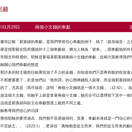
2年01月29日
兩個小文錢的奉獻
音書所記載「窮寡婦的奉獻」是我們學習信心奉獻的例子，除了〈路加福音〉之
銀庫是指聖殿女院所擺放的十三個奉獻箱，猶太人稱為「號角」，因奉獻箱的外
日常開支和祭禮的。耶穌是要藉著窮寡婦兩個小文錢的奉獻，從兩方面教導我們
耶穌關心我們奉獻的態度
到那許多的財主雖然往銀庫投放了不少的金錢，但知道他們只是將有餘的投放進
經不那麼重要了，於是他們以「無所謂」的心態將錢投入銀庫。而這個窮寡婦就
的了，尤其是〈馬可福音〉說明「兩個小文錢就是一個大文錢」（12:42）。
投放這個大文錢。但她手上卻是拿著兩個小文錢，她完全可以選擇留下其中一個
。這就是窮寡婦與財主在奉獻態度上截然不同之處。
耶穌教導我們信心的功課
人覺得耶穌的要求過高，我們都不容易做得到。其實，奉獻本身就是一門信心的
不至缺乏。」（詩23:1），更深信「萬物都是從主而來，我們把從主而來的獻給