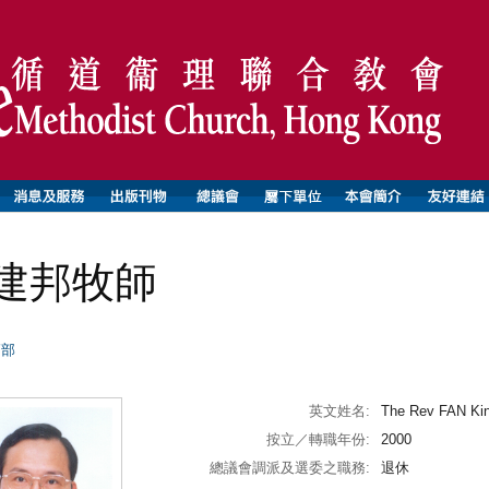
建邦牧師
師部
英文姓名:
The Rev FAN Ki
按立／轉職年份:
2000
總議會調派及選委之職務:
退休