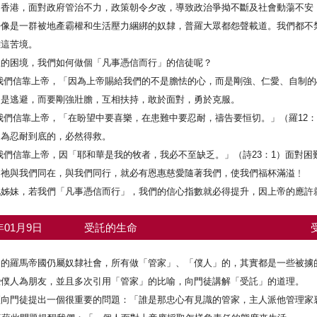
的香港，面對政府管治不力，政策朝令夕改，導致政治爭拗不斷及社會動蕩不安
好像是一群被地產霸權和生活壓力綑綁的奴隸，普羅大眾都怨聲載道。我們都不
離這苦境。
樣的困境，我們如何做個「凡事憑信而行」的信徒呢？
我們信靠上帝，「因為上帝賜給我們的不是膽怯的心，而是剛強、仁愛、自制的
不是逃避，而要剛強壯膽，互相扶持，敢於面對，勇於克服。
我們信靠上帝，「在盼望中要喜樂，在患難中要忍耐，禱告要恒切。」（羅12：
因為忍耐到底的，必然得救。
我們信靠上帝，因「耶和華是我的牧者，我必不至缺乏。」（詩23：1）面對
，祂與我們同在，與我們同行，就必有恩惠慈愛隨著我們，使我們福杯滿溢﹗
兄姊妹，若我們「凡事憑信而行」，我們的信心指數就必得提升，因上帝的應許
1年01月9日
受託的生命
期的羅馬帝國仍屬奴隸社會，所有做「管家」、「僕人」的，其實都是一些被擄
些僕人為朋友，並且多次引用「管家」的比喻，向門徒講解「受託」的道理。
經向門徒提出一個很重要的問題：「誰是那忠心有見識的管家，主人派他管理家裏