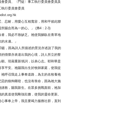
員會委員、〈門徒〉事工執行委員會委員及
工執行委員會委員
ist.org.hk
柔、忍耐，用愛心互相寬容，用和平彼此聯
所賜合而為一的心。」 (弗4：2-3)
牧者，我必不致缺乏。祂使我躺臥在青草地
歇的水邊。」
23篇，因為詩人所描述的景況亦述說了我的
發的情懷亦表達出我的心境，詩人所立的誓
心願。現藉重新填詞，以表心志。耶和華是
得享平安。祂賜我出生於牧師家庭，使我從
。祂呼召我走上事奉道路，為主的名牧養祂
兇惡的狼狗嘶咬，也沒有喪命，因為祂大施
祂拯救，賜我新生。在眾多挑戰面前，祂加
祂的真道使我剛強壯膽，使我的靈命更新。
盡心事奉上帝，我且要竭力服務社群，直到