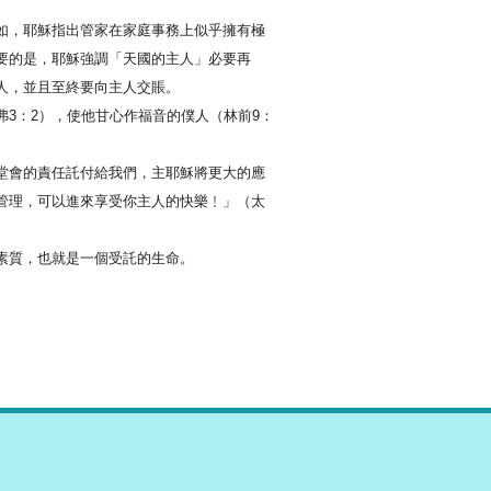
如，耶穌指出管家在家庭事務上似乎擁有極
要的是，耶穌強調「天國的主人」必要再
人，並且至終要向主人交賬。
3：2），使他甘心作福音的僕人（林前9：
堂會的責任託付給我們，主耶穌將更大的應
管理，可以進來享受你主人的快樂﹗」（太
素質，也就是一個受託的生命。