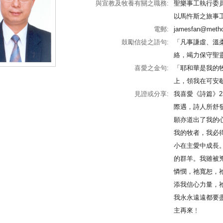
與宣教及牧養有關之職務:
聖樂事工執行委
以馬忤斯之旅事
電郵:
jamesfan@method
鼓勵信徒之語句:
「凡事謙虛、溫
絡，竭力保守聖靈
喜愛之金句:
「耶和華是我的
上，領我在可安
見證或分享:
我喜愛《詩篇》
際遇，詩人所舒
願亦道出了我的
我的牧者，我必
小在主愛中成長
的群羊。我雖被
憐憫，祂寬恕，
添我信心力量，
我永永遠遠都要
主再來﹗