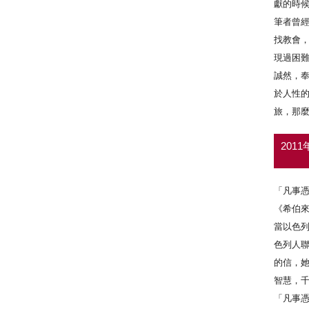
獻的時
筆者曾
找教會
現過困
誠然，
於人性
旅，那
201
「凡事
《希伯來
當以色
色列人
的信，
智慧，
「凡事