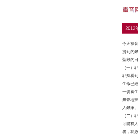
201
今天福
提到的
聖殿的
（一）
耶穌看
生命已
一切養生
無奈地
入銀庫
（二）
可能有
者，我必