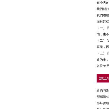
在今天
我們就
我們脫
面對這
（一） 
怕，也
（二） 
喜樂，
（三） 
命的主
各位弟
201
新約時
卻稱這
耶穌曾