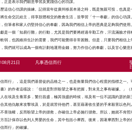
候，正是表示我們願意學習及實踐信心的功課。
經歷這信心功課的操練。記得當年從廣州移居本港之時，既是無親可投，也真是
，將生命交託給主，得享肢體相交的教會生活，並學習「十一奉獻」的信心功課
難，但筆者和家人仍堅持信心的奉獻，因為我們相信上帝的恩典是足夠我們使用
奉獻是一個「知易行難」的行動，尤其是我們要將經過辛勤工作，汗流滿臉才得
的軟弱，也因維持生計的需要，我們可能覺得非常困難。但是，只要我們相信上
麼，我們就可以成為一個有計劃地運用金錢，努力作信心的奉獻，以及甘心樂意
1年08月21日
凡事憑信而行
憑信而行」，這是我們基督徒的品格之一，也是衡量我們信心程度的指標之一。
書》的作者這樣說：「信就是對所盼望之事有把握，對未見之事有確據。」（來
列人在埃及生養眾多，繁衍昌盛，極其強盛的時候，埃及有一位不認識約瑟的新
聯合其他仇敵來攻擊埃及，於是就苦待他們，甚至藉著收生婆的手來殺害以色列
她不畏強權，反而盼望上帝的拯救，亦確信上帝必施行拯救。所以，她就不肯照
千方百計保存以色列人男嬰的生命，其中包括小摩西。後來，因著摩西對上帝的
憑信而行」的確據。