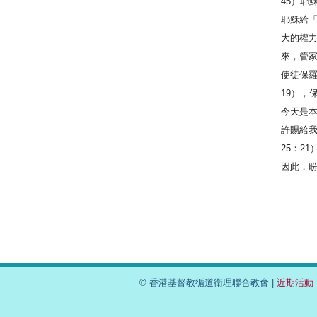
45）耶
耶穌給
大的權
來，管
使徒保羅
19），
今天是
許賜給
25：21
因此，
© 香港基督教循道衛理聯合教會 |
近期活動