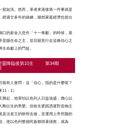
一貧如洗。然而，筆者來港後第一件事就是
。經過廿多年的操練，雖然家庭經濟也曾出
。
糊口的薪金入息作「十一奉獻」的時候，基
帝是賜生命之主，並且願意行走這條信心之
將生命獻上的門徒。
聖靈降臨後第10主
第34期
日
可能有人會問：這「信心」指的是什麼呢？
11：1）
王興起，他害怕以色列人日益強盛，擔心以
人剛出生的男嬰。但收生婆因憑著對造物主
埃及法老王的吩咐去做，並運用上帝所賜的
信，使以色列整個民族都得著拯救，成為