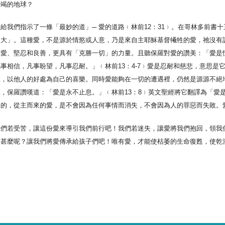
衰竭的地球？
給我們指示了一條「最妙的道」─ 愛的道路﹙林前12：31﹚。在哥林多前書
更大」。這種愛，不是源於情慾或人意，乃是來自主耶穌基督犧牲的愛，祂沒有
的愛、堅忍和良善，更具有「克勝一切」的力量。且聽保羅對愛的讚美：「愛是
事相信，凡事盼望，凡事忍耐。」﹙林前13：4-7﹚愛是忍耐和慈悲，意思是
想，以他人的好處為自己的喜樂。同時愛能夠在一切的遭遇裡，仍然是源源不絕
，保羅讚嘆道：「愛是永不止息。」﹙林前13：8﹚英文聖經將它翻譯為「愛
是的，從主而來的愛，是不會因為任何事情而消失，不會因為人的罪惡而失敗。
我們若受苦，讓這份愛來導引我們前行吧！我們若迷失，讓愛將我們抱回，領我
是甚麼呢？讓我們將愛傳承給孩子們吧！唯有愛，才能使枯萎的生命復甦，使乾