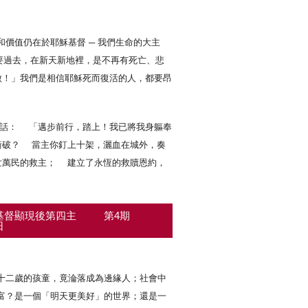
價值仍在於耶穌基督 ─ 我們生命的大主
要過去，在新天新地裡，是不再有死亡、悲
傲！」我們是相信耶穌死而復活的人，都要昂
說話： 「邁步前行，踏上！我已將我身軀奉
破？ 當主你釘上十架，灑血在城外，奏
世萬民的救主； 建立了永恆的救贖恩約，
基督顯現後第四主
第4期
日
十二歲的孩童，竟淪落成為邊緣人；社會中
富？是一個「明天更美好」的世界；還是一