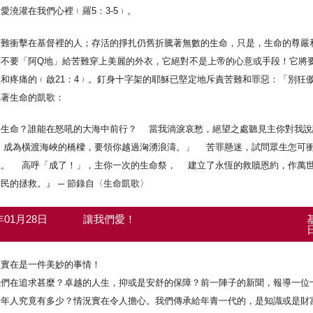
愛澆灌在我們心裡﹙羅5：3-5﹚。
難衝擊在基督裡的人；存活的掙扎仍舊折騰著無數的生命，只是，生命的尊嚴和
們不要「阿Q地」給苦難穿上美麗的外衣，它絕對不是上帝的心意或手段！它將
和疼痛的﹙啟21：4﹚。釘身十字架的耶穌已堅定地斥責苦難和罪惡：「別狂
唱著生命的凱歌：
宰生命？誰能在怒吼的大海中前行？ 當我淌淚哀愁，絕望之處聽見主你對我
成為橫渡海峽的橋樑，要領你越過洶湧浪濤。」 苦罪懸迷，試問眾生怎可衝
歌。 高呼「成了！」，主你一次的生命祭， 建立了永恆的救贖恩約，作萬
民的拯救。』 ─ 節錄自〈生命凱歌〉
7年01月28日
讓我們愛！
人實在是一件美妙的事情！
我們在追求甚麼？卓越的人生，抑或是安舒的保障？前一陣子的新聞，報導一位
青年人究竟有多少？情況實在令人擔心。我們傳承給年青一代的，是知識或是財