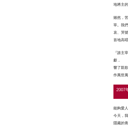
地將主的
雖然，苦
宰。我
哀、哭號
首地高
『誰主
獻， 
響了凱
作萬世萬
200
能夠愛
今天，
隱藏的