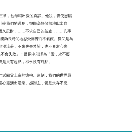
十三章，他頌唱出愛的真諦。他說，愛使恩賜
計較我們的過犯，卻願毫無保留地獻出自
恆久忍耐，……不求自己的益處，……凡事
它能夠長時間地忍受痛苦而不氣餒。愛又是為
地湧流著，不會失去希望，也不會灰心喪
是不會失敗」；呂振中則譯為「愛，永不廢
愛是只有起點，卻永沒有終點。
們返回父上帝的懷抱。這刻，我們的世界最
涸心靈湧出活泉。感謝主，愛是永存不息