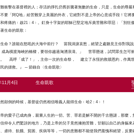
難衝擊在基督裡的人；存活的掙扎仍舊折騰著無數的生命，只是，生命的尊嚴和
們不要「阿Q地」給苦難穿上美麗的外衣，它絕對不是上帝的心意或手段！它將
和疼痛的﹙啟21：4﹚。釘身十字架的耶穌已堅定地斥責苦難和罪惡：「別狂
唱著生命的凱歌：
宰生命？誰能在怒吼的大海中前行？ 當我淌淚哀愁，絕望之處聽見主你對我
成為橫渡海峽的橋樑，要領你越過洶湧浪濤。」 苦罪懸迷，試問眾生怎可衝
歌。 高呼「成了！」，主你一次的生命祭， 建立了永恆的救贖恩約，作萬
民的拯救。』 ─ 節錄自〈生命凱歌〉
7年11月4日
生命凱歌
然顛倒的時候，基督徒仍然相信唯義人能得生命﹙哈2：4﹚！
上帝的愛子已成肉身，親嘗人生的一切。苦、罪若是解不開的千古懸謎，那麼，
督信仰令人們驚訝的地方，乃是上帝的兒子竟然擁抱苦難，甘願以自己的身軀來
壓、虐待、飢餓、貧困、疾病等等，一切的患難都不能使我們羞愧和絕望，反要