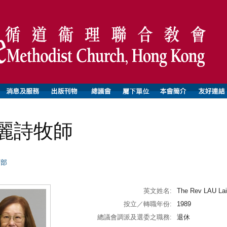
麗詩牧師
師部
英文姓名:
The Rev LAU Lai
按立／轉職年份:
1989
總議會調派及選委之職務:
退休