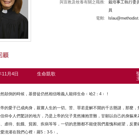
與宣教及牧養有關之職務:
栽培事工執行委
員
電郵:
lslau@methodist
7年11月4日
生命凱歌
然顛倒的時候，基督徒仍然相信唯義人能得生命﹙哈2：4﹚！
上帝的愛子已成肉身，親嘗人生的一切。苦、罪若是解不開的千古懸謎，那麼，
督信仰令人們驚訝的地方，乃是上帝的兒子竟然擁抱苦難，甘願以自己的身軀來
壓、虐待、飢餓、貧困、疾病等等，一切的患難都不能使我們羞愧和絕望，反要
愛澆灌在我們心裡﹙羅5：3-5﹚。