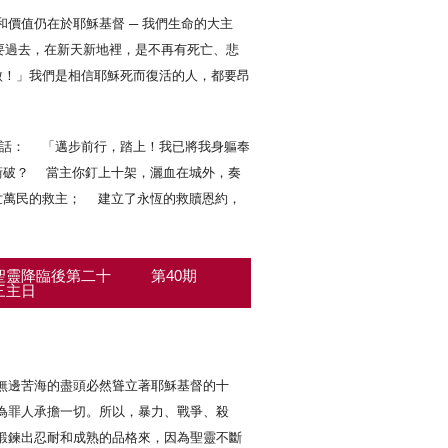
價值仍在於耶穌基督 ─ 我們生命的大主
要過去，在新天新地裡，是不再有死亡、悲
傲！」我們是相信耶穌死而復活的人，都要昂
說話： 「邁步前行，踏上！我已將我身軀奉
破？ 當主你釘上十架，灑血在城外，奏
世萬民的救主； 建立了永恆的救贖恩約，
聖靈降臨後第二十
第40期
三主日
無邊苦海的盡頭必然聳立著耶穌基督的十
為罪人承擔一切。所以，暴力、戰爭、殺
鍛鍊出忍耐和成熟的品格來，因為聖靈不斷