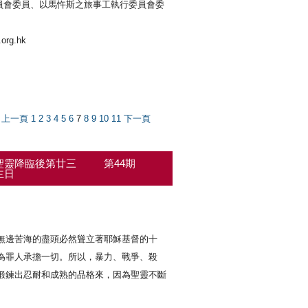
員會委員、以馬忤斯之旅事工執行委員會委
.org.hk
上一頁
1
2
3
4
5
6
7
8
9
10
11
下一頁
聖靈降臨後第廿三
第44期
主日
無邊苦海的盡頭必然聳立著耶穌基督的十
為罪人承擔一切。所以，暴力、戰爭、殺
鍛鍊出忍耐和成熟的品格來，因為聖靈不斷