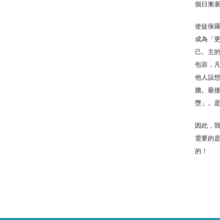
個日漸
使徒保羅
成為「
己。主
包容，凡
他人設
膽。最後
墮」。
因此，
需要的
的！