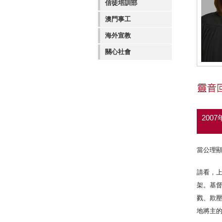
信徒培訓部
澳門事工
海外宣教
關心社會
200
當公理顯
請看，
架。基
戮、欺
地將主的