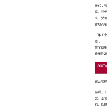
雖然，苦
宰。我
哀、哭號
首地高
『誰主
獻， 
響了凱
作萬世萬
200
當公理顯
請看，
架。基
戮、欺